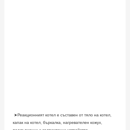
➤Реакционният котел е съставен от тяло на котел, 
капак на котел, бъркалка, нагревателен кожух, 
поддържащи и задвижващи устройства, 