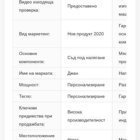
Видео изходяща
Предоставено
изпитване
проверка:
машини:
Гаранция 
Вид маркетинг:
Нов продукт 2020
основните
компонент
Основни
Място на
Съд под налягане
компоненти:
произход:
Име на марката:
Джан
Напрежен
Мощност:
Персонализиране
Размери (
Тегло:
Персонализиране
Гаранция:
Ключови
Висока
Приложи
предимства при
производителност
индустрии
продажбата:
Местоположение
Няма
Материал