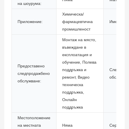
на шоурума:
Химическа/
Приложение:
фармацевтична
Име на пр
промишленост
Монтаж на място,
въвеждане в
експлоатация и
обучение, Полева
Предоставено
поддръжка и
Следгара
следпродажбено
ремонт, Видео
обслужван
обслужване:
техническа
поддръжка,
Онлайн
поддръжка
Местоположение
на местната
Няма
Сертифик