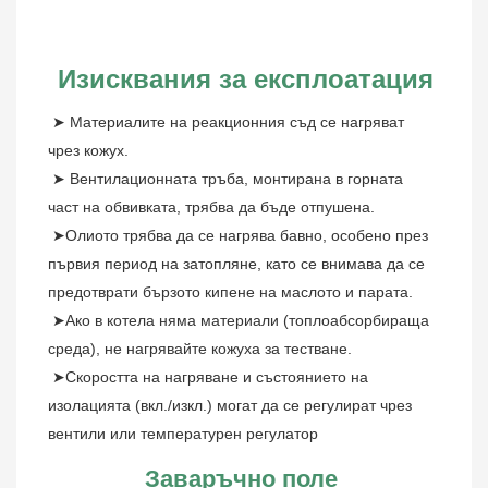
Изисквания за експлоатация
➤
Материалите на реакционния съд се нагряват 
чрез кожух.
 ➤ Вентилационната тръба, монтирана в горната 
част на обвивката, трябва да бъде отпушена.
 ➤Олиото трябва да се нагрява бавно, особено през 
първия период на затопляне, като се внимава да се 
предотврати бързото кипене на маслото и парата.
 ➤Ако в котела няма материали (топлоабсорбираща 
среда), не нагрявайте кожуха за тестване.
 ➤Скоростта на нагряване и състоянието на 
изолацията (вкл./изкл.) могат да се регулират чрез 
вентили или температурен регулатор
Заваръчно поле