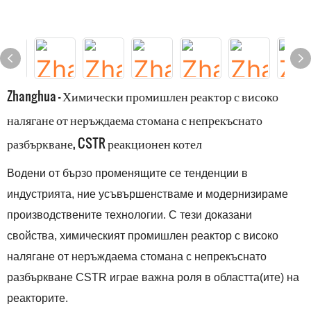
Zhanghua - Химически промишлен реактор с високо
налягане от неръждаема стомана с непрекъснато
разбъркване, CSTR реакционен котел
Водени от бързо променящите се тенденции в
индустрията, ние усъвършенстваме и модернизираме
производствените технологии. С тези доказани
свойства, химическият промишлен реактор с високо
налягане от неръждаема стомана с непрекъснато
разбъркване CSTR играе важна роля в областта(ите) на
реакторите.