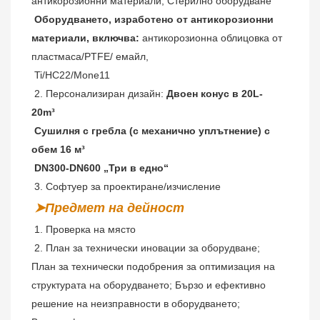
антикорозионни материали, Стерилно оборудване
Оборудването, изработено от антикорозионни 
материали, включва:
 антикорозионна облицовка от 
пластмаса/PTFE/ емайл,
Ti/HC22/Mone11
 2. Персонализиран дизайн: 
Двоен конус в 20L-
20m³
 Сушилня с гребла (с механично уплътнение) с 
обем 16 м³
 DN300-DN600 „Три в едно“
 3. Софтуер за проектиране/изчисление
➤Предмет на дейност
 1. Проверка на място
2. 
План за технически иновации за оборудване; 
План за технически подобрения за оптимизация на 
структурата на оборудването; Бързо и ефективно 
решение на неизправности в оборудването; 