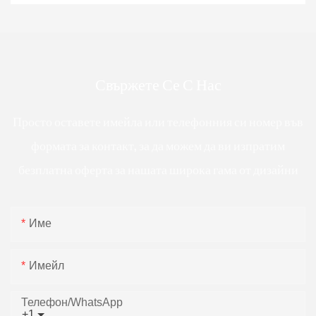
Свържете Се С Нас
Просто оставете имейла или телефонния си номер във
формата за контакт, за да можем да ви изпратим
безплатна оферта за нашата широка гама от дизайни
Име
Имейл
Телефон/WhatsApp
+1