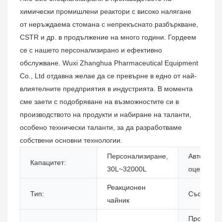
химически промишлени реактори с високо налягане
от неръждаема стомана с непрекъснато разбъркване,
CSTR и др. в продължение на много години. Гордеем
се с нашето персонализирано и ефективно
обслужване. Wuxi Zhanghua Pharmaceutical Equipment
Co., Ltd отдавна желае да се превърне в едно от най-
влиятелните предприятия в индустрията. В момента
сме заети с подобряване на възможностите си в
производството на продукти и набиране на таланти,
особено технически таланти, за да разработваме
собствени основни технологии.
Персонализиране,
Автомати
Капацитет:
30L~32000L
оценка:
Реакционен
Тип:
Състояни
чайник
Протокол 