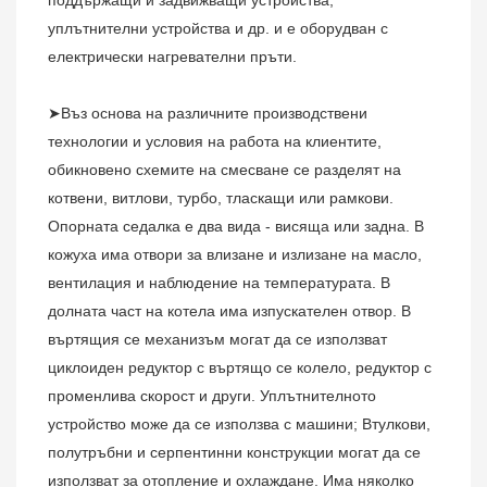
уплътнителни устройства и др. и е оборудван с 
електрически нагревателни пръти.
➤Въз основа на различните производствени 
технологии и условия на работа на клиентите, 
обикновено 
схемите на смесване
 се разделят на 
котвени, витлови, турбо, тласкащи или рамкови. 
Опорната седалка е два вида - висяща или задна. В 
кожуха има отвори за влизане и излизане на масло, 
вентилация и наблюдение на температурата. В 
долната част на котела има изпускателен отвор. В 
въртящия се механизъм могат да се използват 
циклоиден редуктор с въртящо се колело, редуктор с 
променлива скорост и други. Уплътнителното 
устройство може да се използва с машини; Втулкови, 
полутръбни и серпентинни конструкции могат да се 
използват за отопление и охлаждане. Има няколко 