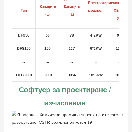
Електротермичен
яке
Капацитет
Капацитет
Тип
мощност
ОБЕМ
(L)
(L)
(L)
DFG50
50
78
4*2KW
96
DFG100
100
127
6*2KW
127
...
...
...
...
...
DFG3000
3000
3056
18*5KW
800
Софтуер за проектиране / 
изчисления