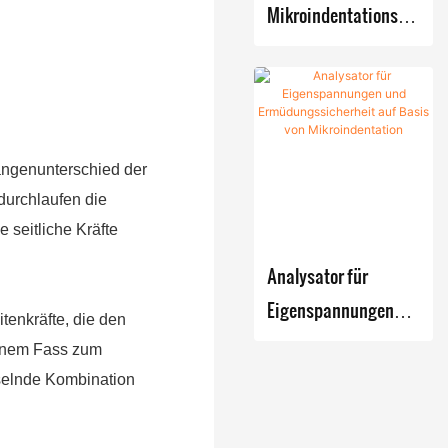
Mikroindentationsge
rät zur Festigkeits-
und
Spannungsmessung –
Zhanghua Dryer
ängenunterschied der
durchlaufen die
 seitliche Kräfte
Analysator für
Eigenspannungen
enkräfte, die den
und
einem Fass zum
Ermüdungssicherhei
hselnde Kombination
t auf Basis von
Mikroindentation