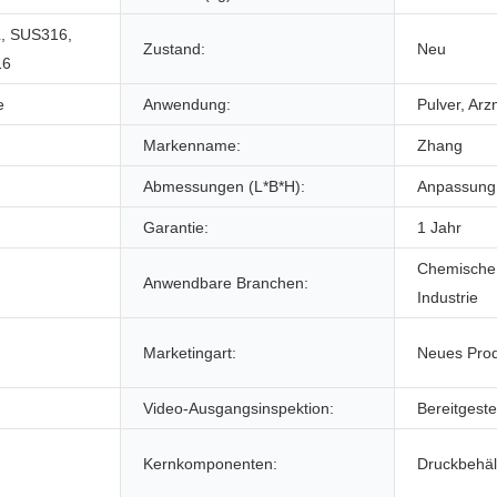
, SUS316,
Zustand:
Neu
16
e
Anwendung:
Pulver, Arz
Markenname:
Zhang
Abmessungen (L*B*H):
Anpassung
Garantie:
1 Jahr
Chemische 
Anwendbare Branchen:
Industrie
Marketingart:
Neues Pro
Video-Ausgangsinspektion:
Bereitgestel
Kernkomponenten:
Druckbehäl