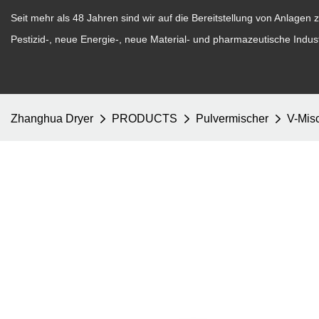
Seit mehr als 48 Jahren sind wir auf die Bereitstellung von Anlagen z
Pestizid-, neue Energie-, neue Material- und pharmazeutische Industr
Zhanghua Dryer
PRODUCTS
Pulvermischer
V-Mis