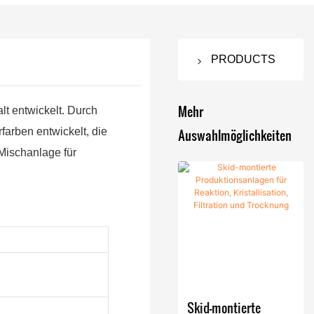
PRODUCTS
Nutsche
Filtertrockn
Mehr
t entwickelt. Durch
er
Auswahlmöglichkeiten
farben entwickelt, die
-Mischanlage für
Rührnuts
Vakuumtroc
chenfilter
knungsmas
chine
Rührnuts
chenfilter
Doppelk
Fermentatio
trockner /
egel-
nsanlagen
ANFD-
Rotation
Reaktion
Pulvermisc
Trockner
s-
skessel-/
her
Skid-montierte
Vakuumtr