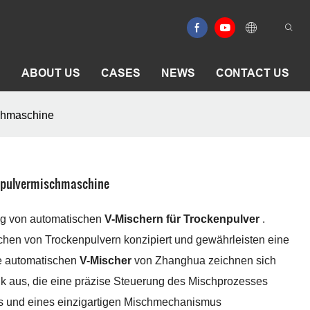
E
ABOUT US
CASES
NEWS
CONTACT US
chmaschine
enpulvermischmaschine
ung von automatischen
V-Mischern für Trockenpulver
.
schen von Trockenpulvern konzipiert und gewährleisten eine
e automatischen
V-Mischer
von Zhanghua zeichnen sich
nik aus, die eine präzise Steuerung des Mischprozesses
rs und eines einzigartigen Mischmechanismus