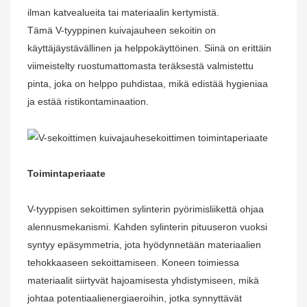
ilman katvealueita tai materiaalin kertymistä.
Tämä V-tyyppinen kuivajauheen sekoitin on
käyttäjäystävällinen ja helppokäyttöinen. Siinä on erittäin
viimeistelty ruostumattomasta teräksestä valmistettu
pinta, joka on helppo puhdistaa, mikä edistää hygieniaa
ja estää ristikontaminaation.
Toimintaperiaate
V-tyyppisen sekoittimen sylinterin pyörimisliikettä ohjaa
alennusmekanismi. Kahden sylinterin pituuseron vuoksi
syntyy epäsymmetria, jota hyödynnetään materiaalien
tehokkaaseen sekoittamiseen. Koneen toimiessa
materiaalit siirtyvät hajoamisesta yhdistymiseen, mikä
johtaa potentiaalienergiaeroihin, jotka synnyttävät