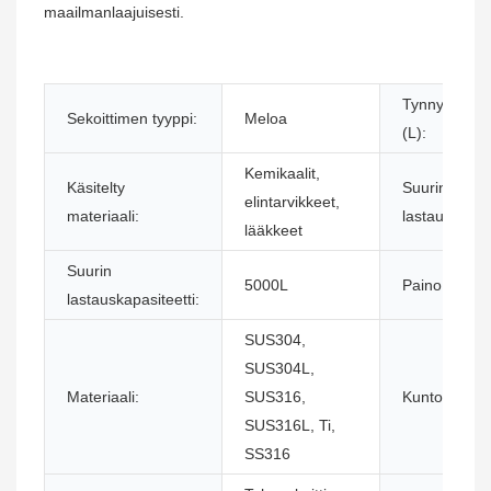
maailmanlaajuisesti.
Tynnyrin til
Sekoittimen tyyppi:
Meloa
(L):
Kemikaalit,
Käsitelty
Suurin
elintarvikkeet,
materiaali:
lastaustilavuu
lääkkeet
Suurin
5000L
Paino (kg):
lastauskapasiteetti:
SUS304,
SUS304L,
Materiaali:
SUS316,
Kunto:
SUS316L, Ti,
SS316