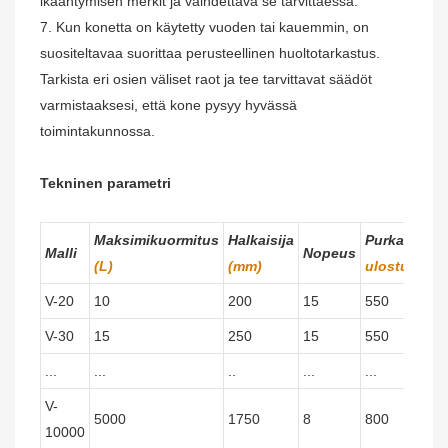
ikääntymisen merkit ja vaihdettava se tarvittaessa.
7. Kun konetta on käytetty vuoden tai kauemmin, on
suositeltavaa suorittaa perusteellinen huoltotarkastus.
Tarkista eri osien väliset raot ja tee tarvittavat säädöt
varmistaaksesi, että kone pysyy hyvässä
toimintakunnossa.
Tekninen parametri
Maksimikuormitus
Halkaisija
Purkauskor
Malli
Nopeus
(L)
(mm)
ulostulo (m
V-20
10
200
15
550
V-30
15
250
15
550
...
...
..
...
...
V-
5000
1750
8
800
10000