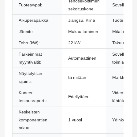
Tehosekoittimen
Tuotetyyppi:
Sovellus:
sekoituskone
Alkuperäpaikka:
Jiangsu, Kiina
Tuotemerkki
Jännite:
Mukauttaminen
Mitat (P * L *
Teho (kW):
22 kW
Takuu:
Tärkeimmät
Sovellettavat
Automaattinen
myyntivaltit:
toimialat:
Näyttelytilan
Ei mitään
Markkinointit
sijainti:
Koneen
Videon
Edellyttäen
testausraportti:
lähtötarkastu
Keskeisten
komponenttien
1 vuosi
Ydinkompone
takuu: