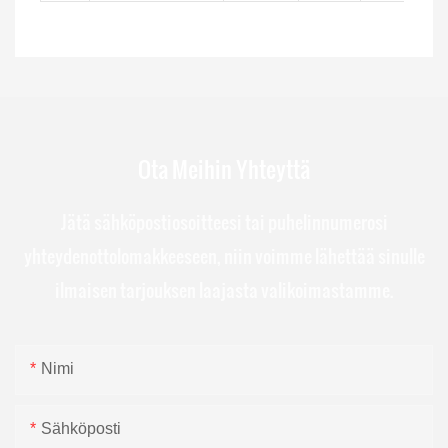
Ota Meihin Yhteyttä
Jätä sähköpostiosoitteesi tai puhelinnumerosi
yhteydenottolomakkeeseen, niin voimme lähettää sinulle
ilmaisen tarjouksen laajasta valikoimastamme.
Nimi
Sähköposti