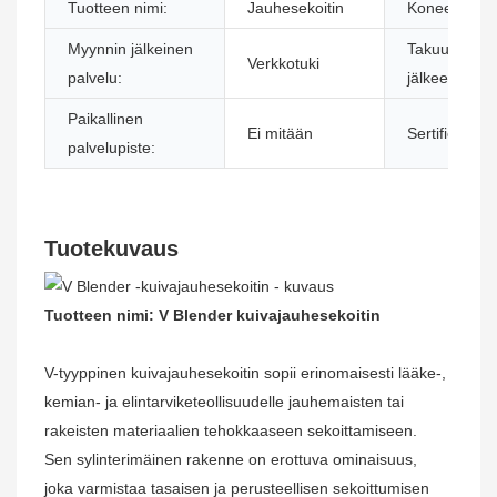
Tuotteen nimi:
Jauhesekoitin
Koneen tyypp
Myynnin jälkeinen
Takuuhuollo
Verkkotuki
palvelu:
jälkeen:
Paikallinen
Ei mitään
Sertifiointi:
palvelupiste:
Tuotekuvaus
Tuotteen nimi: V Blender kuivajauhesekoitin
V-tyyppinen kuivajauhesekoitin sopii erinomaisesti lääke-,
kemian- ja elintarviketeollisuudelle jauhemaisten tai
rakeisten materiaalien tehokkaaseen sekoittamiseen.
Sen sylinterimäinen rakenne on erottuva ominaisuus,
joka varmistaa tasaisen ja perusteellisen sekoittumisen