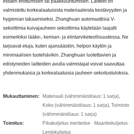
estäen erottumisen tai paakkuuntumisen. Laitteet on
valmistettu korkealaatuisista materiaaleista kestävyyden ja
hygienian takaamiseksi. Zhanghuan automaattisia V-
sekoittimia kuivajauheen sekoittimia käytetään laajalti
esimerkiksi lääke-, kemian- ja elintarviketeollisuudessa. Ne
tarjoavat etuja, kuten ajansäästön, helpon käytön ja
minimaalisen tuotehävikin. Zhanghuan luotettavien ja
edistyneiden laitteiden avulla valmistajat voivat saavuttaa
yhdenmukaisia ​​ja korkealaatuisia jauheen sekoitustuloksia.
Mukauttaminen:
Materiaali (vähimmäistilaus: 1 sarja),
Koko (vähimmäistilaus: 1 sarja), Toiminto
(vähimmäistilaus: 1 sarja)
Toimitus:
Pikakuljetus meriteitse · Maantiekuljetus ·
Lentokuljetus