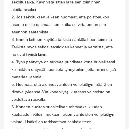
sekoitusaika. Käynnistä sitten laite sen toiminnan
aloittamiseksi.
2. Jos sekoituksen jälkeen huomaat, että poistoaukon
asento ei ole optimaalinen, katkaise virta ennen sen
asennon säätämistä.
3. Ennen laitteen käyttöä tarkista sähkölaitteen toiminta.
Tarkista myös sekoitusastioiden kannet ja varmista, että
ne ovat tiiviisti kiinni.
4. Työn päätyttyä on tärkeää puhdistaa kone huolellisesti
kiinnittäen erityistä huomiota tynnyreihin, jotta niihin ei jää
materiaalijäämiä.
5. Huomaa, että alennusvaihteen voiteluöljyn määrä on
riittävä (yleensä 30# koneöljyä), kun taas vaihteisto on
voideltava rasvalla.
6. Koneen huoltoa suositellaan tehtäväksi kuuden
kuukauden välein, mukaan lukien vaihteiston voiteluöljyn
vaihto. Lisäksi on tarkistettava sähkölaitteen