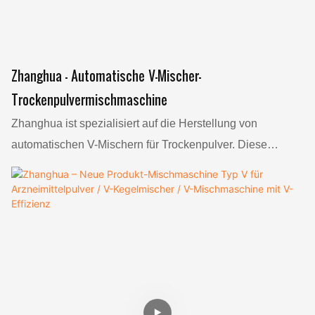
Zhanghua - Automatische V-Mischer-
Trockenpulvermischmaschine
Zhanghua ist spezialisiert auf die Herstellung von
automatischen V-Mischern für Trockenpulver. Diese
Maschinen sind für das effiziente Mischen von
Trockenpulvern konzipiert und gewährleisten eine
gleichmäßige und homogene Mischung. Die
automatischen V-Mischer von Zhanghua zeichnen sich
durch fortschrittliche Automatisierungstechnik aus, die eine
präzise Steuerung des Mischprozesses ermöglicht. Dank
eines V-förmigen Behälters und eines einzigartigen
Mischmechanismus gewährleisten diese Maschinen die