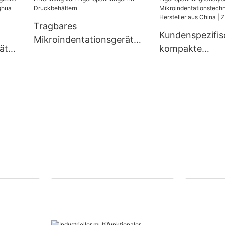
nghua
Tragbares
Kundenspezifis
Mikroindentationsgerät
ät
kompakte
zur Erkennung von
Eigenspannung
Eigenspannungen in
–
ren mit
Druckbehältern
Mikroindentati
ogie – Herstell
| Zhanghua Dry