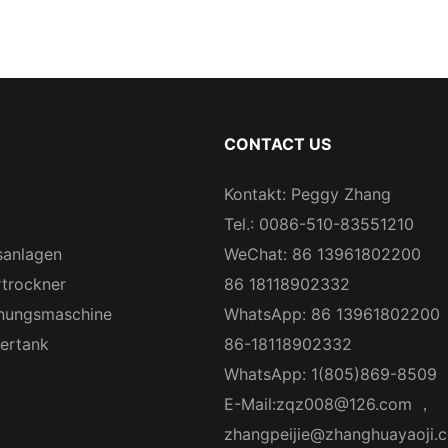
CONTACT US
Kontakt: Peggy Zhang
Tel.: 0086-510-83551210
sanlagen
WeChat: 86 13961802200
rtrockner
86 18118902332
nungsmaschine
WhatsApp: 86 13961802200
gertank
86-18118902332
WhatsApp: 1(805)869-8509
E-Mail:
zqz008@126.com
，
zhangpeijie@zhanghuayaoji.