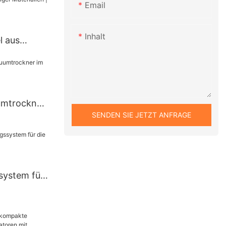
Email
Inhalt
l aus
Trocknen
en
Materialien
umtrockner
SENDEN SIE JETZT ANFRAGE
Zhanghua
ystem für
aft