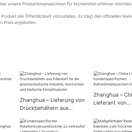
er unsere Produktionsmaschinen für Arzneimittel erfahren möchten,
 Produkt der Öffentlichkeit vorzustellen. Es trägt den offiziellen N
en Preis angeboten.
Zhanghua – Ch
Zhanghua – Lieferung von
Lieferant von
Druckbehältern aus
m-
kundenspezifi
Edelstahl für die
Rohrwärmetaus
pharmazeutische
Kälteanlagen
Industrie, horizontale und