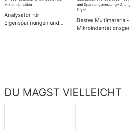
Lebensmittelindustrie –
mechanischer
Hersteller | Zhanghua1
Eigenschaften – Zha
Analysator für
Bestes Multimaterial-
Dryer
Eigenspannungen und
Mikroindentationsger
Ermüdungssicherheit auf
zur Festigkeits- und
Basis von
Spannungsmessung 
Mikroindentation
Zhanghua Dryer
DU MAGST VIELLEICHT