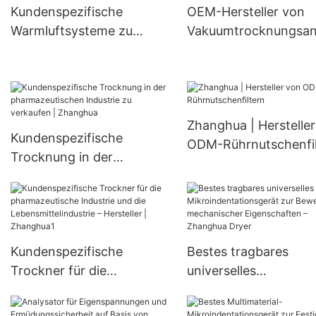
Kundenspezifische
OEM-Hersteller von
Warmluftsysteme zu
Vakuumtrocknungsan
verkaufen – Hersteller |
n | Zhanghua
Zhanghua
Zhanghua | Herstelle
Kundenspezifische
ODM-Rührnutschenfil
Trocknung in der
pharmazeutischen
Industrie zu verkaufen |
Zhanghua
Kundenspezifische
Bestes tragbares
Trockner für die
universelles
pharmazeutische Industrie
Mikroindentationsger
und die
zur Bewertung