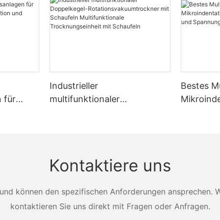
Industrieller
Bestes Mu
 für
multifunktionaler
Mikroind
tion,
Doppelkegel-
Festigkei
cknung
Rotationsvakuumtrockner
Spannun
mit Schaufeln
Zhanghua
Multifunktionale
Kontaktiere uns
Trocknungseinheit mit
Schaufeln
und können den spezifischen Anforderungen ansprechen. Wei
kontaktieren Sie uns direkt mit Fragen oder Anfragen.