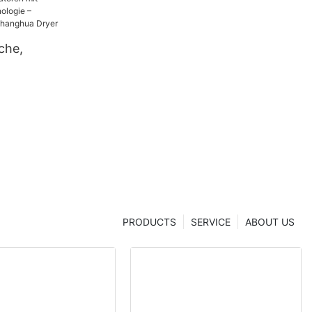
che,
sanalysato
onstechnol
er aus China
er
PRODUCTS
SERVICE
ABOUT US