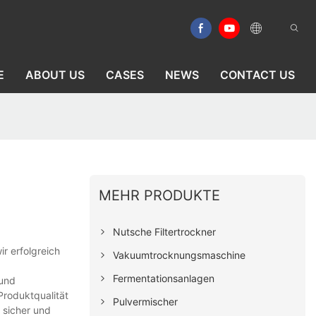
E
ABOUT US
CASES
NEWS
CONTACT US
MEHR PRODUKTE
Nutsche Filtertrockner
r erfolgreich
Vakuumtrocknungsmaschine
Fermentationsanlagen
 und
Produktqualität
Pulvermischer
e sicher und