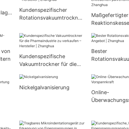
statische Kristallisatoren
Kundenspezifischer
lage
Maßgefertigter
Rotationsvakuumtrockner
Reaktionskesse
zu verkaufen – Hersteller |
Edelstahl zum 
Zhanghua
und Entfeucht
pulverförmiger 
r von
Bester
| Zhanghua
Kundenspezifische
tern
Rotationsvaku
Vakuumtrockner für die
im Angebot | 
Pharmaindustrie zu
verkaufen – Hersteller |
Nickelgalvanisierung
Zhanghua
Online-
Überwachungss
die Vorspannkr
ät