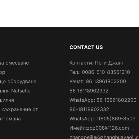
CONTACT US
за смесване
Контакти: Пеги Джанг
ор
Тел.: 0086-510-83551210
що оборудване
Уечат: 86 13961802200
лня Nutsche
86 18118902332
шилня
WhatsApp: 86 13961802200
а съхранение от
86-18118902332
стомана
WhatsApp: 1(805)869-8509
Имейл:
zqz008@126.com
，
zhangpeijie@zhanghuayaoji.