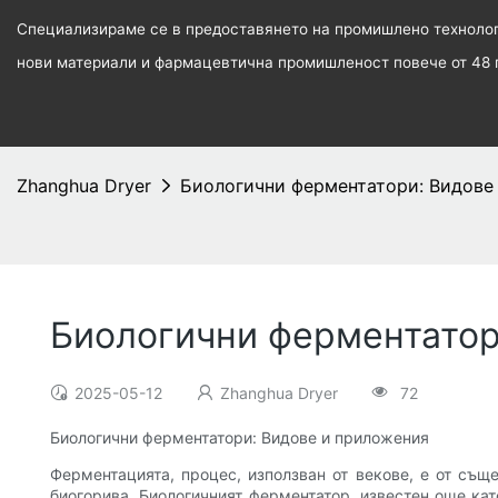
Специализираме се в предоставянето на промишлено технологи
нови материали и фармацевтична промишленост повече от 48 
Zhanghua Dryer
Биологични ферментатори: Видове
Биологични ферментатор
2025-05-12
Zhanghua Dryer
72
Биологични ферментатори: Видове и приложения
Ферментацията, процес, използван от векове, е от същ
биогорива. Биологичният ферментатор, известен още кат