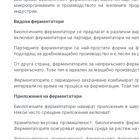
микроорганизмите и производството на желаните прод
индустрии.
Видове ферментатори
Биологичните ферментатори се предлагат в различни вид
включват ферментатори на партиди, ферментатори на не
Партидните ферментатори са най-простата форма на ф
подходящ за дребномащабно производство и е лесен за р
От друга страна, ферментаторите за непрекъснато ферме
непрекъснато. Този тип е идеален за мащабно производс
Ферментаторите с периодично захранване комбинират пр
интервали по време на процеса на ферментация. Този ти
Приложения на ферментатори
Биологичните ферментатори намират приложение в широк
Някои често срещани приложения включват:
Хранително-вкусова промишленост: Биологичните ферме
Ферментаторите осигуряват идеална среда за растеж на 
Фармацевтична промишленост: Биологичните ферментат