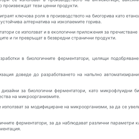
о произвеждат тези ценни продукти.
играят ключова роля в производството на биогорива като етан
 устойчива алтернатива на изкопаемите горива.
татори се използват и в екологични приложения за пречистване
ите и ги превръщат в безвредни странични продукти.
зработки в биологичните ферментатори, целящи подобряване
изация доведе до разработването на напълно автоматизирани
 дизайни за биологични ферментатори, като микрофлуидни б
ества на микроорганизмите.
е използват за модифициране на микроорганизми, за да се увел
гичните ферментатори, за да наблюдават различни параметри к
ментация.