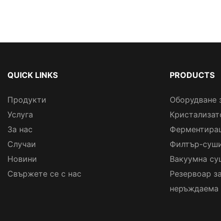
QUICK LINKS
PRODUCTS
Продукти
Оборудване 
Услуга
Кристализат
За нас
Ферментира
Случаи
Филтър-суши
Новини
Вакуумна су
Свържете се с нас
Резервоар з
неръждаема 