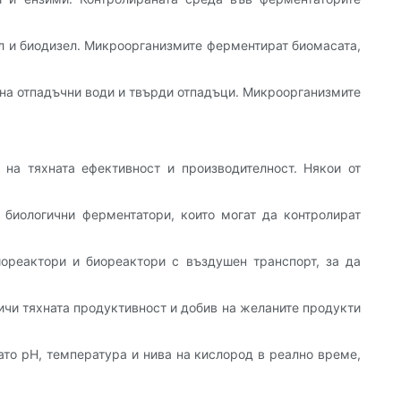
ол и биодизел. Микроорганизмите ферментират биомасата,
 на отпадъчни води и твърди отпадъци. Микроорганизмите
 на тяхната ефективност и производителност. Някои от
 биологични ферментатори, които могат да контролират
иореактори и биореактори с въздушен транспорт, за да
ичи тяхната продуктивност и добив на желаните продукти
ато pH, температура и нива на кислород в реално време,