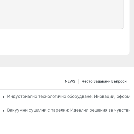
NEWS
Често Задавани Въпроси
вната ефективност
Индустриално технологично оборудване: Иновации, оформ
ранително-вкусовата промишленост
Вакуумни сушилни с тарелки: Идеални решения за чувствит