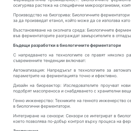
осигурява растежа на специфични микроорганизми, коит
Производство на биогорива: Биологичните ферментатори 
за да произведат етанол, който може да се използва като
Възстановяване на околната среда: Биологичните фермен
във ферментаторите разграждат замърсителите в отпадъц
Бъдещи разработки в биологичните ферментатори
С напредването на технологиите се правят няколко ра
съвременните тенденции включват:
Автоматизация: Напредъкът в технологиите за автомат
параметрите на ферментацията точно и ефективно.
Дизайн на биореактор: Изследователите проучват нови
подобрят масопреноса и снабдяването с хранителни вещ
Генно инженерство: Техниките на генното инженерство с
в биологични ферментатори.
Интегриране на сензори: Сензори се интегрират в биоло
което позволява по-добър контрол върху процеса на фер
Заключение