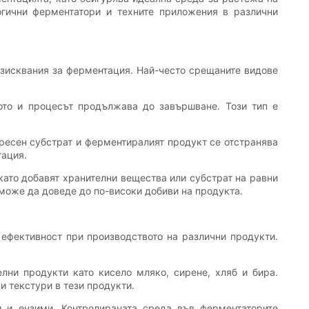
огични ферментатори и техните приложения в различни
 изисквания за ферментация. Най-често срещаните видове
ото и процесът продължава до завършване. Този тип е
пресен субстрат и ферментиралият продукт се отстранява
тация.
ато добавят хранителни вещества или субстрат на равни
може да доведе до по-високи добиви на продукта.
 ефективност при производството на различни продукти.
лни продукти като кисело мляко, сирене, хляб и бира.
и текстури в тези продукти.
и и ензими. Контролираната среда във ферментаторите