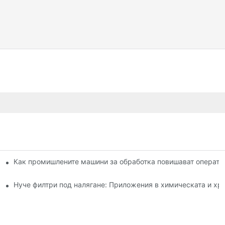
оди на сушене: сравнение
Как промишлените машини за обработка повишават операти
 и употреба
Нуче филтри под налягане: Приложения в химическата и х