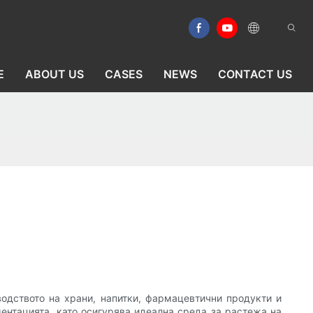
E
ABOUT US
CASES
NEWS
CONTACT US
водството на храни, напитки, фармацевтични продукти и
ментацията, като осигурява идеална среда за растежа на