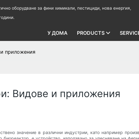
чно оборудване за фини химикали, пестициди, нова енергия,
години.
У ДОМА
PRODUCTS
SERVIC
 и приложения
и: Видове и приложения
ествено значение в различни индустрии, като например произ
о биореактор, е устройство, използвано за улесняване на фер