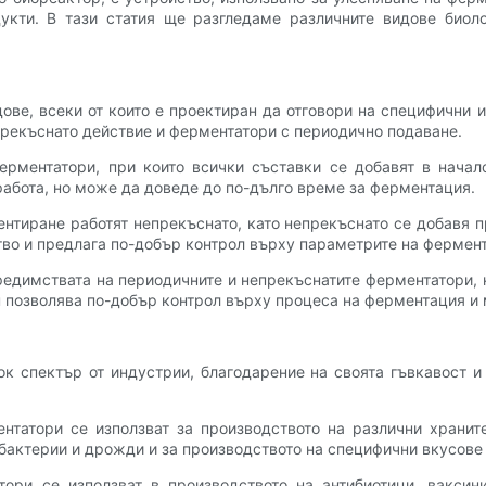
укти. В тази статия ще разгледаме различните видове биол
ове, всеки от които е проектиран да отговори на специфични
прекъснато действие и ферментатори с периодично подаване.
ерментатори, при които всички съставки се добавят в начал
абота, но може да доведе до по-дълго време за ферментация.
нтиране работят непрекъснато, като непрекъснато се добавя 
тво и предлага по-добър контрол върху параметрите на фермен
едимствата на периодичните и непрекъснатите ферментатори, к
п позволява по-добър контрол върху процеса на ферментация и 
 спектър от индустрии, благодарение на своята гъвкавост и
нтатори се използват за производството на различни храните
бактерии и дрожди и за производството на специфични вкусове 
ори се използват в производството на антибиотици, ваксин