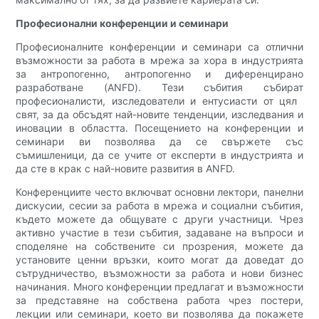
Професионални конференции и семинари
Професионалните конференции и семинари са отлични
възможности за работа в мрежа за хора в индустрията
за антропогенно, антропогенно и диференцирано
разработване (ANFD). Тези събития събират
професионалисти, изследователи и ентусиасти от цял ​​
свят, за да обсъдят най-новите тенденции, изследвания и
иновации в областта. Посещението на конференции и
семинари ви позволява да се свържете със
съмишленици, да се учите от експерти в индустрията и
да сте в крак с най-новите развития в ANFD.
Конференциите често включват основни лектори, панелни
дискусии, сесии за работа в мрежа и социални събития,
където можете да общувате с други участници. Чрез
активно участие в тези събития, задаване на въпроси и
споделяне на собствените си прозрения, можете да
установите ценни връзки, които могат да доведат до
сътрудничество, възможности за работа и нови бизнес
начинания. Много конференции предлагат и възможности
за представяне на собствена работа чрез постери,
лекции или семинари, което ви позволява да покажете