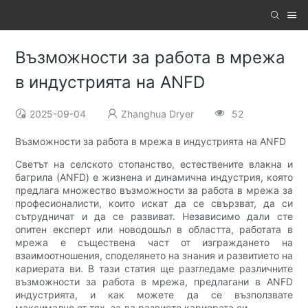
Възможности за работа в мрежа
в индустрията на ANFD
2025-09-04
Zhanghua Dryer
52
Възможности за работа в мрежа в индустрията на ANFD
Светът на селското стопанство, естествените влакна и
багрила (ANFD) е жизнена и динамична индустрия, която
предлага множество възможности за работа в мрежа за
професионалисти, които искат да се свързват, да си
сътрудничат и да се развиват. Независимо дали сте
опитен експерт или новодошъл в областта, работата в
мрежа е съществена част от изграждането на
взаимоотношения, споделянето на знания и развитието на
кариерата ви. В тази статия ще разгледаме различните
възможности за работа в мрежа, предлагани в ANFD
индустрията, и как можете да се възползвате
максимално от тях, за да развиете кариерата си.