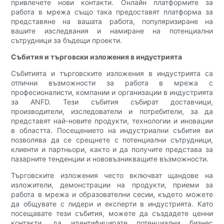
привлечете нови контакти. Онлайн платформите за
работа в мрежа също така предоставят платформа за
представяне на вашата работа, популяризиране на
вашите изследвания и намиране на потенциални
сътрудници за бъдещи проекти.
Събития и търговски изложения в индустрията
Събитията и търговските изложения в индустрията са
отлични възможности за работа в мрежа с
професионалисти, компании и организации в индустрията
за ANFD. Тези събития събират доставчици,
производители, изследователи и потребители, за да
представят най-новите продукти, технологии и иновации
в областта. Посещението на индустриални събития ви
позволява да се срещнете с потенциални сътрудници,
клиенти и партньори, както и да получите представа за
пазарните тенденции и нововъзникващите възможности.
Търговските изложения често включват щандове на
изложители, демонстрации на продукти, приеми за
работа в мрежа и образователни сесии, където можете
да общувате с лидери и експерти в индустрията. Като
посещавате тези събития, можете да създадете ценни
контакти, да идентифицирате потенциални бизнес