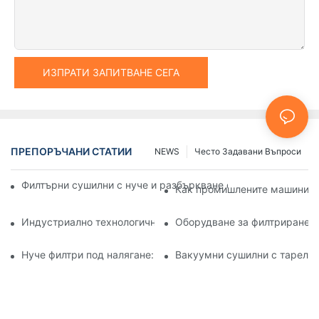
ИЗПРАТИ ЗАПИТВАНЕ СЕГА
ПРЕПОРЪЧАНИ СТАТИИ
NEWS
Често Задавани Въпроси
Филтърни сушилни с нуче и разбъркване спрямо други мет
Как промишлените машини за
Индустриално технологично оборудване: Иновации, офор
Оборудване за филтриране и
Нуче филтри под налягане: Приложения в химическата и х
Вакуумни сушилни с тарелки