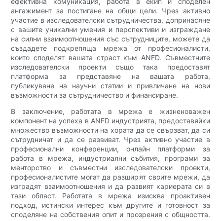
ефективна комуникация, работа в екип и споделен
ангажимент за постигане на общи цели. Чрез активно
участие в изследователски сътрудничества, допринасяне
с вашите уникални умения и перспективи и изграждане
на силни взаимоотношения със сътрудниците, можете да
създадете подкрепяща мрежа от професионалисти,
които споделят вашата страст към ANFD. Съвместните
изследователски проекти също така предоставят
платформа за представяне на вашата работа,
публикуване на научни статии и привличане на нови
възможности за сътрудничество и финансиране.
В заключение, работата в мрежа е жизненоважен
компонент на успеха в ANFD индустрията, предоставяйки
множество възможности на хората да се свързват, да си
сътрудничат и да се развиват. Чрез активно участие в
професионални конференции, онлайн платформи за
работа в мрежа, индустриални събития, програми за
менторство и съвместни изследователски проекти,
професионалистите могат да разширят своите мрежи, да
изградят взаимоотношения и да развият кариерата си в
тази област. Работата в мрежа изисква проактивен
подход, истински интерес към другите и готовност за
споделяне на собствения опит и прозрения с общността.