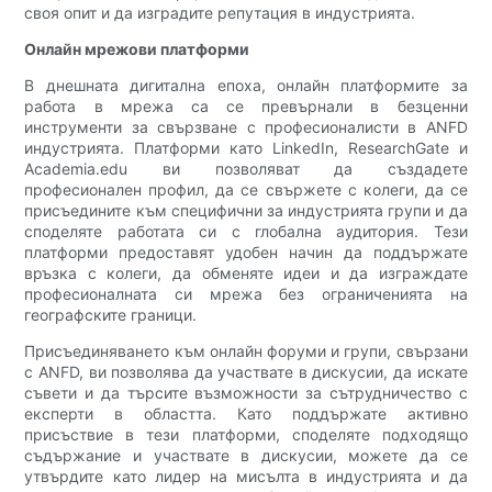
своя опит и да изградите репутация в индустрията.
Онлайн мрежови платформи
В днешната дигитална епоха, онлайн платформите за
работа в мрежа са се превърнали в безценни
инструменти за свързване с професионалисти в ANFD
индустрията. Платформи като LinkedIn, ResearchGate и
Academia.edu ви позволяват да създадете
професионален профил, да се свържете с колеги, да се
присъедините към специфични за индустрията групи и да
споделяте работата си с глобална аудитория. Тези
платформи предоставят удобен начин да поддържате
връзка с колеги, да обменяте идеи и да изграждате
професионалната си мрежа без ограниченията на
географските граници.
Присъединяването към онлайн форуми и групи, свързани
с ANFD, ви позволява да участвате в дискусии, да искате
съвети и да търсите възможности за сътрудничество с
експерти в областта. Като поддържате активно
присъствие в тези платформи, споделяте подходящо
съдържание и участвате в дискусии, можете да се
утвърдите като лидер на мисълта в индустрията и да