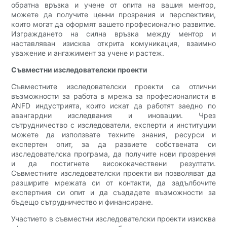
обратна връзка и учене от опита на вашия ментор,
можете да получите ценни прозрения и перспективи,
които могат да оформят вашето професионално развитие.
Изграждането на силна връзка между ментор и
наставляван изисква открита комуникация, взаимно
уважение и ангажимент за учене и растеж.
Съвместни изследователски проекти
Съвместните изследователски проекти са отлични
възможности за работа в мрежа за професионалисти в
ANFD индустрията, които искат да работят заедно по
авангардни изследвания и иновации. Чрез
сътрудничество с изследователи, експерти и институции
можете да използвате техните знания, ресурси и
експертен опит, за да развиете собствената си
изследователска програма, да получите нови прозрения
и да постигнете висококачествени резултати.
Съвместните изследователски проекти ви позволяват да
разширите мрежата си от контакти, да задълбочите
експертния си опит и да създадете възможности за
бъдещо сътрудничество и финансиране.
Участието в съвместни изследователски проекти изисква