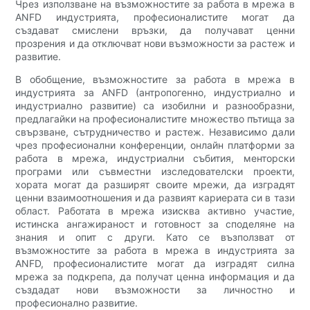
Чрез използване на възможностите за работа в мрежа в
ANFD индустрията, професионалистите могат да
създават смислени връзки, да получават ценни
прозрения и да отключват нови възможности за растеж и
развитие.
В обобщение, възможностите за работа в мрежа в
индустрията за ANFD (антропогенно, индустриално и
индустриално развитие) са изобилни и разнообразни,
предлагайки на професионалистите множество пътища за
свързване, сътрудничество и растеж. Независимо дали
чрез професионални конференции, онлайн платформи за
работа в мрежа, индустриални събития, менторски
програми или съвместни изследователски проекти,
хората могат да разширят своите мрежи, да изградят
ценни взаимоотношения и да развият кариерата си в тази
област. Работата в мрежа изисква активно участие,
истинска ангажираност и готовност за споделяне на
знания и опит с други. Като се възползват от
възможностите за работа в мрежа в индустрията за
ANFD, професионалистите могат да изградят силна
мрежа за подкрепа, да получат ценна информация и да
създадат нови възможности за личностно и
професионално развитие.