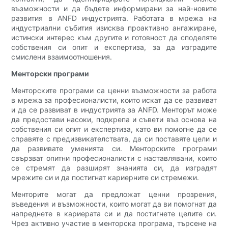
възможности и да бъдете информирани за най-новите
развития в ANFD индустрията. Работата в мрежа на
индустриални събития изисква проактивно ангажиране,
истински интерес към другите и готовност да споделяте
собствения си опит и експертиза, за да изградите
смислени взаимоотношения.
Менторски програми
Менторските програми са ценни възможности за работа
в мрежа за професионалисти, които искат да се развиват
и да се развиват в индустрията за ANFD. Менторът може
да предостави насоки, подкрепа и съвети въз основа на
собствения си опит и експертиза, като ви помогне да се
справяте с предизвикателствата, да си поставяте цели и
да развивате уменията си. Менторските програми
свързват опитни професионалисти с наставлявани, които
се стремят да разширят знанията си, да изградят
мрежите си и да постигнат кариерните си стремежи.
Менторите могат да предложат ценни прозрения,
въведения и възможности, които могат да ви помогнат да
напреднете в кариерата си и да постигнете целите си.
Чрез активно участие в менторска програма, търсене на