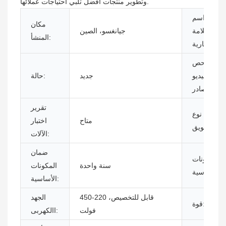
وتطوير منتجات أفضل تلبي احتياجات عملائها.
اسم
مكان
العلامة
جيانغسو، الصين
المنشأ:
التجارية:
فحص
الفيديو
جديد
حالة:
الصادر:
تقرير
نوع
متاح
اختبار
التسويق:
الآلات:
ضمان
المكونات
سنة واحدة
المكونات
الأساسية:
الأساسية:
قابل للتخصيص، 220-450
الجهد
قوة:
فولت
االكهربى: