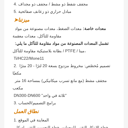
 4. مجفف شفط ذو مشط / مجفف ذو مجداف
 5. مبادل حراري ذو زعانف صفائحية
➤ميزتنا
معدات خاصة:
 معدات الضغط، معدات مصنوعة من مواد 
مقاومة للتآكل، معدات معقمة
تشمل المعدات المصنوعة من مواد مقاومة للتآكل ما يلي:
بطانة بلاستيكية مقاومة للتآكل / PTFE / مينا،
Ti/HC22/Mone11
 2. تصميم مُخصّص: مخروط مزدوج بسعة 20 لترًا - 20 مترًا 
مكعبًا
 مجفف مشط (مع مانع تسرب ميكانيكي) بمساحة 16 متر 
مكعب
 DN300-DN600 "ثلاثة في واحد"
 3. برامج التصميم/الحساب
نطاق العمل
 1. المعاينة في الموقع
خطة الابتكار التقني للمعدات، خطة التحسين التقني لهيكل 