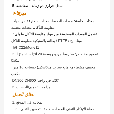
5. مبادل حراري ذو زعانف صفائحية
➤ميزتنا
معدات خاصة:
 معدات الضغط، معدات مصنوعة من مواد 
مقاومة للتآكل، معدات معقمة
تشمل المعدات المصنوعة من مواد مقاومة للتآكل ما يلي:
بطانة بلاستيكية مقاومة للتآكل / PTFE / مينا، إلخ.
 Ti/HC22/Mone11
2. تصميم مخصص: مخروط مزدوج بسعة 20 لترًا - 20 مترًا 
مكعبًا
مجفف مشط (مع مانع تسرب ميكانيكي) بمساحة 16 متر 
مكعب
DN300-DN600 "ثلاثة في واحد"
3. برامج التصميم/الحساب
نطاق العمل
 1. المعاينة في الموقع
خطة الابتكار التقني للمعدات، خطة التحسين التقني 
   2. 