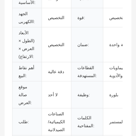
الأساسية:
الجهد
التخصيص
قوة:
التخصيص
االكهربى:
الأبعاد
(الطول ×
سنة واحدة
ضمان:
التخصيص
العرض ×
الارتفاع):
ن، والكيماويات
القطاعات
أهم نقاط
دقة عالية
والأدوية
المستهدفة:
البيع:
موقع
بلورة
وظيفة:
لا أحد
صالة
العرض:
الصناعات
الكلمات
التبلور المستمر
الكيميائية/
طلب:
المفتاحية:
الصيدلانية