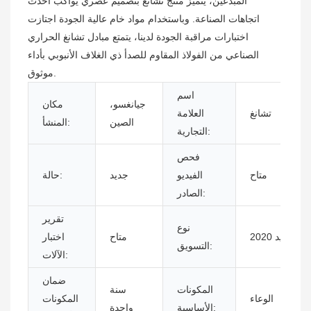
المبدعين، يتميز منتج تشانغ بتصميم عصري يواكب أحدث
اتجاهات الصناعة. وباستخدام مواد خام عالية الجودة اجتازت
اختبارات مراقبة الجودة لدينا، يتمتع مبادل تشانغ الحراري
الصناعي من الفولاذ المقاوم للصدأ ذي الغلاف الأنبوبي بأداء
موثوق.
اسم
جيانغسو،
مكان
تشانغ
العلامة
الصين
المنشأ:
التجارية:
فحص
متاح
الفيديو
جديد
حالة:
الصادر:
تقرير
نوع
نتج جديد 2020
متاح
اختبار
التسويق:
الآلات:
ضمان
المكونات
سنة
الوعاء
المكونات
الأساسية:
واحدة