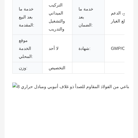
التركيب
خدمة ما
خدمة ما
 الفيديو، الدعم
الميداني
بعد
بعد البيع
رنت، قطع الغيار
والتشغيل
الضمان:
المقدمة:
والتدريب
موقع
GMP/CE/PED
شهادة:
لا أحد
الخدمة
المحلي:
التخصيص
وزن: