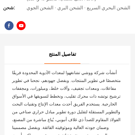
الشحن البحري السريع · الشحن البري · الشحن الجوي
شحن:
تفاصيل المنتج
أنشأت شركة ووشي تشانغهوا لمعدات الأدوية المحدودة فريقًا
متخصصًا في تطوير المنتجات. وبفضل جهودهم، نجحنا في تطوير
مفاعلات، ومعدات تجفيف، وآلات خلط، ومبلورات، ومجففات
ترشيح نوتشه ذات محرك تقليب، ونخطط لتسويقها في الأسواق
الخارجية. يستخدم الفريق أحدث معدات الإنتاج وتقنيات البحث
والتطوير المستقلة لتقليل دورة تطوير مبادل حراري صناعي من
الفولاذ المقاوم للصدأ ذي غلاف أنبوبي، يُباع مباشرة من المصنع،
وضمان جودته العالية وموثوقيته الفائقة. وبفضل مصممينا