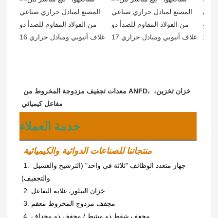
معدات تجفيف مزدوجة المخروط من ANFD، خزان تخزين، 
مفاعل كيميائي
خدمة العملاء
منتجاتنا للصناعات الدوائية والكيميائية
1. جهاز متعدد الوظائف "ثلاثة في واحد" (الترشيح والغسيل 
والتجفيف)
2. خزان التبلور، غلاية التفاعل
3. مجفف مزدوج المخروط معقم
4. مجفف شفط ذو مشط / مجفف ذو مجداف