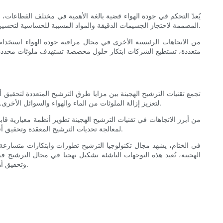
يُعدّ التحكم في جودة الهواء قضية بالغة الأهمية في مختلف القطاعات،
الجسيمات والغازات الضارة من الهواء. ومن بين الاتجاهات الناشئة في هذا المجال تطوير مرشحات الهواء عالية الكفاءة (HEPA)، المصممة لاحتجاز الجسيمات الدقيقة والمواد المسببة للحساسية لتحسين جودة الهواء الداخلي.
من الاتجاهات الرئيسية الأخرى في مجال مراقبة جودة الهواء استخدام
متعددة، تستطيع الشركات ابتكار حلول مخصصة تستهدف ملوثات محددة وتو
تجمع تقنيات الترشيح الهجينة بين مزايا طرق الترشيح المتعددة لتحقيق أد
لتعزيز إزالة الملوثات من الماء والهواء والسوائل الأخرى. ومن خلال الاستفادة من مزايا تقنيات الترشيح المختلفة، تستطيع الشركات تحقيق مستويات نقاء أعلى، ومعدلات ترشيح أسرع، وكفاءة إجمالية محسّنة.
من أبرز الاتجاهات في تقنيات الترشيح الهجينة تطوير أنظمة معيارية ق
لمعالجة تحديات الترشيح المعقدة وتحقيق أفضل النتائج. ومع استمرار نمو الطلب على أنظمة الترشيح عالية الأداء، نتوقع المزيد من التطورات في التقنيات الهجينة وتطبيقاتها في مختلف القطاعات.
في الختام، يشهد مجال تكنولوجيا الترشيح تطورات وابتكارات متسارعة م
الهجينة، تُعيد هذه التوجهات الناشئة تشكيل نهجنا في مجال الترشيح
وتحقيق أهدافها في مجال الاستدامة. ومع استمرار تطور هذا القطاع، نتوقع رؤية المزيد من الإنجازات والحلول التحويلية التي ستُشكّل مستقبل تكنولوجيا الترشيح.