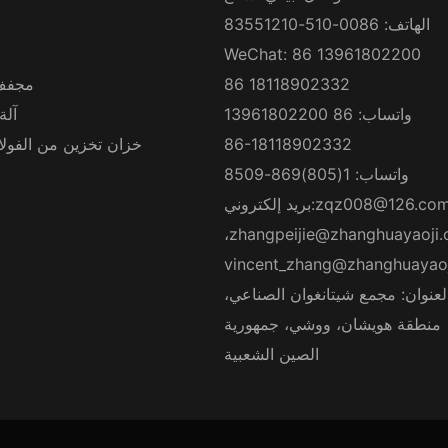
الهاتف: 0086-510-83551210
WeChat: 86 13961802200
86 18118902332
مجفف
واتساب: 86 13961802200
آلة
86-18118902332
خزان تخزين من الفولاذ
واتساب: 1(805)869-8509
zqz008@126.co
بريد إلكتروني:
،
zhangpeijie@zhanghuayaoji
vincent_zhang@zhanghuayao
لعنوان: مجمع شيتانغوان الصناعي،
منطقة هويشان، ووشي، جمهورية
الصين الشعبية