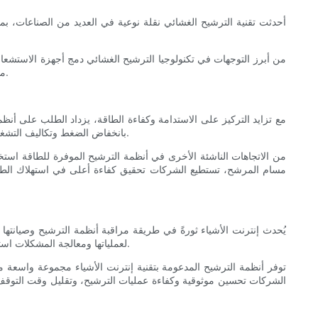
أحدثت تقنية الترشيح الغشائي نقلة نوعية في العديد من الصناعات، بما 
من أبرز التوجهات في تكنولوجيا الترشيح الغشائي دمج أجهزة الاستشعار 
مدروسة وتقليل فترات التوقف. وبفضل الاستفادة من الذكاء الاصطناعي والتعلم الآلي، تستطيع الشركات تعزيز موثوقية وفعالية أنظمة الترشيح الغشائي.
مع تزايد التركيز على الاستدامة وكفاءة الطاقة، يزداد الطلب على أنظم
بانخفاض الضغط وتكاليف التشغيل. ومن خلال تحسين تصميم عناصر الترشيح واستخدام مواد مبتكرة، تستطيع الشركات تحقيق وفورات كبيرة في الطاقة دون المساس بكفاءة الترشيح.
من الاتجاهات الناشئة الأخرى في أنظمة الترشيح الموفرة للطاقة است
مسام المرشح، تستطيع الشركات تحقيق كفاءة أعلى في استهلاك الطاق
يُحدث إنترنت الأشياء ثورةً في طريقة مراقبة أنظمة الترشيح وصيانت
لعملياتها ومعالجة المشكلات استباقيًا قبل تفاقمها. ومن أبرز التوجهات في هذا المجال تطوير أنظمة ترشيح ذكية قادرة على إرسال البيانات إلى منصات مركزية لتحليلها واتخاذ القرارات.
توفر أنظمة الترشيح المدعومة بتقنية إنترنت الأشياء مجموعة واسعة من ا
الشركات تحسين موثوقية وكفاءة عمليات الترشيح، وتقليل وقت التوقف، و