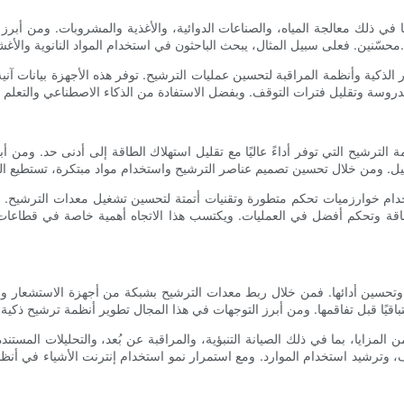
في ذلك معالجة المياه، والصناعات الدوائية، والأغذية والمشروبات. ومن أبرز ال
محسّنين. فعلى سبيل المثال، يبحث الباحثون في استخدام المواد النانوية والأغشية القائمة على الجرافين لتعزيز كفاءة الترشيح وخفض استهلاك الطاقة.
الذكية وأنظمة المراقبة لتحسين عمليات الترشيح. توفر هذه الأجهزة بيانات آني
ة الترشيح التي توفر أداءً عاليًا مع تقليل استهلاك الطاقة إلى أدنى حد. ومن
خدام خوارزميات تحكم متطورة وتقنيات أتمتة لتحسين تشغيل معدات الترشيح.
ة وتحكم أفضل في العمليات. ويكتسب هذا الاتجاه أهمية خاصة في قطاعات م
ها وتحسين أدائها. فمن خلال ربط معدات الترشيح بشبكة من أجهزة الاستشعار
لمزايا، بما في ذلك الصيانة التنبؤية، والمراقبة عن بُعد، والتحليلات المستندة
ترشيد استخدام الموارد. ومع استمرار نمو استخدام إنترنت الأشياء في أنظمة 