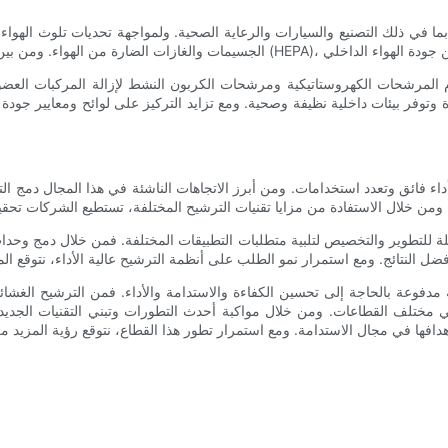
 بما في ذلك التصنيع والسيارات والرعاية الصحية. ولمواجهة تحديات تلوث الهوا
 المرشحات الكهروستاتيكية ومرشحات الكربون النشط لإزالة المركبات العضوية
فر بيئات داخلية نظيفة وصحية. ومع تزايد التركيز على لوائح ومعايير جودة 
اء فائق وتعدد استخدامات. ومن أبرز الاتجاهات الناشئة في هذا المجال دمج الترشي
ابلة للتطوير والتخصيص لتلبية متطلبات التطبيقات المختلفة. فمن خلال دمج و
دفوعة بالحاجة إلى تحسين الكفاءة والاستدامة والأداء. فمن الترشيح الغشائي
 في مختلف القطاعات. ومن خلال مواكبة أحدث التطورات وتبني التقنيات الجديد