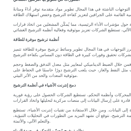
توجهات الناشئة في هذا المجال تطوير مواد متقدمة توفر أداءً ومتانةً
ة حول مؤشرات الأداء الرئيسية، مما يُمكّن المشغلين من اتخاذ قرارات
أنظمة ترشيح موفرة للطاقة
 أبرز التوجهات في هذا المجال تطوير وسائط ترشيح موفرة للطاقة تتميز
 فمن خلال الضبط الديناميكي لمعايير مثل معدل التدفق والضغط وحجم
ثل النفط والغاز، حيث يلعب الترشيح دورًا حاسمًا في الحفاظ على
موثوقية المعدات والحد من الأثر البيئي.
دمج إنترنت الأشياء في أنظمة الترشيح
 والمحركات وأنظمة التحكم، تستطيع الشركات الحصول على رؤية فورية
 إلى البيانات. ومن خلال الاستفادة من تقنيات إنترنت الأشياء، تستطيع
الترشيح، نتوقع أن نشهد المزيد من التطورات في التحليلات التنبؤية،
والتعلم الآلي، والأتمتة.
نظام ترشيح مُحسّن للتحكم في جودة الهواء