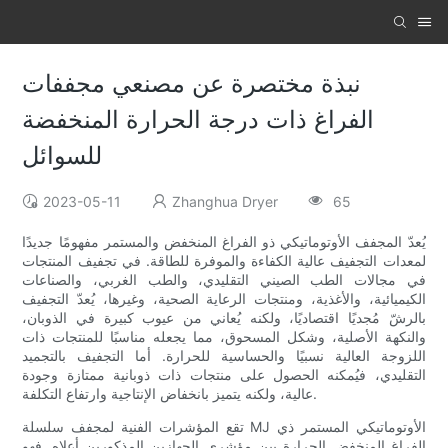
نبذة مختصرة عن مصنعي مجففات
الفراغ ذات درجة الحرارة المنخفضة
للسوائل
2023-05-11
Zhanghua Dryer
65
يُعدّ المجفف الأوتوماتيكي ذو الفراغ المنخفض والمستمر مفهومًا جديدًا
لمعدات التجفيف عالية الكفاءة والموفرة للطاقة. في تجفيف المنتجات
في مجالات الطب الصيني التقليدي، والطب الغربي، والصناعات
الكيميائية، والأغذية، ومنتجات الرعاية الصحية، وغيرها، يُعدّ التجفيف
بالرشّ مُجديًا اقتصاديًا، ولكنه يُعاني من عيوب كبيرة في الذوبان،
والنكهة الأصلية، وشكل المسحوق، مما يجعله مناسبًا للمنتجات ذات
اللزوجة العالية نسبيًا والحساسية للحرارة. أما التجفيف بالتجميد
التقليدي، فيُمكنه الحصول على منتجات ذات ذوبانية ممتازة وجودة
عالية، ولكنه يتميز بانخفاض الإنتاجية وارتفاع التكلفة.
تقع المؤشرات الفنية لمجفف سلسلة MJ الأوتوماتيكي المستمر ذي
الفراغ المنخفض الحرارة بين مؤشري الجهازين المذكورين أعلاه. فهو