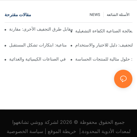
مقالات مقترحة
الأسئلة الشائعة
NEWS
ففات نوتش المرشحة ذات المحرك مقابل طرق التجفيف الأخرى: مقارنة
لمعالجة الصناعية الكفاءة التشغيلية
التجفيف: دليل للاختيار والاستخدام
معدات العمليات الصناعية: ابتكارات تشكل المستقبل
يغ: حلول مثالية للمنتجات الحساسة
مرشحات نوتشه للضغط: تطبيقات في الصناعات الكيميائية والغذائية
جميع الحقوق محفوظة © 2026
لشركة ووشي تشانغهوا
لمعدات الأدوية المحدودة.
|
خريطة الموقع
|
سياسة
الخصوصية