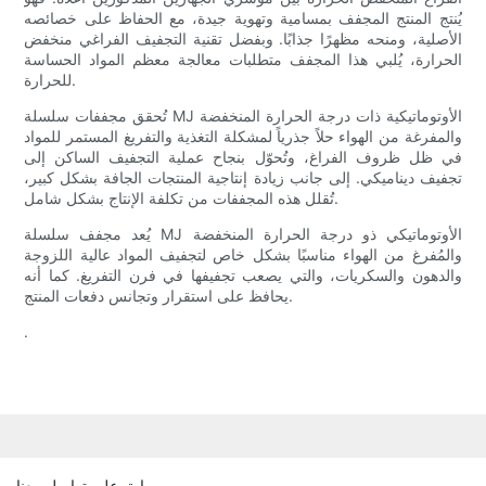
يُنتج المنتج المجفف بمسامية وتهوية جيدة، مع الحفاظ على خصائصه
الأصلية، ومنحه مظهرًا جذابًا. وبفضل تقنية التجفيف الفراغي منخفض
الحرارة، يُلبي هذا المجفف متطلبات معالجة معظم المواد الحساسة
للحرارة.
تُحقق مجففات سلسلة MJ الأوتوماتيكية ذات درجة الحرارة المنخفضة
والمفرغة من الهواء حلاً جذرياً لمشكلة التغذية والتفريغ المستمر للمواد
في ظل ظروف الفراغ، وتُحوّل بنجاح عملية التجفيف الساكن إلى
تجفيف ديناميكي. إلى جانب زيادة إنتاجية المنتجات الجافة بشكل كبير،
تُقلل هذه المجففات من تكلفة الإنتاج بشكل شامل.
يُعد مجفف سلسلة MJ الأوتوماتيكي ذو درجة الحرارة المنخفضة
والمُفرغ من الهواء مناسبًا بشكل خاص لتجفيف المواد عالية اللزوجة
والدهون والسكريات، والتي يصعب تجفيفها في فرن التفريغ. كما أنه
يحافظ على استقرار وتجانس دفعات المنتج.
.
ابق على تواصل معنا