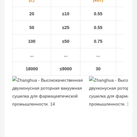
(L)
(кВт)
(об/м
20
≤10
0.55
6
50
≤25
0.55
6
100
≤50
0.75
6
...
...
...
...
18000
≤9000
30
2.2