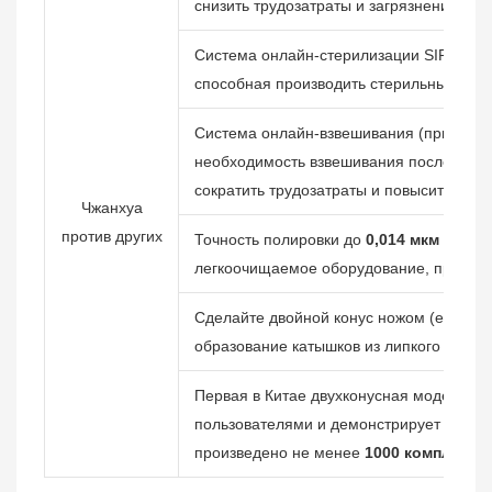
снизить трудозатраты и загрязнение обо
Система онлайн-стерилизации SIP (при
способная производить стерильные прод
Система онлайн-взвешивания (при нали
необходимость взвешивания после втори
сократить трудозатраты и повысить точн
Чжанхуа
против других
Точность полировки до
0,014 мкм
(при н
легкоочищаемое оборудование, предотв
Сделайте двойной конус ножом (если ес
образование катышков из липкого матер
Первая в Китае двухконусная модель, вы
пользователями и демонстрирует надеж
произведено не менее
1000 комплекто