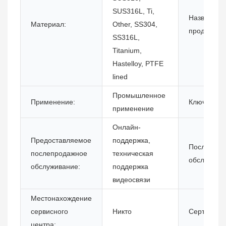
SUS316L, Ti,
Название
Материал:
Other, SS304,
продукта:
SS316L,
Titanium,
Hastelloy, PTFE
lined
Промышленное
Применение:
Ключевые 
применение
Онлайн-
Предоставляемое
поддержка,
Послегара
послепродажное
техническая
обслужива
обслуживание:
поддержка
видеосвязи
Местонахождение
сервисного
Никто
Сертифика
центра: