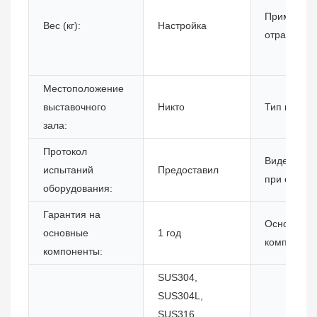
Применим
Вес (кг):
Настройка
отрасли:
Местоположение
выставочного
Никто
Тип маркет
зала:
Протокол
Видеоинсп
испытаний
Предоставил
при отгрузк
оборудования:
Гарантия на
Основные
основные
1 год
компонент
компоненты:
SUS304,
SUS304L,
SUS316,