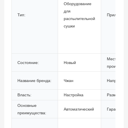
Оборудование
для
Тип:
Приложени
распылительной
сушки
Место
Состояние:
Новый
происхожд
Название бренда:
Чжан
Напряжени
Власть:
Настройка
Размеры (Д
Основные
Автоматический
Гарантия:
преимущества: