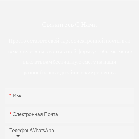
Свяжитесь С Нами
Просто оставьте свой адрес электронной почты или
номер телефона в контактной форме, чтобы мы могли
выслать вам бесплатную смету на наши
разнообразные дизайнерские решения.
Имя
Электронная Почта
Телефон/WhatsApp
+1