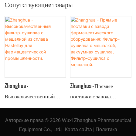
Сопутствующие товары
Zhanghua -
Zhanghua - Прямые
Высококачественный
поставки с завода
фильтр-сушилка с
фармацевтического
мешалкой из сплава
оборудования: Фильтр-
Авторские права © 2026
Wuxi Zhanghua Pharmaceutical
Hastelloy для
сушилка с мешалкой,
Equipment Co., Ltd.
|
Карта сайта
|
Политика