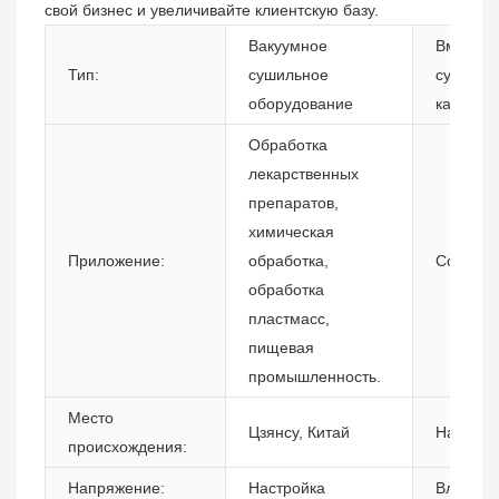
свой бизнес и увеличивайте клиентскую базу.
Вакуумное
Вместим
Тип:
сушильное
сушильн
оборудование
камеры (
Обработка
лекарственных
препаратов,
химическая
Приложение:
обработка,
Состоян
обработка
пластмасс,
пищевая
промышленность.
Место
Цзянсу, Китай
Названи
происхождения:
Напряжение:
Настройка
Власть: