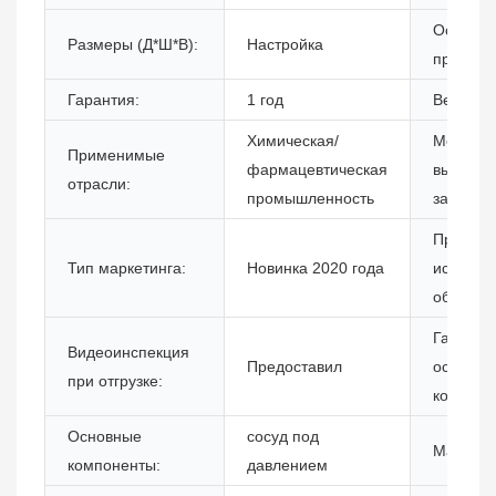
Основн
Размеры (Д*Ш*В):
Настройка
преимущ
Гарантия:
1 год
Вес (кг):
Химическая/
Местопо
Применимые
фармацевтическая
выставо
отрасли:
промышленность
зала:
Протоко
Тип маркетинга:
Новинка 2020 года
испытан
оборудо
Гаранти
Видеоинспекция
Предоставил
основны
при отгрузке:
компоне
Основные
сосуд под
Материа
компоненты:
давлением