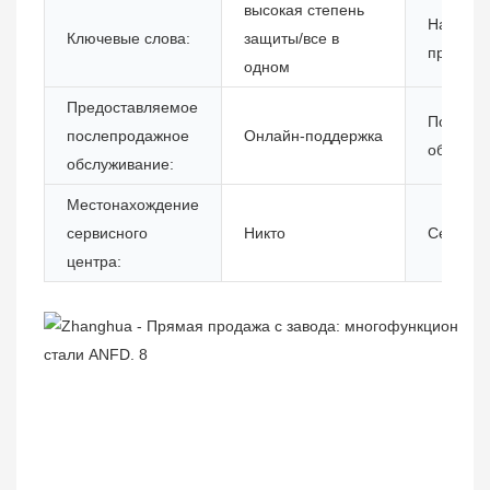
высокая степень
Названи
Ключевые слова:
защиты/все в
продукта
одном
Предоставляемое
Послега
послепродажное
Онлайн-поддержка
обслужи
обслуживание:
Местонахождение
сервисного
Никто
Сертифи
центра: