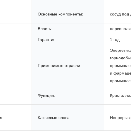
Основные компоненты:
сосуд под
Власть:
персонали
Гарантия:
1 год
Энергетик
горнодоб
Применимые отрасли:
промышлен
и фармаце
промышле
Функция:
Кристалли
ая
Ключевые слова:
Непрерывн