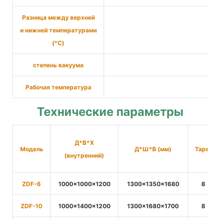
Разница между верхней
и нижней температурами
(°C)
степень вакуума
Рабочая температура
Технические параметры
Д*В*Х
Модель
Д*Ш*В (мм)
Тарелка
(внутренний)
ZDF-6
1000×1000×
1200
1300×1350×
1680
8
ZDF-10
1000×1400×1200
1300×1680×
1700
8