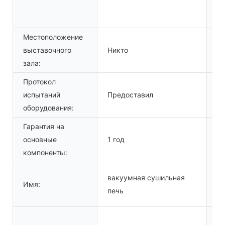
Местоположение
выставочного
Никто
Ти
зала:
Протокол
В
испытаний
Предоставил
пр
оборудования:
Гарантия на
О
основные
1 год
ко
компоненты:
вакуумная сушильная
Имя:
Ма
печь