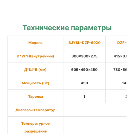
Технические параметры
Модель
BJYSL-DZF-6020
DZF-605
D*W*H(внутренний)
300×300×275
415×370×
Д*Ш*В (мм)
605×490×450
730×560×
Мощность (Вт)
450
1400
Тарелка
1
2
Диапазон температур
Температурное
разрешение