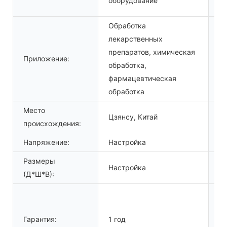
оборудование
ка
Обработка
лекарственных
препаратов, химическая
Приложение:
Со
обработка,
фармацевтическая
обработка
Место
Цзянсу, Китай
На
происхождения:
Напряжение:
Настройка
Вл
Размеры
О
Настройка
(Д*Ш*В):
п
П
Гарантия:
1 год
от