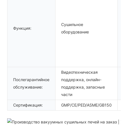
П
Сушильное
Функция:
п
оборудование
об
Видеотехническая
М
Послегарантийное
поддержка, онлайн-
се
обслуживание:
поддержка, запасные
це
части
Сертификация:
GMP/CE/PED/ASME/GB150