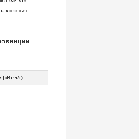
ю печи, что
 разложения
ровинции
(кВт·ч/т)