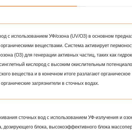
од с использованием УФ/озона (UV/O3) в основном предна
 органическими веществами. Система активирует пермоно
озона (O3) для генерации активных частиц, таких как гидр
синглетный кислород с высоким окислительным потенциало
ского вещества и в конечном итоге разлагают органическое
органические загрязнители в сточных водах.
вания сточных вод с использованием УФ-излучения и озон
а, дозирующего блока, высокоэффективного блока массопе