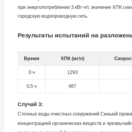
при энергопотреблении 3 кВт·ч/т, значение ХПК сн
городскую водопроводную сеть.
Результаты испытаний на разложен
Время
ХПК (мг/л)
Скорос
0 ч
1293
0,5 ч
487
Случай 3:
Сточные воды очистных сооружений Синьюй провин
концентрацией органических веществ и чрезвычайно