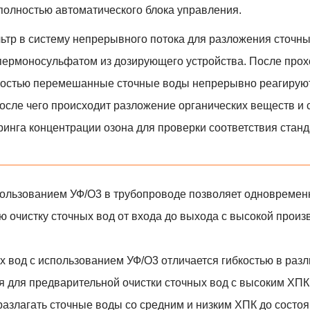
полностью автоматического блока управления.
ьтр в систему непрерывного потока для разложения сточных
и пермоносульфатом из дозирующего устройства. После про
ностью перемешанные сточные воды непрерывно реагируют
осле чего происходит разложение органических веществ и с
ринга концентрации озона для проверки соответствия станд
пользованием УФ/О3 в трубопроводе позволяет одновремен
ю очистку сточных вод от входа до выхода с высокой произ
х вод с использованием УФ/О3 отличается гибкостью в раз
я для предварительной очистки сточных вод с высоким ХПК
разлагать сточные воды со средним и низким ХПК до состоя