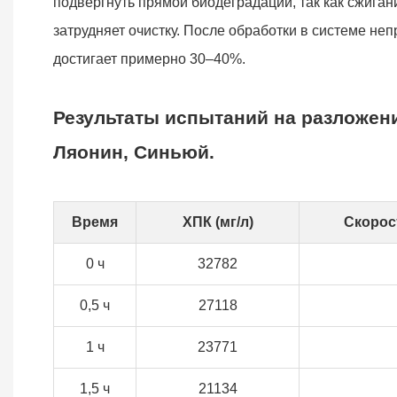
подвергнуть прямой биодеградации, так как сжиган
затрудняет очистку. После обработки в системе н
достигает примерно 30–40%.
Результаты испытаний на разложен
Ляонин, Синьюй.
Время
ХПК (мг/л)
Скорос
0 ч
32782
0,5 ч
27118
1 ч
23771
1,5 ч
21134