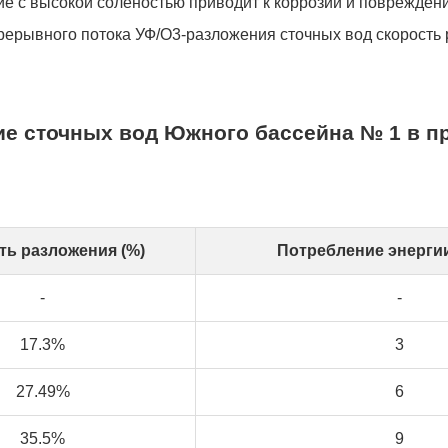
ие с высокой соленостью приводит к коррозии и повреждени
епрерывного потока УФ/О3-разложения сточных вод скорость
ие сточных вод Южного бассейна № 1 в п
ть разложения (%)
Потребление энергии 
-
-
17.3%
3
27.49%
6
35.5%
9