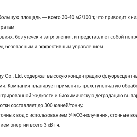
большую площадь — всего 30-40 м2/100 т, что приводит к н
тратам;
овиях, без утечек и загрязнения, и представляет собой не
ым, безопасным и эффективным управлением.
gy Co., Ltd. содержат высокую концентрацию флуоресцентн
ми. Компания планирует применить трехступенчатую обраб
нтрированной жидкости и биохимическую деградацию выпа
тки составляет до 300 юаней/тонну.
точных вод с использованием УФ/О3-излучения, сточные во
ем энергии всего 3 кВт·ч.