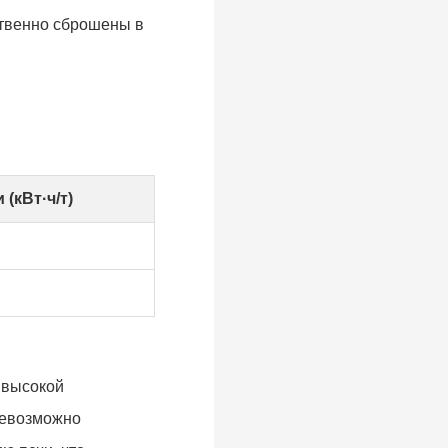
ственно сброшены в
(кВт·ч/т)
 высокой
 невозможно