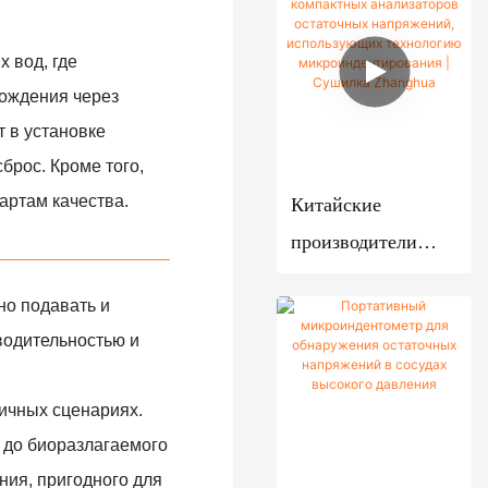
й миксер
ANFD
Резервуар
ль
вного
сушильного
Коничес
для
воздушн
действи
производства,
 вод, где
кий
хранения
ого
я
хождения через
установленные на
шнеков
потока
Тестер
 в установке
Биологи
салазках.
ый
вдавливан
Промыш
ческий
брос. Кроме того,
смесите
ия
ленная
фермент
Китайские
артам качества.
ль
распыли
ер
Система
производители
тельная
онлайн-
компактных
сушилка
мониторинг
но подавать и
анализаторов
а усилия
Вакуумн
водительностью и
остаточных
предварит
ая
напряжений,
ельной
сушилка
личных сценариях.
использующих
нагрузки
с
 до биоразлагаемого
технологию
лопатко
Улучшенно
ния, пригодного для