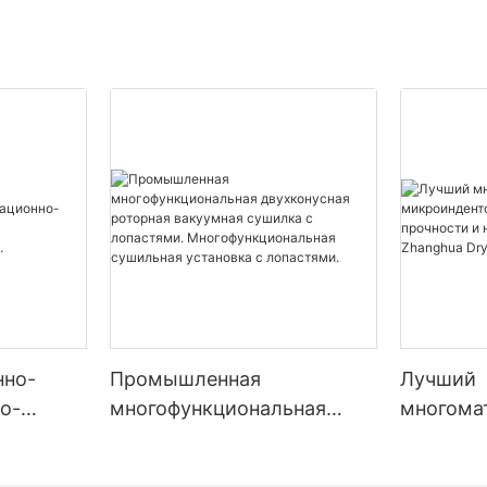
Сушилка Zhan
нно-
Промышленная
Лучший
о-
многофункциональная
многома
двухконусная роторная
микроин
водства,
вакуумная сушилка с
измерен