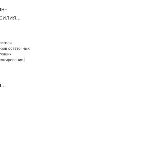
йн-
усилия
ной
и
пряжений,
х
рования |