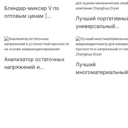
трубчатые
Блендер-миксер V по
теплообменники по
оптовым ценам |
Лучший портативны
индивидуальному заказу.
Zhanghua
универсальный
микроиндентометр 
оценки механическ
свойств от компани
Zhanghua Dryer
Анализатор остаточных
Лучший
напряжений и
многоматериальный
усталостной прочности
микроиндентометр 
на основе
измерения прочност
микроиндентирования
напряжений от ком
Zhanghua Dryer