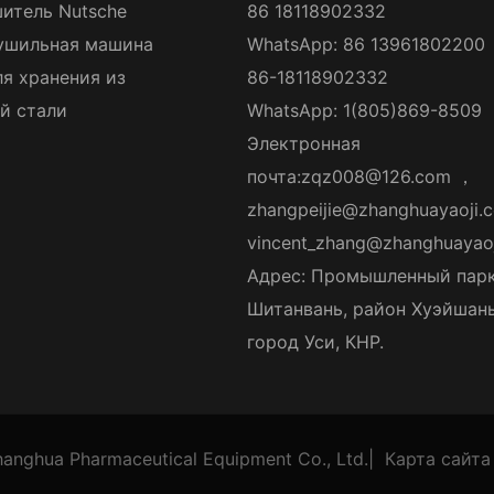
итель Nutsche
86 18118902332
ушильная машина
WhatsApp: 86 13961802200
ля хранения из
86-18118902332
й стали
WhatsApp: 1(805)869-8509
Электронная
почта:
zqz008@126.com
，
zhangpeijie@zhanghuayaoji.
vincent_zhang@zhanghuayao
Адрес: Промышленный пар
Шитанвань, район Хуэйшань
город Уси, КНР.
anghua Pharmaceutical Equipment Co., Ltd.
|
Карта сайта