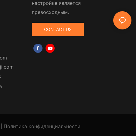
настройке является
превосходным.
CONTACT US
com
ji.com
к
,
|
Политика
конфиденциальности