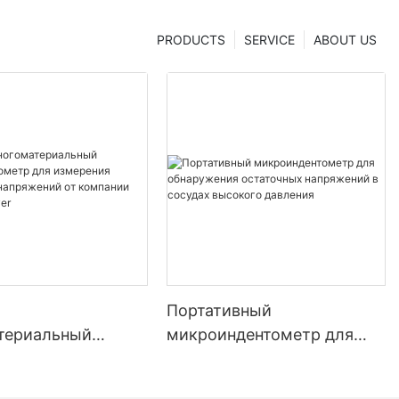
ghua
PRODUCTS
SERVICE
ABOUT US
Портативный
териальный
микроиндентометр для
дентометр для
обнаружения остаточных
ия прочности и
напряжений в сосудах