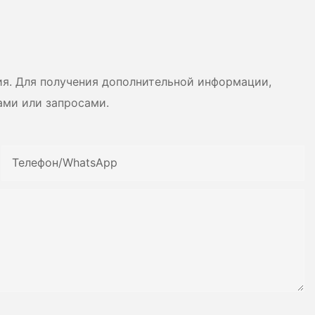
ний от компании
высокого давления
 Dryer
ия. Для получения дополнительной информации,
ами или запросами.
Телефон/WhatsApp