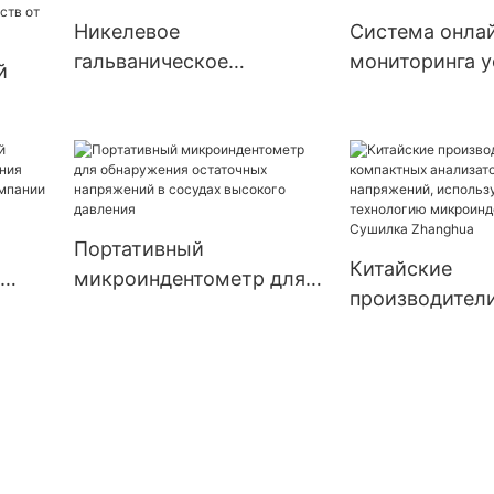
Zhanghua
Никелевое
Система онла
гальваническое
мониторинга 
й
покрытие
предваритель
нагрузки
для
их
и
Портативный
Китайские
микроиндентометр для
производител
для
обнаружения остаточных
компактных
и и
напряжений в сосудах
анализаторов
пании
высокого давления
остаточных на
использующи
технологию
микроинденти