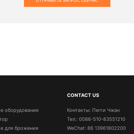
ОТПРАВИТЬ ЗАПРОС СЕЙЧАС
CONTACT US
е оборудование
Контакты: Пегги Чжан
тор
Тел.: 0086-510-83551210
е для брожения
WeChat: 86 13961802200