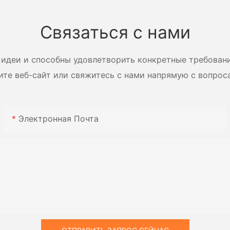
лопастями.
напряже
Многофункциональная
Zhanghua
Связаться с нами
сушильная установка с
лопастями.
идеи и способны удовлетворить конкретные требован
ите веб-сайт или свяжитесь с нами напрямую с вопрос
Электронная Почта