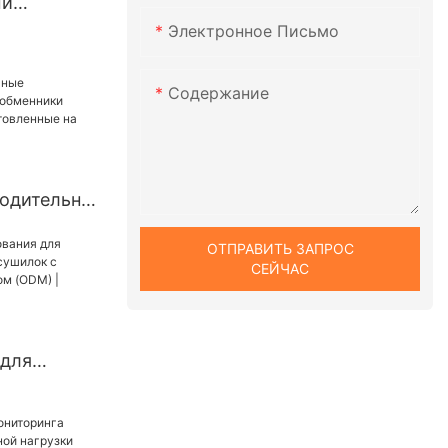
ый
й
Электронное Письмо
к из
стали с
Содержание
й
одительны
ные
ОТПРАВИТЬ ЗАПРОС
ки
СЕЙЧАС
ы,
на заказ.
 для
уумных
пастным
ODM) |