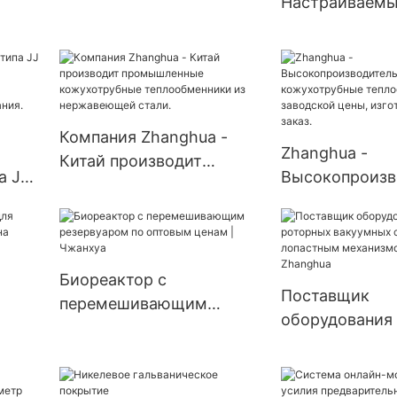
Настраиваем
мешалкой серии ANFD -
промышленны
Zhanghua
ая
теплообменни
 на
нержавеющей 
ой
кожухотрубно
конструкцией
Компания Zhanghua -
Zhanghua -
Китай производит
а JJ
Высокопроизв
промышленные
али,
е кожухотруб
кожухотрубные
каз
теплообменни
теплообменники из
кого
заводской цен
нержавеющей стали.
изготовленные 
Биореактор с
Поставщик
перемешивающим
оборудования
резервуаром по оптовым
роторных вак
одажу
ценам | Чжанхуа
сушилок с ло
механизмом (