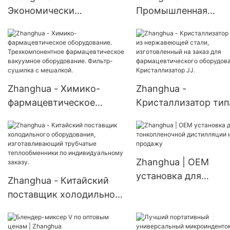
Экономически
Промышленная
эффективный
вакуумная сушильн
теплообменник с
печь, изготовленная
трубчатым
заказ в виде лотков
теплообменником и
сушилки для
водоохлаждаемым
фармацевтической
Zhanghua - Химико-
Zhanghua -
кожухотрубным
промышленности.
фармацевтическое
Кристаллизатор тип
теплообменником.
оборудование.
из нержавеющей ст
Трехкомпонентное
изготовленный на за
фармацевтическое
для фармацевтичес
вакуумное
оборудования.
Zhanghua | OEM
оборудование. Фильтр-
Кристаллизатор JJ.
установка для
Zhanghua - Китайский
сушилка с мешалкой.
тонкопленочной
поставщик холодильного
дистилляции на пр
оборудования,
изготавливающий