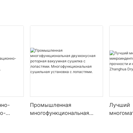
Сушилка Zhan
нно-
Промышленная
Лучший
о-
многофункциональная
многома
двухконусная роторная
микроин
водства,
вакуумная сушилка с
измерен