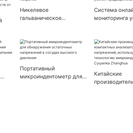
промышленности |
Производитель
Никелевое
Система онла
Zhanghua
Чжанхуа
гальваническое
мониторинга 
й
покрытие
предваритель
нагрузки
для
их
и
Портативный
Китайские
микроиндентометр для
производител
для
обнаружения остаточных
компактных
и и
напряжений в сосудах
анализаторов
пании
высокого давления
остаточных на
использующи
технологию
микроинденти