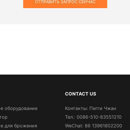
ОТПРАВИТЬ ЗАПРОС СЕЙЧАС
CONTACT US
е оборудование
Контакты: Пегги Чжан
тор
Тел.: 0086-510-83551210
е для брожения
WeChat: 86 13961802200