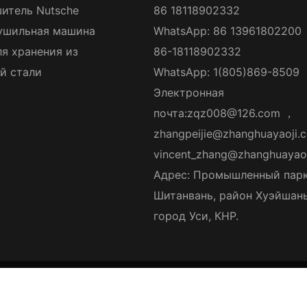
итель Nutsche
86 18118902332
ушильная машина
WhatsApp: 86 13961802200
ля хранения из
86-18118902332
й стали
WhatsApp: 1(805)869-8509
Электронная
почта:
zqz008@126.com
，
zhangpeijie@zhanghuayaoji.
vincent_zhang@zhanghuayao
Адрес: Промышленный пар
Шитанвань, район Хуэйшань
город Уси, КНР.
anghua Pharmaceutical Equipment Co., Ltd.
|
Карта сайта