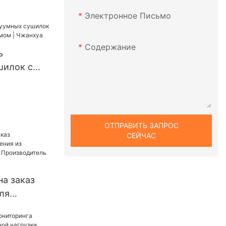
к для
Электронное Письмо
н из
стали,
Содержание
к
ь
шилок с
ханизмом
ОТПРАВИТЬ ЗАПРОС
СЕЙЧАС
на заказ
ля
стали |