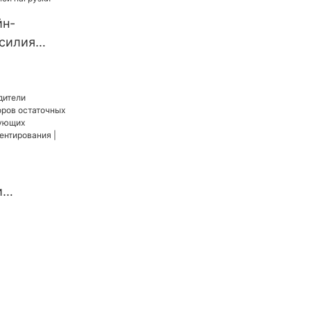
 |
йн-
усилия
ной
и
пряжений,
х
рования |