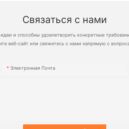
лопастями.
напряже
Многофункциональная
Zhanghua
Связаться с нами
сушильная установка с
лопастями.
идеи и способны удовлетворить конкретные требован
ите веб-сайт или свяжитесь с нами напрямую с вопрос
Электронная Почта