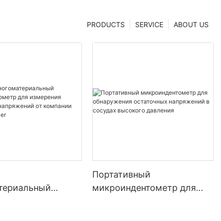
ghua
PRODUCTS
SERVICE
ABOUT US
Портативный
териальный
микроиндентометр для
дентометр для
обнаружения остаточных
ия прочности и
напряжений в сосудах