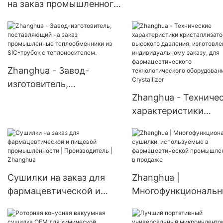
на заказ промышленного
резервуар Zhanghua
кислотостойкого
системой
реактора объемом 10000
перемешивания и
литров с мешалкой для
смесителем/
биологического
биореактором.
Zhanghua - Завод-
брожения.
изготовитель,
поставляющий на заказ
Zhanghua - Техниче
промышленные
характеристики
теплообменники из SIC-
кристаллизаторов
трубок с
высокого давления,
теплоносителем.
изготовленных по
индивидуальному за
Сушилки на заказ для
Zhanghua |
для фармацевтичес
фармацевтической и
Многофункциональ
технологического
пищевой
сушилки, использу
оборудования JJ
промышленности |
в фармацевтическо
Crystallizer