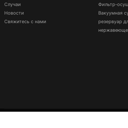
Случаи
Фильтр-осуш
Новости
Вакуумная с
Свяжитесь с нами
резервуар д
нержавеюще
Авторские права © 2026
Wuxi Zh