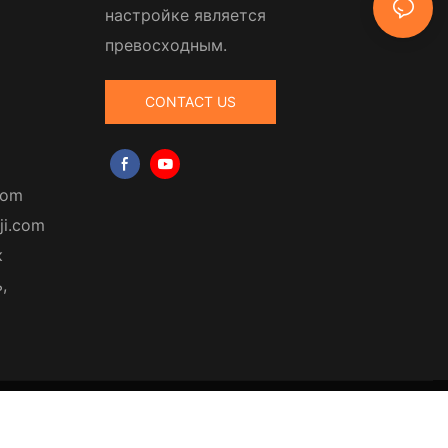
настройке является
превосходным.
CONTACT US
com
ji.com
к
,
|
Политика
конфиденциальности