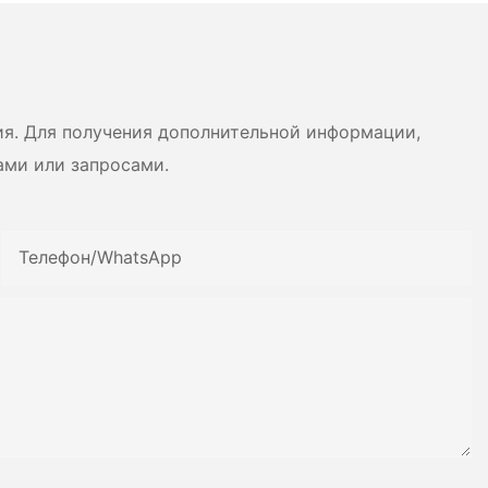
ний от компании
высокого давления
 Dryer
ия. Для получения дополнительной информации,
ами или запросами.
Телефон/WhatsApp