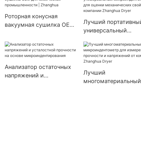
Производитель |
промышленности, в
Zhanghua
продаже
Роторная конусная
Лучший портативны
вакуумная сушилка OEM
универсальный
для химической
микроиндентометр 
промышленности |
оценки механическ
Zhanghua
свойств от компани
Zhanghua Dryer
Анализатор остаточных
Лучший
напряжений и
многоматериальный
усталостной прочности
микроиндентометр 
на основе
измерения прочност
микроиндентирования
напряжений от ком
Zhanghua Dryer