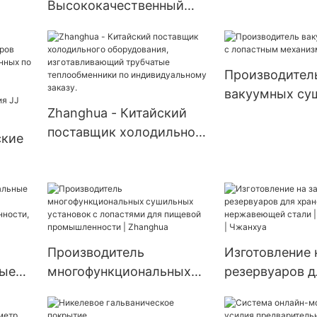
Высококачественный
 с
теплообменни
засевной резервуар,
деталей маши
реактор высокого
нержавеющей 
давления объемом 10000
теплообменни
Производител
литров с мешалкой,
конденсатора-
вакуумных су
резервуар для
испарителя
Zhanghua - Китайский
лопастным ме
биологического
поставщик холодильного
| Чжанхуа
ские
брожения.
оборудования,
изготавливающий
трубчатые
теплообменники по
индивидуальному заказу.
казу,
Производитель
Изготовление 
кого
ные
многофункциональных
резервуаров д
емые
сушильных установок с
хранения из
й
лопастями для пищевой
нержавеющей 