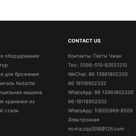
CONTACT US
е оборудование
Контакты: Пегги Чжан
тор
Тел.: 0086-510-83551210
е для брожения
WeChat: 86 13961802200
итель Nutsche
86 18118902332
ушильная машина
WhatsApp: 86 13961802200
ля хранения из
86-18118902332
й стали
WhatsApp: 1(805)869-8509
Электронная
почта:
zqz008@126.com
，