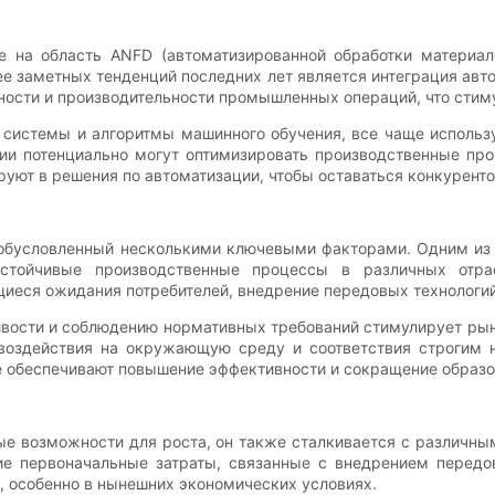
ие на область ANFD (автоматизированной обработки материал
е заметных тенденций последних лет является интеграция авто
ности и производительности промышленных операций, что стим
е системы и алгоритмы машинного обучения, все чаще исполь
гии потенциально могут оптимизировать производственные пр
руют в решения по автоматизации, чтобы оставаться конкурен
обусловленный несколькими ключевыми факторами. Одним из 
устойчивые производственные процессы в различных отра
иеся ожидания потребителей, внедрение передовых технологий
ивости и соблюдению нормативных требований стимулирует ры
воздействия на окружающую среду и соответствия строгим 
е обеспечивают повышение эффективности и сокращение образо
ые возможности для роста, он также сталкивается с различн
е первоначальные затраты, связанные с внедрением передо
, особенно в нынешних экономических условиях.