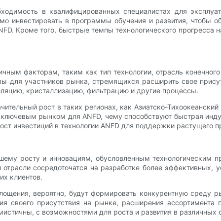
бходимость в квалифицированных специалистах для эксплуат
мо инвестировать в программы обучения и развития, чтобы 
NFD. Кроме того, быстрые темпы технологического прогресса 
ным факторам, таким как тип технологии, отрасль конечного
ы для участников рынка, стремящихся расширить свое присутс
ляцию, кристаллизацию, фильтрацию и другие процессы.
ительный рост в таких регионах, как Азиатско-Тихоокеанский 
ся ключевым рынком для ANFD, чему способствуют быстрая инду
 рост инвестиций в технологии ANFD для поддержки растущего п
шему росту и инновациям, обусловленным технологическим п
 отрасли сосредоточатся на разработке более эффективных, 
их клиентов.
оглощения, вероятно, будут формировать конкурентную среду
ния своего присутствия на рынке, расширения ассортимента 
истичны, с возможностями для роста и развития в различных о