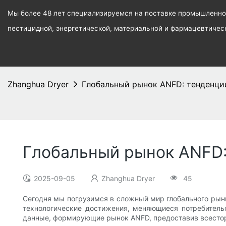
Мы более 48 лет специализируемся на поставке промышленног
пестицидной, энергетической, материальной и фармацевтиче
Zhanghua Dryer
Глобальный рынок ANFD: тенденции
Глобальный рынок ANFD:
2025-09-05
Zhanghua Dryer
45
Сегодня мы погрузимся в сложный мир глобального рынк
технологические достижения, меняющиеся потребитель
данные, формирующие рынок ANFD, предоставив всесторо