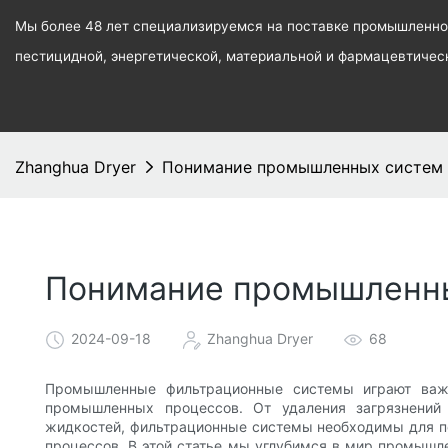
Мы более 48 лет специализируемся на поставке промышленног
пестицидной, энергетической, материальной и фармацевтиче
Zhanghua Dryer
Понимание промышленных систем
Понимание промышленны
2024-09-18
Zhanghua Dryer
68
Промышленные фильтрационные системы играют важ
промышленных процессов. От удаления загрязнений
жидкостей, фильтрационные системы необходимы для п
процессов. В этой статье мы углубимся в мир промыш