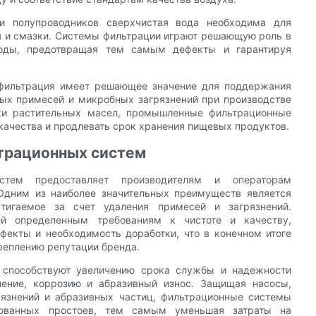
 и полупроводников сверхчистая вода необходима для
я и смазки. Системы фильтрации играют решающую роль в
воды, предотвращая тем самым дефекты и гарантируя
 фильтрация имеет решающее значение для поддержания
дых примесей и микробных загрязнений при производстве
тки растительных масел, промышленные фильтрационные
качества и продлевать срок хранения пищевых продуктов.
рационных систем
стем предоставляет производителям и операторам
Одним из наиболее значительных преимуществ является
стигаемое за счет удаления примесей и загрязнений.
тей определенным требованиям к чистоте и качеству,
екты и необходимость доработки, что в конечном итоге
реплению репутации бренда.
 способствуют увеличению срока службы и надежности
знение, коррозию и абразивный износ. Защищая насосы,
рязнений и абразивных частиц, фильтрационные системы
рованных простоев, тем самым уменьшая затраты на