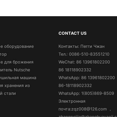
CONTACT US
е оборудование
Контакты: Пегги Чжан
тор
Тел.: 0086-510-83551210
е для брожения
WeChat: 86 13961802200
итель Nutsche
86 18118902332
ушильная машина
WhatsApp: 86 13961802200
ля хранения из
86-18118902332
й стали
WhatsApp: 1(805)869-8509
Электронная
почта:
zqz008@126.com
，
zhangpeijie@zhanghuayaoji.