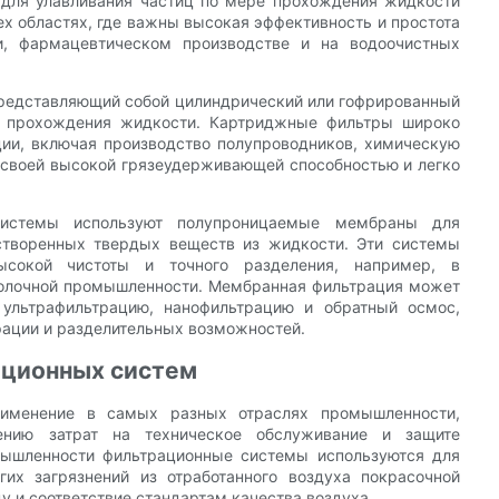
л для улавливания частиц по мере прохождения жидкости
ех областях, где важны высокая эффективность и простота
и, фармацевтическом производстве и на водоочистных
представляющий собой цилиндрический или гофрированный
е прохождения жидкости. Картриджные фильтры широко
ции, включая производство полупроводников, химическую
ы своей высокой грязеудерживающей способностью и легко
системы используют полупроницаемые мембраны для
астворенных твердых веществ из жидкости. Эти системы
ысокой чистоты и точного разделения, например, в
молочной промышленности. Мембранная фильтрация может
 ультрафильтрацию, нанофильтрацию и обратный осмос,
рации и разделительных возможностей.
ционных систем
именение в самых разных отраслях промышленности,
ению затрат на техническое обслуживание и защите
ышленности фильтрационные системы используются для
гих загрязнений из отработанного воздуха покрасочной
у и соответствие стандартам качества воздуха.