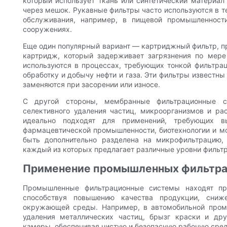
который использует ткань или синтетический материа
через мешок. Рукавные фильтры часто используются в т
обслуживания, например, в пищевой промышленност
сооружениях.
Еще один популярный вариант — картриджный фильтр, 
картридж, который задерживает загрязнения по мер
используются в процессах, требующих тонкой фильтра
обработку и добычу нефти и газа. Эти фильтры известн
заменяются при засорении или износе.
С другой стороны, мембранные фильтрационные 
селективного удаления частиц, микроорганизмов и р
идеально подходят для применений, требующих в
фармацевтической промышленности, биотехнологии и 
быть дополнительно разделена на микрофильтрацию,
каждый из которых предлагает различные уровни фильт
Применение промышленных фильтра
Промышленные фильтрационные системы находят пр
способствуя повышению качества продукции, сниж
окружающей среды. Например, в автомобильной пром
удаления металлических частиц, брызг краски и дру
камеры, обеспечивая чистую и безопасную рабочую сред