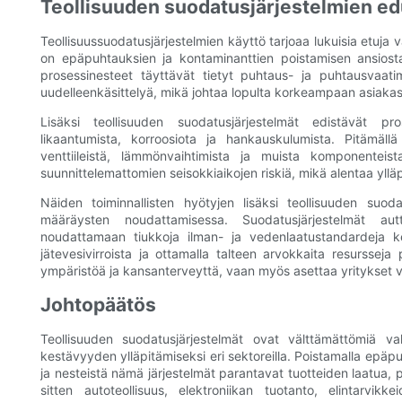
Teollisuuden suodatusjärjestelmien ed
Teollisuussuodatusjärjestelmien käyttö tarjoaa lukuisia etuja va
on epäpuhtauksien ja kontaminanttien poistamisen ansiosta
prosessinesteet täyttävät tietyt puhtaus- ja puhtausvaati
uudelleenkäsittelyä, mikä johtaa lopulta korkeampaan asiaka
Lisäksi teollisuuden suodatusjärjestelmät edistävät pros
likaantumista, korroosiota ja hankauskulumista. Pitämä
venttiileistä, lämmönvaihtimista ja muista komponenteis
suunnittelemattomien seisokkiaikojen riskiä, ​​mikä alentaa yll
Näiden toiminnallisten hyötyjen lisäksi teollisuuden suoda
määräysten noudattamisessa. Suodatusjärjestelmät autt
noudattamaan tiukkoja ilman- ja vedenlaatustandardeja ker
jätevesivirroista ja ottamalla talteen arvokkaita resursseja
ympäristöä ja kansanterveyttä, vaan myös asettaa yritykset vas
Johtopäätös
Teollisuuden suodatusjärjestelmät ovat välttämättömiä va
kestävyyden ylläpitämiseksi eri sektoreilla. Poistamalla epäpuh
ja nesteistä nämä järjestelmät parantavat tuotteiden laatua, 
sitten autoteollisuus, elektroniikan tuotanto, elintarvikke