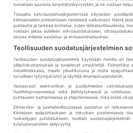
tunnetaan suuresta lianpidätyskyvystään, ja ne voidaan helpos
Toisaalta kalvosuodatusjärjestelmissä käytetään puoliläpä
kiintoaineiden poistamiseen nesteestä valikoivasti. Nämä järjes
puhtautta ja tarkkaa erottelua, kuten lääketeollisuudessa, bi
voidaan jakaa edelleen mikrosuodatukseen, ultrasuodatuks
tarjoaa erilaisia ​​suodatus- ja erotusominaisuuksia.
Teollisuuden suodatusjärjestelmien so
Teollisuuden suodatusjärjestelmiä käytetään monilla eri teol
ylläpitokustannuksia ja suojelevat ympäristöä. Esimerkiksi
metallihiukkasia, maalin ylisuihkutusta ja muita epäpuhta
turvallisen työympäristön ja täyttää ilmanlaatustandardit.
Vastaavasti elektroniikan ja puolijohteiden valmistuks
huuhteluprosesseissa sekä jäähdytyksessä ja voitelussa.
puhtauden tuottamisessa ja ylläpitämisessä, mikä estää vikoj
Elintarvike- ja juomateollisuudessa suodatus on ratkaisevan
Kiinteiden epäpuhtauksien ja mikrobien poistamisesta ol
ruokaöljyjen puhdistukseen, teolliset suodatusjärjestelmä
kulutustavaroiden säilyvyyttä.