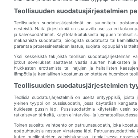
Teollisuuden suodatusjärjestelmien pe
Teollisuuden suodatusjärjestelmät on suunniteltu poistam
nesteistä. Näitä järjestelmiä on saatavilla useissa eri koko
ja kalvosuodattimet. Käyttötarkoituksesta riippuen teolliset su
mekaanista suodatusta, biologista suodatusta tai kemiallista
parantaa prosessinesteiden laatua, suojata loppupään laitte
Yksi keskeisistä tekijöistä teollisen suodatusjärjestelmän 
jotkut sovellukset saattavat vaatia suurten hiukkasten ja
hiukkasten erottamista tai hajujen ja haitallisten kaasuje
lämpötila ja kemiallinen koostumus on otettava huomioon teolli
Teollisuuden suodatusjärjestelmien tyy
Teollisia suodatusjärjestelmiä on useita erityyppisiä, joista j
yleinen tyyppi on pussisuodatin, jossa käytetään kangasta 
kulkiessa pussin läpi. Pussisuodattimia käytetään usein s
ratkaisevan tärkeitä, kuten elintarvike- ja juomateollisuudessa
Toinen suosittu vaihtoehto on patruunasuodatin, joka koostuu 
epäpuhtauksia nesteen virratessa läpi. Patruunasuodattimia k
kuten puolijohteiden valmistuksessa, kemiallisessa proses