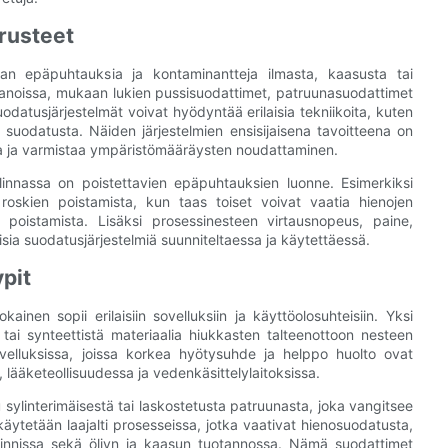
rusteet
aan epäpuhtauksia ja kontaminantteja ilmasta, kaasusta tai
onpanoissa, mukaan lukien pussisuodattimet, patruunasuodattimet
odatusjärjestelmät voivat hyödyntää erilaisia ​​tekniikoita, kuten
 suodatusta. Näiden järjestelmien ensisijaisena tavoitteena on
ita ja varmistaa ympäristömääräysten noudattaminen.
valinnassa on poistettavien epäpuhtauksien luonne. Esimerkiksi
 roskien poistamista, kun taas toiset voivat vaatia hienojen
n poistamista. Lisäksi prosessinesteen virtausnopeus, paine,
sia suodatusjärjestelmiä suunniteltaessa ja käytettäessä.
pit
okainen sopii erilaisiin sovelluksiin ja käyttöolosuhteisiin. Yksi
tai synteettistä materiaalia hiukkasten talteenottoon nesteen
ovelluksissa, joissa korkea hyötysuhde ja helppo huolto ovat
, lääketeollisuudessa ja vedenkäsittelylaitoksissa.
sylinterimäisestä tai laskostetusta patruunasta, joka vangitsee
äytetään laajalti prosesseissa, jotka vaativat hienosuodatusta,
soinnissa sekä öljyn ja kaasun tuotannossa. Nämä suodattimet