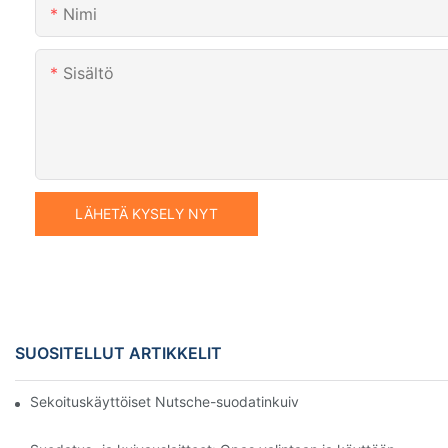
Nimi
Sisältö
LÄHETÄ KYSELY NYT
SUOSITELLUT ARTIKKELIT
Sekoituskäyttöiset Nutsche-suodatinkuivaimet vs. muut kuivaus