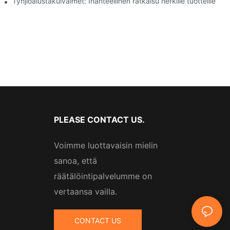
ollisuudessa
Tyhjiöalustakuivaimet: Ihanteellinen ratkaisu herkille tuotteille
PLEASE CONTACT US.
Voimme luottavaisin mielin
sanoa, että
räätälöintipalvelumme on
vertaansa vailla.
CONTACT US