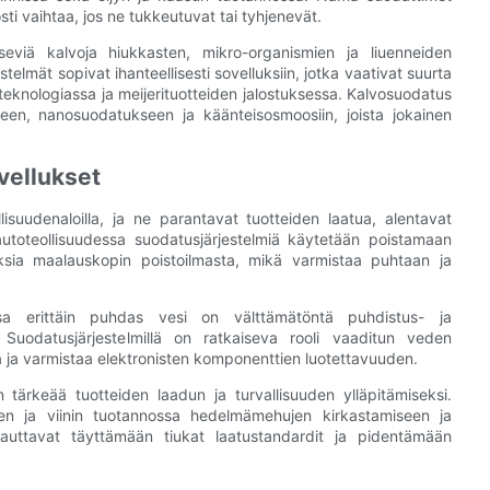
ti vaihtaa, jos ne tukkeutuvat tai tyhjenevät.
iseviä kalvoja hiukkasten, mikro-organismien ja liuenneiden
telmät sopivat ihanteellisesti sovelluksiin, jotka vaativat suurta
oteknologiassa ja meijerituotteiden jalostuksessa. Kalvosuodatus
een, nanosuodatukseen ja käänteisosmoosiin, joista jokainen
vellukset
lisuudenaloilla, ja ne parantavat tuotteiden laatua, alentavat
 autoteollisuudessa suodatusjärjestelmiä käytetään poistamaan
uksia maalauskopin poistoilmasta, mikä varmistaa puhtaan ja
essa erittäin puhdas vesi on välttämätöntä puhdistus- ja
 Suodatusjärjestelmillä on ratkaiseva rooli vaaditun veden
a ja varmistaa elektronisten komponenttien luotettavuuden.
 tärkeää tuotteiden laadun ja turvallisuuden ylläpitämiseksi.
uen ja viinin tuotannossa hedelmämehujen kirkastamiseen ja
t auttavat täyttämään tiukat laatustandardit ja pidentämään