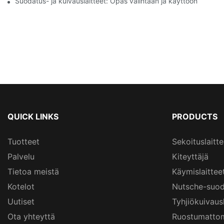
Suodatus- ja kuivauslaitteet: Opas valintaan ja käyttöön
QUICK LINKS
PRODUCTS
Tuotteet
Sekoituslaitte
Palvelu
Kiteyttäjä
Tietoa meistä
Käymislaittee
Kotelot
Nutsche-suod
Uutiset
Tyhjiökuivau
Ota yhteyttä
Ruostumattom