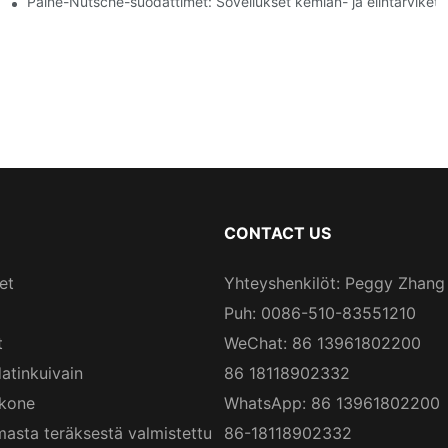
Paine-Nutsche-suodattimet: Sovellukset kemian- ja elintarvikete
CONTACT US
et
Yhteyshenkilöt: Peggy Zhang
Puh: 0086-510-83551210
t
WeChat: 86 13961802200
atinkuivain
86 18118902332
skone
WhatsApp: 86 13961802200
asta teräksestä valmistettu
86-18118902332