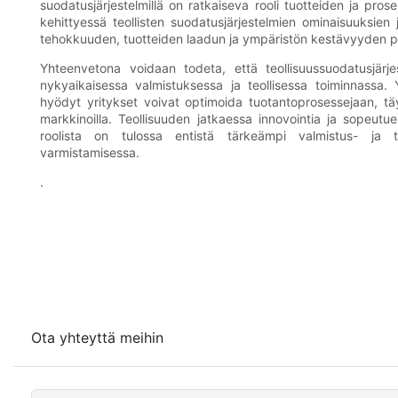
suodatusjärjestelmillä on ratkaiseva rooli tuotteiden ja pro
kehittyessä teollisten suodatusjärjestelmien ominaisuuksien
tehokkuuden, tuotteiden laadun ja ympäristön kestävyyden p
Yhteenvetona voidaan todeta, että teollisuussuodatusjärjest
nykyaikaisessa valmistuksessa ja teollisessa toiminnassa. 
hyödyt yritykset voivat optimoida tuotantoprosessejaan, tä
markkinoilla. Teollisuuden jatkaessa innovointia ja sopeutue
roolista on tulossa entistä tärkeämpi valmistus- ja 
varmistamisessa.
.
Ota yhteyttä meihin