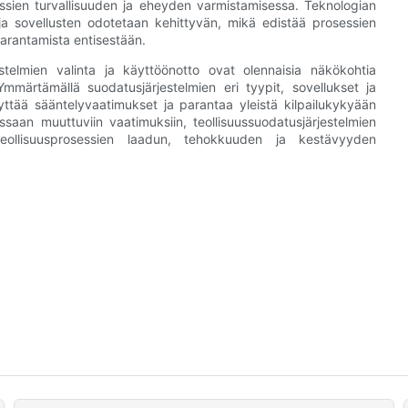
sessien turvallisuuden ja eheyden varmistamisessa. Teknologian
 ja sovellusten odotetaan kehittyvän, mikä edistää prosessien
arantamista entisestään.
elmien valinta ja käyttöönotto ovat olennaisia ​​​​näkökohtia
Ymmärtämällä suodatusjärjestelmien eri tyypit, sovellukset ja
yttää sääntelyvaatimukset ja parantaa yleistä kilpailukykyään
ssaan muuttuviin vaatimuksiin, teollisuussuodatusjärjestelmien
teollisuusprosessien laadun, tehokkuuden ja kestävyyden