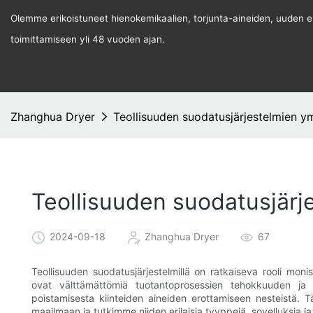
Olemme erikoistuneet hienokemikaalien, torjunta-aineiden, uuden ene
toimittamiseen yli 48 vuoden ajan.
Zhanghua Dryer
Teollisuuden suodatusjärjestelmien 
Teollisuuden suodatusjär
2024-09-18
Zhanghua Dryer
67
Teollisuuden suodatusjärjestelmillä on ratkaiseva rooli monis
ovat välttämättömiä tuotantoprosessien tehokkuuden ja 
poistamisesta kiinteiden aineiden erottamiseen nesteistä. T
maailmaan ja tutkimme niiden erilaisia ​​tyyppejä, sovelluksia ja