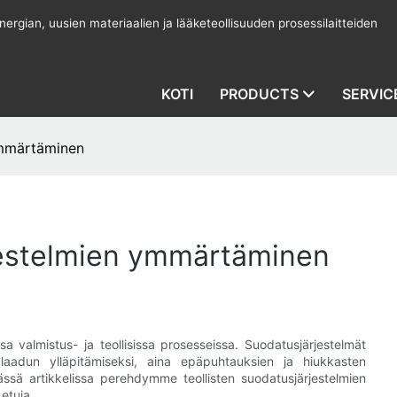
rgian, uusien materiaalien ja lääketeollisuuden prosessilaitteiden
KOTI
PRODUCTS
SERVIC
ymmärtäminen
jestelmien ymmärtäminen
sa valmistus- ja teollisissa prosesseissa. Suodatusjärjestelmät
laadun ylläpitämiseksi, aina epäpuhtauksien ja hiukkasten
ässä artikkelissa perehdymme teollisten suodatusjärjestelmien
 etuja.