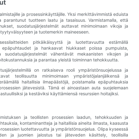
ut
lmistajille ja prosessinkäyttäjille. Yksi merkittävimmistä eduista
 parantunut tuotteen laatu ja tasaisuus. Varmistamalla, että
mukset, suodatusjärjestelmät auttavat minimoimaan vikoja ja
styytyväisyyteen ja tuotemerkin maineeseen.
essilaitteiden pitkäikäisyyttä ja luotettavuutta estämällä
llä epäpuhtaudet ja hankaavat hiukkaset poissa pumpuista,
ta suodatusjärjestelmät vähentävät mekaanisten vikojen ja
äpitokustannuksia ja parantaa yleistä toiminnan tehokkuutta.
tusjärjestelmillä on ratkaiseva rooli ympäristönsuojelussa ja
avat teollisuutta minimoimaan ympäristöjalanjälkensä ja
äämällä haitallisia ilmapäästöjä, poistamalla epäpuhtauksia
 prosessien jätevesistä. Tämä ei ainoastaan ​​auta suojelemaan
tuullisiksi ja kestäviksi käyttämiensä resurssien hoitajiksi.
lmistuksen ja teollisten prosessien laadun, tehokkuuden ja
tauksia, kontaminantteja ja haitallisia aineita ilmasta, kaasusta
prosessien luotettavuutta ja ympäristönsuojelua. Olipa kyseessä
iden ja juomien jalostus tai jäteveden käsittely, teollisilla