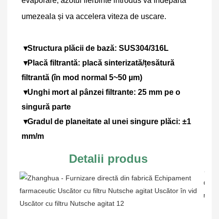
evaporare; azotul fierbinte introdus va îndepărta 
umezeala și va accelera viteza de uscare.
▾Structura plăcii de bază: SUS304/316L
 ▾Placă filtrantă: placă sinterizată/țesătură 
filtrantă (în mod normal 5~50 µm)
 ▾Unghi mort al pânzei filtrante: 25 mm pe o 
singură parte
 ▾Gradul de planeitate al unei singure plăci: ±1 
mm/m
Detalii produs