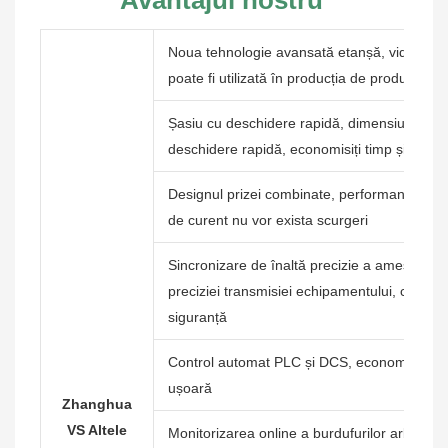
Avantajul nostru
Noua tehnologie avansată etanșă, vid
≤ 50
poate fi utilizată în producția de produse de 
Șasiu cu deschidere rapidă, dimensiunea 
deschidere rapidă, economisiți timp și forță
Designul prizei combinate, performanță de eta
de curent nu vor exista scurgeri
Sincronizare de înaltă precizie a amestecării, 
preciziei transmisiei echipamentului, creșterea
siguranță
Control automat PLC și DCS, economisiți timp
ușoară
Zhanghua
VS Altele
Monitorizarea online a burdufurilor arborelui