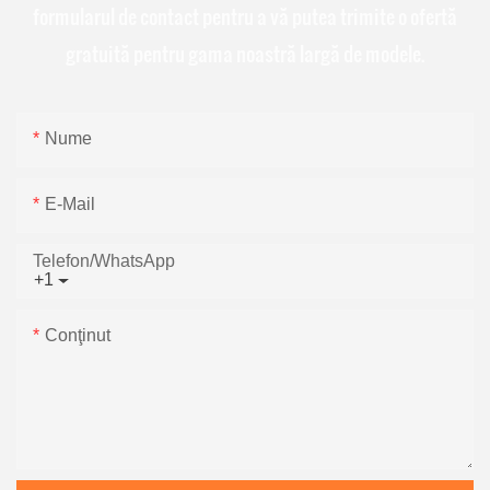
formularul de contact pentru a vă putea trimite o ofertă
gratuită pentru gama noastră largă de modele.
Nume
E-Mail
Telefon/WhatsApp
+1
Conţinut