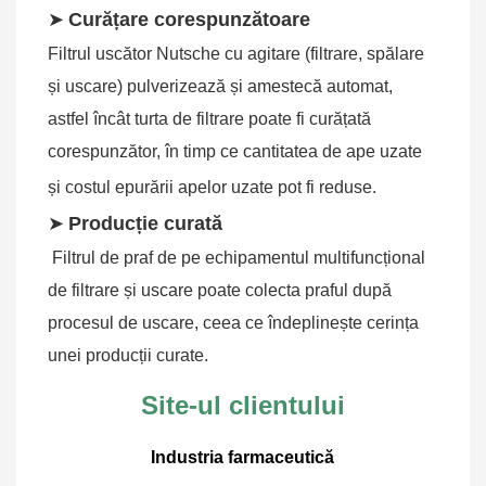
➤
Curățare corespunzătoare
Filtrul uscător Nutsche cu agitare (filtrare, spălare 
și uscare) pulverizează și amestecă automat, 
astfel încât turta de filtrare poate fi curățată 
corespunzător, în timp ce cantitatea de ape uzate 
și costul epurării apelor uzate pot fi reduse.
➤
Producție curată
Filtrul de praf de pe echipamentul multifuncțional 
de filtrare și uscare poate colecta praful după 
procesul de uscare, ceea ce îndeplinește cerința 
unei producții curate.
Site-ul clientului
Industria farmaceutică