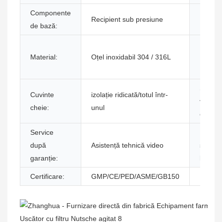
Componente
Recipient sub presiune
Nume p
de bază:
Material:
Oțel inoxidabil 304 / 316L
Funcţie
Servici
Cuvinte
izolație ridicată/totul într-
vânzar
cheie:
unul
oferite:
Service
Locați
după
Asistență tehnică video
servici
garanție:
local:
Certificare:
GMP/CE/PED/ASME/GB150