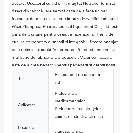
uscare. Uscătorul cu vid și filtru agitat Nutsche, furnizat
direct din fabrică, are semnificația de a face un salt
înainte și de a insufla un nou impuls dezvoltării industriei.
Wuxi Zhanghua Pharmaceutical Equipment Co., Ltd. este
plină de pasiune pentru ceea ce face acum. Hrăniți de
cultura corporativă a unității și integrității, fiecare angajat
este optimist și caută în permanență metode mai noi și
mai bune de fabricare a produselor. Viziunea noastră
este de a crea beneficii pentru partenerii și clienții noștri.
Echipament de uscare în
Capaci
Tip:
vid
uscare 
Prelucrarea
medicamentelor,
Aplicație:
Stare:
Prelucrarea substanțelor
chimice, Industria chimică
Locul de
Jiangsu, China
Numele