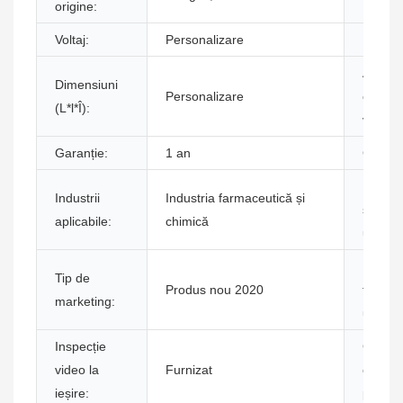
origine:
Voltaj:
Personalizare
Putere
Argum
Dimensiuni
Personalizare
cheie 
(L*l*Î):
vânzar
Garanție:
1 an
Greutat
Locați
Industrii
Industria farmaceutică și
showr
aplicabile:
chimică
ului:
Raport
Tip de
Produs nou 2020
testare
marketing:
utilajel
Inspecție
Garanț
video la
Furnizat
compon
ieșire:
princip