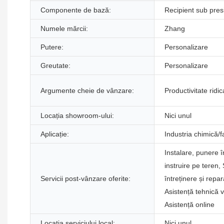
Componente de bază:
Recipient sub pres
Numele mărcii:
Zhang
Putere:
Personalizare
Greutate:
Personalizare
Argumente cheie de vânzare:
Productivitate ridic
Locația showroom-ului:
Nici unul
Aplicație:
Industria chimică/
Instalare, punere î
instruire pe teren, 
Servicii post-vânzare oferite:
întreținere și repar
Asistență tehnică v
Asistență online
Locația serviciului local:
Nici unul