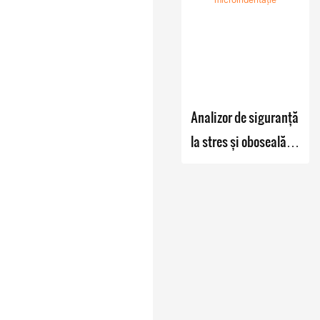
rezistenței și a
stresului - Zhanghua
Dryer
Analizor de siguranță
la stres și oboseală
reziduală bazat pe
microindentație