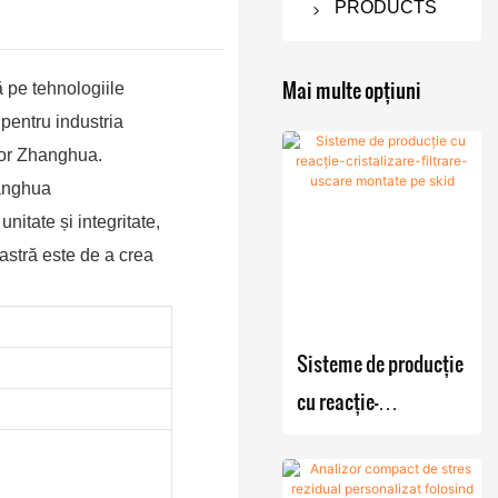
PRODUCTS
Uscător cu
filtru
Mai multe opțiuni
pe tehnologiile
Nutsche
 pentru industria
elor Zhanghua.
Filtru
Mașină de
hanghua
Nutsche
uscare în
itate și integritate,
agitat
vid
astră este de a crea
Uscător
Uscător
Echipament
cu filtru
rotativ cu
e de
Nutsche
vid cu
fermentare
Sisteme de producție
agitat /
con
Reactor
Mixer de
cu reacție-
Uscător
dublu
cu cazan
pulbere
cristalizare-filtrare-
ANFD
Uscător
de
Blender
uscare montate pe
cu flux
reacție /
Mixer tip
Cristalizator