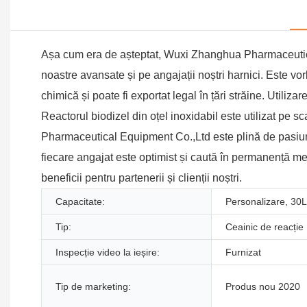
Așa cum era de așteptat, Wuxi Zhanghua Pharmaceutic
noastre avansate și pe angajații noștri harnici. Este vor
chimică și poate fi exportat legal în țări străine. Utili
Reactorul biodizel din oțel inoxidabil este utilizat pe
Pharmaceutical Equipment Co.,Ltd este plină de pasiune 
fiecare angajat este optimist și caută în permanență m
beneficii pentru partenerii și clienții noștri.
Capacitate:
Personalizare, 30
Tip:
Ceainic de reacție
Inspecție video la ieșire:
Furnizat
Tip de marketing:
Produs nou 2020