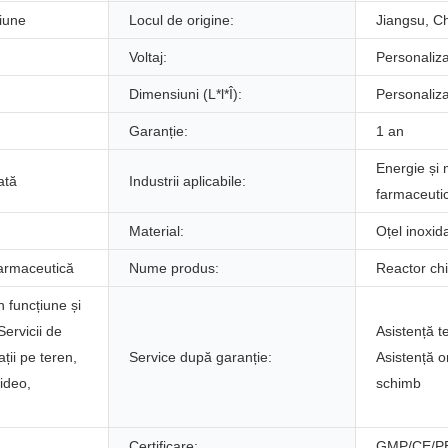
iune
Locul de origine:
Jiangsu, C
Voltaj:
Personaliz
Dimensiuni (L*l*Î):
Personaliz
Garanție:
1 an
Energie și 
ată
Industrii aplicabile:
farmaceuti
Material:
Oțel inoxid
farmaceutică
Nume produs:
Reactor ch
n funcțiune și
Servicii de
Asistență t
ații pe teren,
Service după garanție:
Asistență o
ideo,
schimb
Certificare:
GMP/CE/P