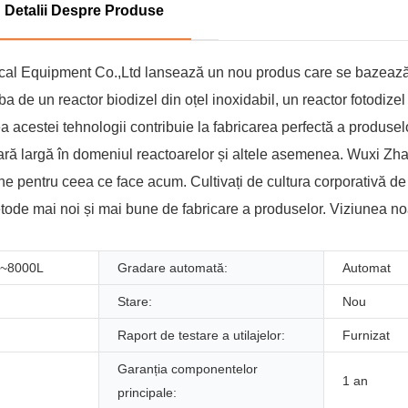
Detalii Despre Produse
al Equipment Co.,Ltd lansează un nou produs care se bazează 
ba de un reactor biodizel din oțel inoxidabil, un reactor fotodizel
zarea acestei tehnologii contribuie la fabricarea perfectă a produs
 scară largă în domeniul reactoarelor și altele asemenea. Wuxi Z
pentru ceea ce face acum. Cultivați de cultura corporativă de un
etode mai noi și mai bune de fabricare a produselor. Viziunea no
L~8000L
Gradare automată:
Automat
Stare:
Nou
Raport de testare a utilajelor:
Furnizat
Garanția componentelor
1 an
principale: