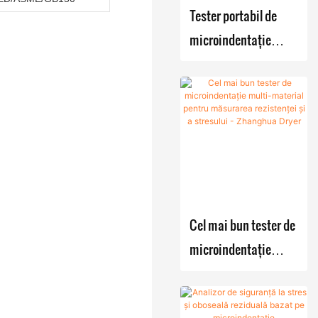
Tester portabil de
Sisteme de
uscare
producție cu
microindentație
multifunc
reacție-
țională
pentru detectarea
cristalizare-
cu lame
tensiunii reziduale în
filtrare-
recipiente sub
Sistem
uscare
cu aer
presiune
montate pe
cald
skid
Evaporat
or cu film
Cel mai bun tester de
microindentație
multi-material pentru
măsurarea