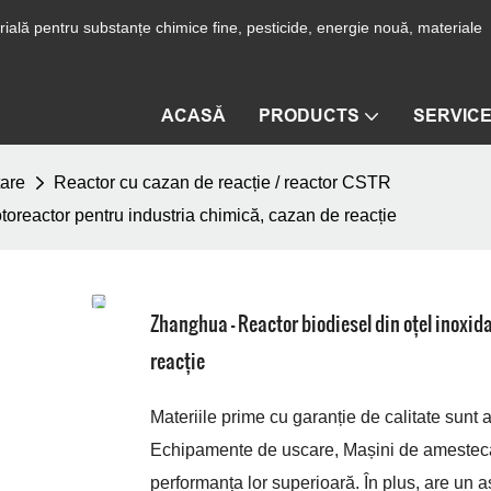
ială pentru substanțe chimice fine, pesticide, energie nouă, materiale
ACASĂ
PRODUCTS
SERVIC
are
Reactor cu cazan de reacție / reactor CSTR
otoreactor pentru industria chimică, cazan de reacție
Zhanghua - Reactor biodiesel din oțel inoxid
reacție
Materiile prime cu garanție de calitate sunt
Echipamente de uscare, Mașini de amestecat, 
performanța lor superioară. În plus, are un as