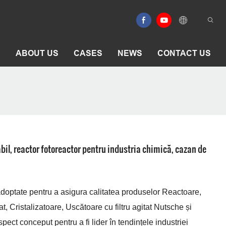
E
ABOUT US
CASES
NEWS
CONTACT US
abil, reactor fotoreactor pentru industria chimică, cazan de
 adoptate pentru a asigura calitatea produselor Reactoare,
Cristalizatoare, Uscătoare cu filtru agitat Nutsche și
pect conceput pentru a fi lider în tendințele industriei