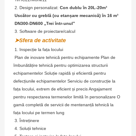
 2. Design personalizat: 
Con dublu în 20L-20m³
 Uscător cu greblă (cu etanșare mecanică) în 16 m³
 DN300-DN600 „Trei într-unul”
 3. Software de proiectare/calcul
➤Sfera de activitate
 1. Inspecție la fața locului
Plan de inovare tehnică pentru echipamente Plan de 
îmbunătățire tehnică pentru optimizarea structurii 
echipamentelor Soluție rapidă și eficientă pentru 
defecțiunile echipamentelor Serviciu de construcție la 
fața locului, extrem de eficient și precis Angajament 
pentru respectarea termenelor limită în personalizare O 
gamă completă de servicii de mentenanță tehnică la 
fața locului pe termen lung
 3. Întreținere
 4. Soluții tehnice