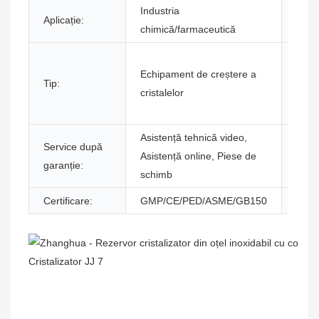
Industria
Cuvi
Aplicație:
chimică/farmaceutică
cheie
Servi
Echipament de creștere a
Tip:
vânz
cristalelor
oferi
Asistență tehnică video,
Loca
Service după
Asistență online, Piese de
servi
garanție:
schimb
local
Certificare:
GMP/CE/PED/ASME/GB150
Greu