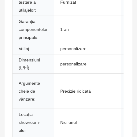
testare a
Furnizat
mark
utilajelor:
Garanția
Com
componentelor
1 an
de b
principale:
Voltaj:
personalizare
Pute
Dimensiuni
personalizare
Gara
(L*l*Î):
Argumente
Indus
cheie de
Precizie ridicată
aplic
vânzare:
Locația
showroom-
Nici unul
Funcţ
ului: