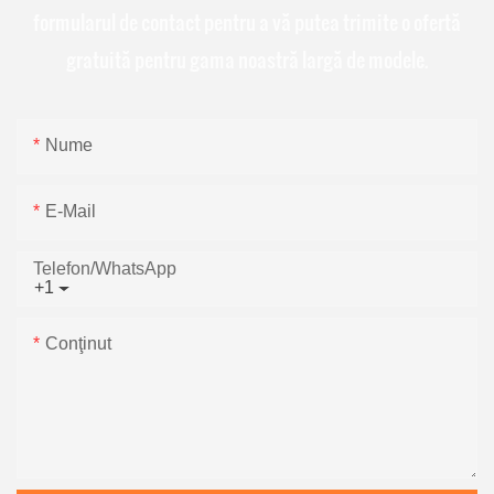
formularul de contact pentru a vă putea trimite o ofertă
gratuită pentru gama noastră largă de modele.
Nume
E-Mail
Telefon/WhatsApp
+1
Conţinut