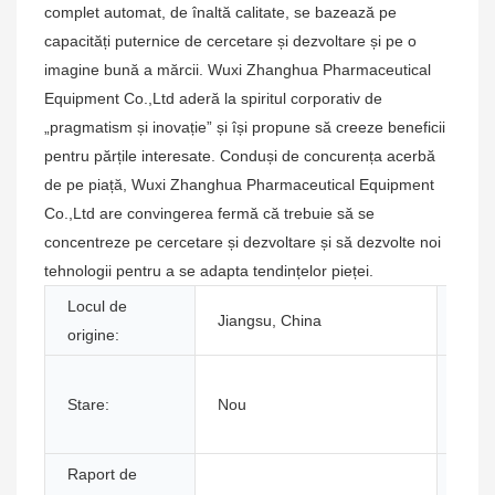
complet automat, de înaltă calitate, se bazează pe
capacități puternice de cercetare și dezvoltare și pe o
imagine bună a mărcii. Wuxi Zhanghua Pharmaceutical
Equipment Co.,Ltd aderă la spiritul corporativ de
„pragmatism și inovație” și își propune să creeze beneficii
pentru părțile interesate. Conduși de concurența acerbă
de pe piață, Wuxi Zhanghua Pharmaceutical Equipment
Co.,Ltd are convingerea fermă că trebuie să se
concentreze pe cercetare și dezvoltare și să dezvolte noi
tehnologii pentru a se adapta tendințelor pieței.
Locul de
Num
Jiangsu, China
origine:
mărci
Inspe
Stare:
Nou
video
ieșir
Raport de
Tip 