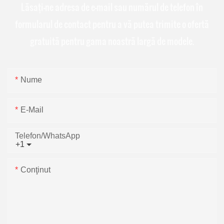
Lăsați-ne adresa de e-mail sau numărul de telefon în
formularul de contact pentru a vă putea trimite o ofertă
gratuită pentru gama noastră largă de modele.
Nume
E-Mail
Telefon/WhatsApp
+1
Conţinut