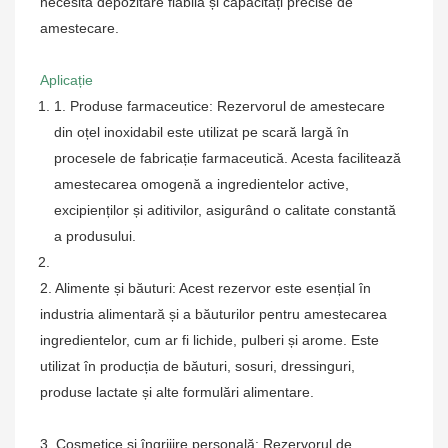
necesită depozitare fiabilă și capacități precise de
amestecare.
Aplicație
1. Produse farmaceutice: Rezervorul de amestecare
din oțel inoxidabil este utilizat pe scară largă în
procesele de fabricație farmaceutică. Acesta facilitează
amestecarea omogenă a ingredientelor active,
excipienților și aditivilor, asigurând o calitate constantă
a produsului.
2. Alimente și băuturi: Acest rezervor este esențial în
industria alimentară și a băuturilor pentru amestecarea
ingredientelor, cum ar fi lichide, pulberi și arome. Este
utilizat în producția de băuturi, sosuri, dressinguri,
produse lactate și alte formulări alimentare.
3. Cosmetice și îngrijire personală: Rezervorul de