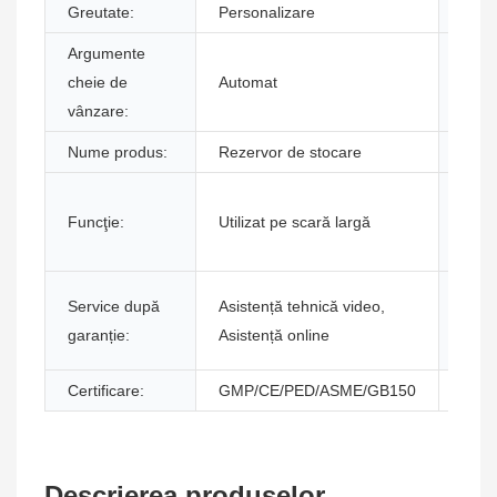
Greutate:
Personalizare
Gara
Argumente
Loca
cheie de
Automat
show
vânzare:
ului:
Nume produs:
Rezervor de stocare
Mater
Servi
Funcţie:
Utilizat pe scară largă
vânz
oferi
Loca
Service după
Asistență tehnică video,
servi
garanție:
Asistență online
local
Certificare:
GMP/CE/PED/ASME/GB150
Descrierea produselor