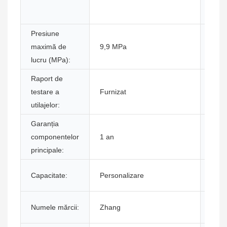
Presiune
Inspe
maximă de
9,9 MPa
video
lucru (MPa):
ieșir
Raport de
Tip 
testare a
Furnizat
mark
utilajelor:
Garanția
Com
componentelor
1 an
de b
principale:
Locu
Capacitate:
Personalizare
origi
Dime
Numele mărcii:
Zhang
(L*l*Î