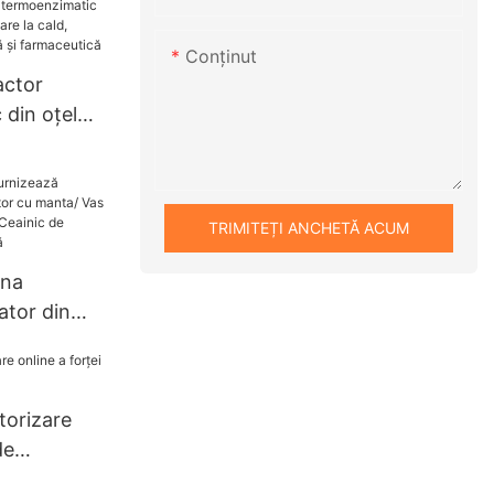
 energie și
e cu
Conţinut
actor
din oțel
are la cald,
a chimică și
TRIMITEȚI ANCHETĂ ACUM
ina
ator din
cu manta/
de laborator
ție din
torizare
de