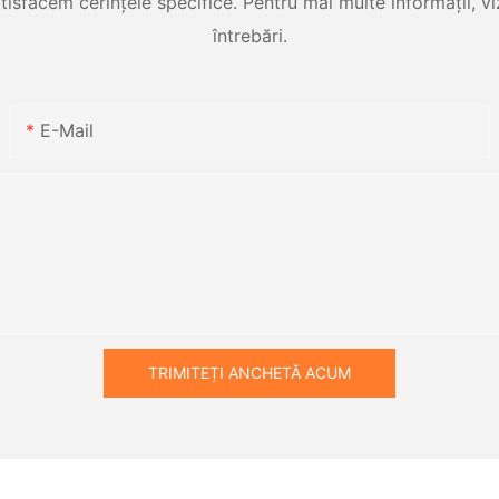
tisfacem cerințele specifice. Pentru mai multe informații, viz
întrebări.
E-Mail
TRIMITEȚI ANCHETĂ ACUM