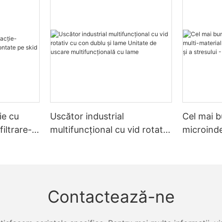
ie cu
Uscător industrial
Cel mai b
filtrare-
multifuncțional cu vid rotativ
microinde
skid
cu con dublu și lame Unitate
material
de uscare multifuncțională
rezistențe
cu lame
Zhanghua
Contactează-ne