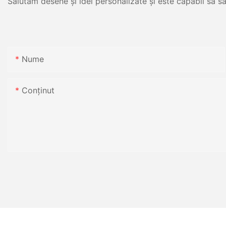
Salutăm desene și idei personalizate și este capabil să sa
Nume
Conţinut