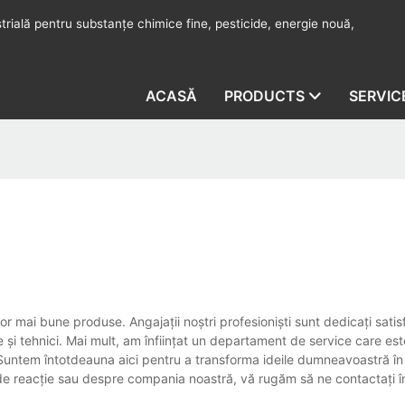
rială pentru substanțe chimice fine, pesticide, energie nouă,
ACASĂ
PRODUCTS
SERVIC
lor mai bune produse. Angajații noștri profesioniști sunt dedicați satisf
 și tehnici. Mai mult, am înființat un departament de service care es
te. Suntem întotdeauna aici pentru a transforma ideile dumneavoastră în r
 de reacție sau despre compania noastră, vă rugăm să ne contactați î