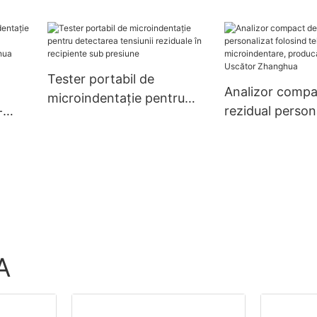
ru
 a
ce -
Tester portabil de
Analizor compa
microindentație pentru
-
rezidual person
detectarea tensiunii
rarea
folosind tehnol
reziduale în recipiente sub
ui -
microindentare
presiune
producători din
Uscător Zhang
A