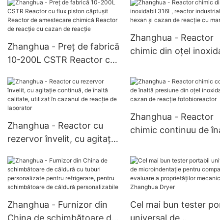
de înaltă presiune pentru
industria chimică
industrială, cazan de
Zhanghua - Reactor
Zhanghua - Preț de fabrică
reacție CSTR
chimic din oțel inoxid
10-200L CSTR Reactor cu
316L, reactor industri
flux piston căptușit
hexan și cazan de rea
Reactor de amestecare
cu manta
chimică Reactor de reacție
cu cazan de reacție
Zhanghua - Reactor
Zhanghua - Reactor cu
chimic continuu de în
rezervor învelit, cu agitație
presiune din oțel
continuă, de înaltă calitate,
inoxidabil, cazan de
utilizat în cazanul de
reacție fotobioreacto
reacție de laborator
Zhanghua - Furnizor din
Cel mai bun tester po
China de schimbătoare de
universal de