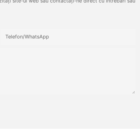
itați site-ul web sau contactați-ne direct cu întrebări sau
Telefon/WhatsApp