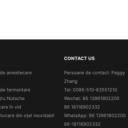
CONTACT US
de amestecare
Persoane de contact: Peggy
Zhang
de fermentare
Tel: 0086-510-83551210
ltru Nutsche
Wechat: 86 13961802200
are în vid
86 18118902332
tocare din oțel inoxidabil
WhatsApp: 86 13961802200
86-18118902332