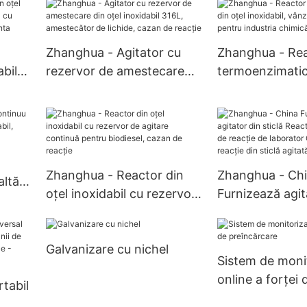
cu economie de
ozon
cazan de reacți
agitator
Zhanghua - Agitator cu
Zhanghua - Re
abil
rezervor de amestecare
termoenzimatic 
al cu
din oțel inoxidabil 316L,
inoxidabil, vânz
cție
amestecător de lichide,
pentru industri
cazan de reacție
farmaceutică
Zhanghua - Reactor din
Zhanghua - Ch
altă
oțel inoxidabil cu rezervor
Furnizează agit
de agitare continuă pentru
sticlă Reactor 
biodiesel, cazan de reacție
Vas de reacție 
r
Galvanizare cu nichel
Ceainic de reac
Sistem de moni
sticlă agitată
online a forței 
rtabil
preîncărcare