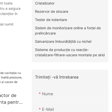
Cristalizator
nt toate
ntru a asigura
Rezervor de stocare
lienților în
Tester de indentare
ial numit
Sistem de monitorizare online a forței de
preîncărcare
Galvanizare îmbunătățită cu nichel
Sisteme de producție cu reacție-
cristalizare-filtrare-uscare montate pe skid
Trimiteți -vă întrebarea
Nume
ctor de
nta pentru
ă presiune,
E-Mail