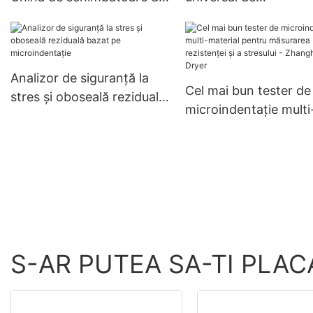
căldură cu tuburi
microindentație pent
personalizate pentru
companii de evaluare
refrigerare, pentru
proprietăților mecani
schimbătoare de căldură
Zhanghua Dryer
Analizor de siguranță la
Cel mai bun tester de
personalizabile
stres și oboseală reziduală
microindentație multi
bazat pe microindentație
material pentru măsu
rezistenței și a stresul
Zhanghua Dryer
S-AR PUTEA SA-TI PLAC