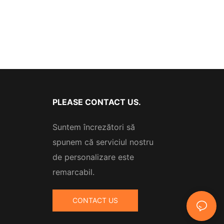
PLEASE CONTACT US.
Suntem încrezători să
spunem că serviciul nostru
de personalizare este
remarcabil.
CONTACT US