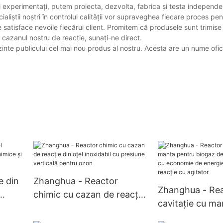
i experimentați, putem proiecta, dezvolta, fabrica și testa independe
aliștii noștri în controlul calității vor supraveghea fiecare proces pe
 satisface nevoile fiecărui client. Promitem că produsele sunt trimise c
e cazanul nostru de reacție, sunați-ne direct.
inte publicului cel mai nou produs al nostru. Acesta are un nume ofic
e din
Zhanghua - Reactor
Zhanghua - Rea
chimic cu cazan de reacție
cavitație cu ma
și de
din oțel inoxidabil cu
biogaz de înalt
cazane
presiune verticală pentru