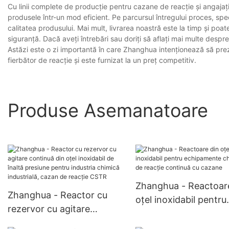
Cu linii complete de producție pentru cazane de reacție și angajaț
produsele într-un mod eficient. Pe parcursul întregului proces, speci
calitatea produsului. Mai mult, livrarea noastră este la timp și poate
siguranță. Dacă aveți întrebări sau doriți să aflați mai multe despr
Astăzi este o zi importantă în care Zhanghua intenționează să prez
fierbător de reacție și este furnizat la un preț competitiv.
Produse Asemanatoare
Zhanghua - Reactoar
Zhanghua - Reactor cu
oțel inoxidabil pentru
rezervor cu agitare
echipamente chimice 
continuă din oțel inoxidabil
reacție continuă cu 