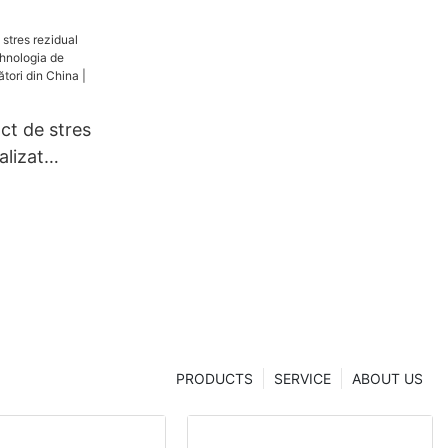
ct de stres
alizat
ogia de
,
 China |
hua
PRODUCTS
SERVICE
ABOUT US