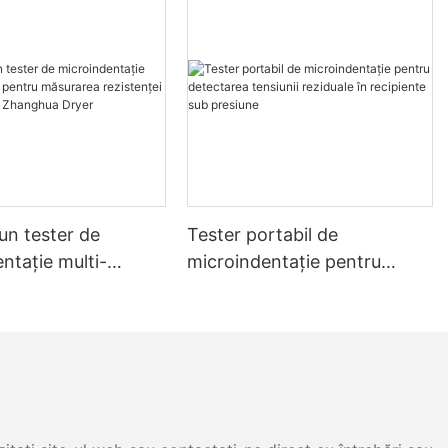
un tester de
Tester portabil de
ntație multi-
microindentație pentru
 pentru măsurarea
detectarea tensiunii
i și a stresului -
reziduale în recipiente sub
 Dryer
presiune