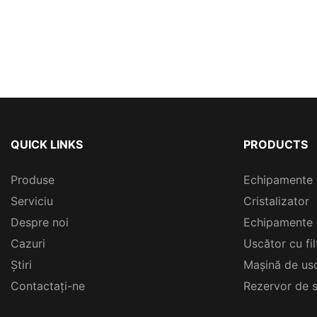
QUICK LINKS
PRODUCTS
Produse
Echipamente 
Serviciu
Cristalizator
Despre noi
Echipamente 
Cazuri
Uscător cu fi
Ştiri
Mașină de usc
Contactați-ne
Rezervor de s