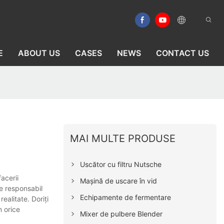
E
ABOUT US
CASES
NEWS
CONTACT US
MAI MULTE PRODUSE
Uscător cu filtru Nutsche
acerii
Mașină de uscare în vid
te responsabil
Echipamente de fermentare
ealitate. Doriți
n orice
Mixer de pulbere Blender