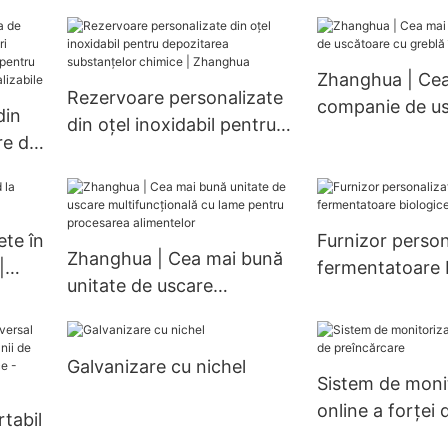
de mare viteză, rentabil,
multifuncțional 
316)
pentru industria chimică
inoxidabil, multi
farmaceutică, unitate de
transparent și 
Zhanghua | Ce
uscare prin pulverizare
mort, în formă 
Rezervoare personalizate
companie de us
din
vid
din oțel inoxidabil pentru
greblă în vid
re de
depozitarea substanțelor
chimice | Zhanghua
ete în
Furnizor person
ură
Zhanghua | Cea mai bună
|
fermentatoare b
unitate de uscare
Zhanghua
multifuncțională cu lame
pentru procesarea
Galvanizare cu nichel
alimentelor
Sistem de moni
online a forței 
rtabil
preîncărcare