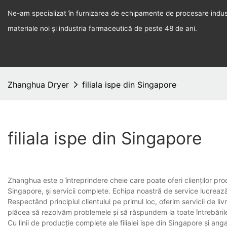
Ne-am specializat în furnizarea de echipamente de procesare indust
materiale noi și industria farmaceutică de peste 48 de ani.
Zhanghua Dryer
filiala ispe din Singapore
filiala ispe din Singapore
Zhanghua este o întreprindere cheie care poate oferi clienților produ
Singapore, și servicii complete. Echipa noastră de service lucrează on
Respectând principiul clientului pe primul loc, oferim servicii de li
plăcea să rezolvăm problemele și să răspundem la toate întrebările 
Cu linii de producție complete ale filialei ispe din Singapore și an