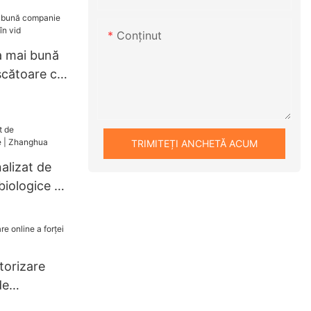
din oțel
strat,
Conţinut
fără unghi
a mai bună
de W, cu
cătoare cu
TRIMITEȚI ANCHETĂ ACUM
alizat de
iologice |
torizare
de