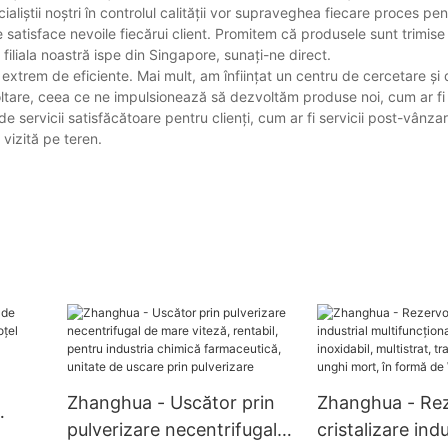
aliștii noștri în controlul calității vor supraveghea fiecare proces pe
 satisface nevoile fiecărui client. Promitem că produsele sunt trimise c
 filiala noastră ispe din Singapore, sunați-ne direct.
extrem de eficiente. Mai mult, am înființat un centru de cercetare și
ltare, ceea ce ne impulsionează să dezvoltăm produse noi, cum ar fi
a de servicii satisfăcătoare pentru clienți, cum ar fi servicii post-vânz
vizită pe teren.
Zhanghua - Uscător prin
Zhanghua - Rez
pulverizare necentrifugal
cristalizare indu
 oțel