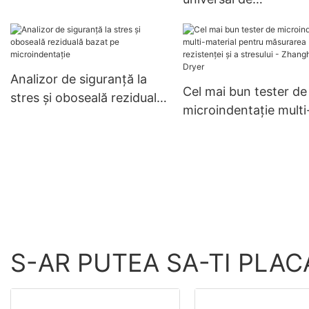
aer cald pentru producția
microindentație pent
farmaceutică
companii de evaluare
proprietăților mecani
Zhanghua Dryer
Analizor de siguranță la
Cel mai bun tester de
stres și oboseală reziduală
microindentație multi
bazat pe microindentație
material pentru măsu
rezistenței și a stresul
Zhanghua Dryer
S-AR PUTEA SA-TI PLAC