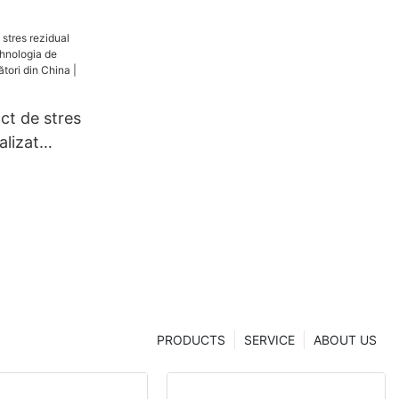
ct de stres
alizat
ogia de
,
 China |
hua
PRODUCTS
SERVICE
ABOUT US