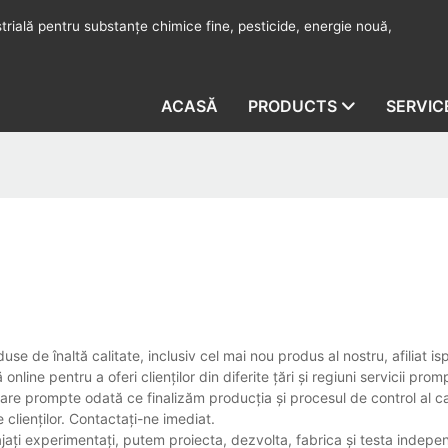
rială pentru substanțe chimice fine, pesticide, energie nouă,
ACASĂ
PRODUCTS
SERVIC
se de înaltă calitate, inclusiv cel mai nou produs al nostru, afiliat is
line pentru a oferi clienților din diferite țări și regiuni servicii prom
vrare prompte odată ce finalizăm producția și procesul de control al cal
clienților. Contactați-ne imediat.
gajați experimentați, putem proiecta, dezvolta, fabrica și testa indep