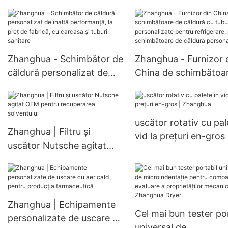
filtru uscător Nutsche
inoxidabil (SS304, SS
agitat
Zhanghua - Schimbător de
Zhanghua - Furnizor 
căldură personalizat de
China de schimbătoa
înaltă performanță, la preț
căldură cu tuburi
de fabrică, cu carcasă și
personalizate pentru
tuburi sanitare
refrigerare, pentru
uscător rotativ cu pal
schimbătoare de căld
Zhanghua | Filtru și
vid la prețuri en-gros 
personalizabile
uscător Nutsche agitat
Zhanghua
OEM pentru recuperarea
solventului
Zhanghua | Echipamente
Cel mai bun tester po
personalizate de uscare cu
universal de