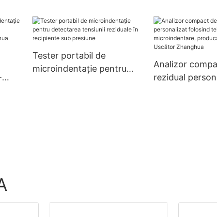
ru
 a
ce -
Tester portabil de
Analizor compa
microindentație pentru
-
rezidual person
detectarea tensiunii
rarea
folosind tehnol
reziduale în recipiente sub
ui -
microindentare
presiune
producători din
Uscător Zhang
A