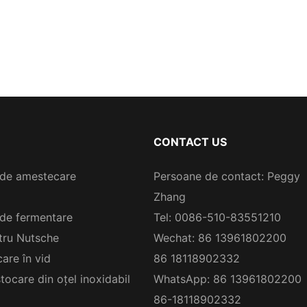
CONTACT US
de amestecare
Persoane de contact: Peggy
Zhang
de fermentare
Tel: 0086-510-83551210
ltru Nutsche
Wechat: 86 13961802200
are în vid
86 18118902332
tocare din oțel inoxidabil
WhatsApp: 86 13961802200
86-18118902332