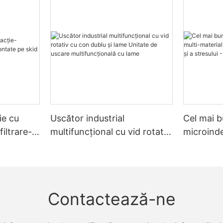
ie cu
Uscător industrial
Cel mai b
filtrare-
multifuncțional cu vid rotativ
microinde
skid
cu con dublu și lame Unitate
material
de uscare multifuncțională
rezistențe
cu lame
Zhanghua
Contactează-ne