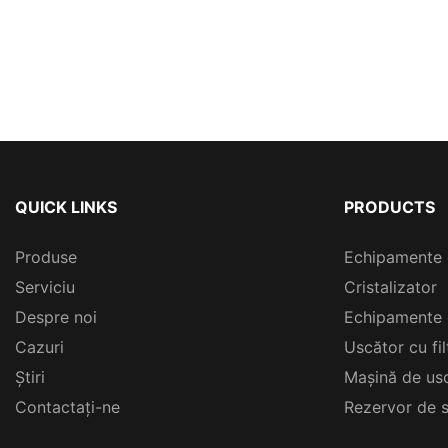
QUICK LINKS
PRODUCTS
Produse
Echipamente 
Serviciu
Cristalizator
Despre noi
Echipamente 
Cazuri
Uscător cu fi
Ştiri
Mașină de usc
Contactați-ne
Rezervor de s