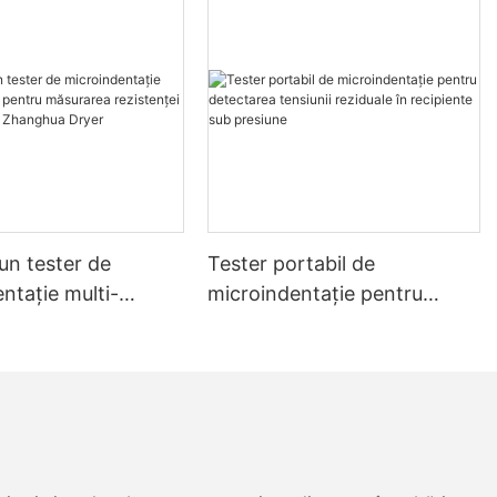
un tester de
Tester portabil de
ntație multi-
microindentație pentru
 pentru măsurarea
detectarea tensiunii
i și a stresului -
reziduale în recipiente sub
 Dryer
presiune