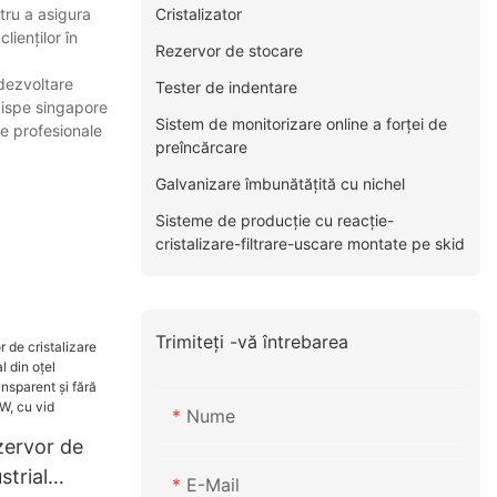
Cristalizator
ntru a asigura
lienților în
Rezervor de stocare
 dezvoltare
Tester de indentare
 ispe singapore
Sistem de monitorizare online a forței de
are profesionale
preîncărcare
Galvanizare îmbunătățită cu nichel
Sisteme de producție cu reacție-
cristalizare-filtrare-uscare montate pe skid
Trimiteți -vă întrebarea
Nume
ervor de
strial
E-Mail