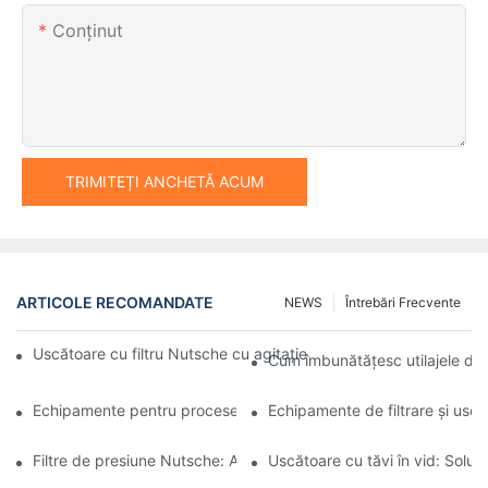
Conţinut
TRIMITEȚI ANCHETĂ ACUM
ARTICOLE RECOMANDATE
NEWS
Întrebări Frecvente
Uscătoare cu filtru Nutsche cu agitație vs. alte metode de usca
Cum îmbunătățesc utilajele de 
Echipamente pentru procese industriale: Inovațiile modelează vii
Echipamente de filtrare și uscar
Filtre de presiune Nutsche: Aplicații în industria chimică și alime
Uscătoare cu tăvi în vid: Soluți