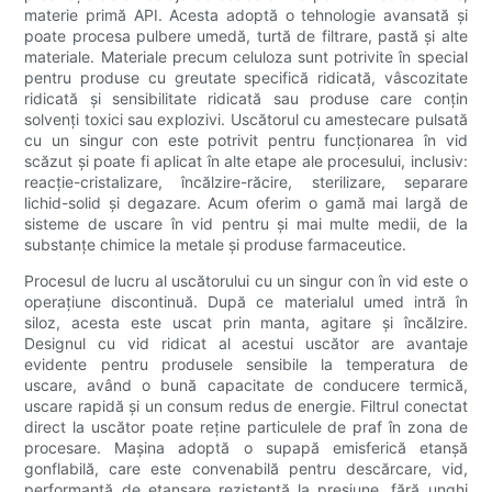
materie primă API. Acesta adoptă o tehnologie avansată și
poate procesa pulbere umedă, turtă de filtrare, pastă și alte
materiale. Materiale precum celuloza sunt potrivite în special
pentru produse cu greutate specifică ridicată, vâscozitate
ridicată și sensibilitate ridicată sau produse care conțin
solvenți toxici sau explozivi. Uscătorul cu amestecare pulsată
cu un singur con este potrivit pentru funcționarea în vid
scăzut și poate fi aplicat în alte etape ale procesului, inclusiv:
reacție-cristalizare, încălzire-răcire, sterilizare, separare
lichid-solid și degazare. Acum oferim o gamă mai largă de
sisteme de uscare în vid pentru și mai multe medii, de la
substanțe chimice la metale și produse farmaceutice.
Procesul de lucru al uscătorului cu un singur con în vid este o
operațiune discontinuă. După ce materialul umed intră în
siloz, acesta este uscat prin manta, agitare și încălzire.
Designul cu vid ridicat al acestui uscător are avantaje
evidente pentru produsele sensibile la temperatura de
uscare, având o bună capacitate de conducere termică,
uscare rapidă și un consum redus de energie. Filtrul conectat
direct la uscător poate reține particulele de praf în zona de
procesare. Mașina adoptă o supapă emisferică etanșă
gonflabilă, care este convenabilă pentru descărcare, vid,
performanță de etanșare rezistentă la presiune, fără unghi