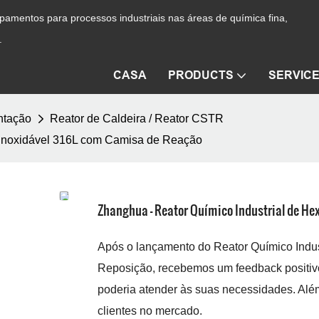
amentos para processos industriais nas áreas de química fina,
.
CASA
PRODUCTS
SERVIC
ntação
Reator de Caldeira / Reator CSTR
 Inoxidável 316L com Camisa de Reação
Zhanghua - Reator Químico Industrial de H
Após o lançamento do Reator Químico Indu
Reposição, recebemos um feedback positivo 
poderia atender às suas necessidades. Além 
clientes no mercado.