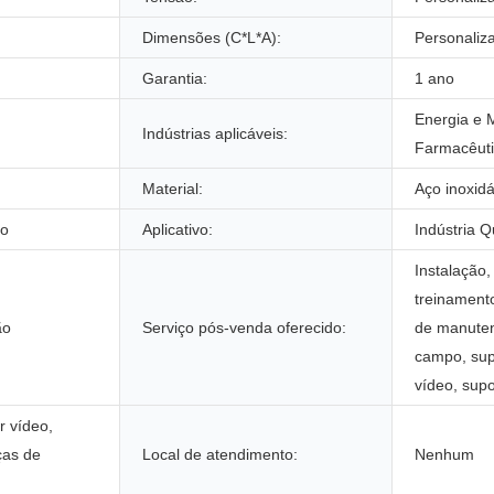
Dimensões (C*L*A):
Personaliz
Garantia:
1 ano
Energia e 
Indústrias aplicáveis:
Farmacêut
Material:
Aço inoxid
ão
Aplicativo:
Indústria 
Instalação
treinament
ão
Serviço pós-venda oferecido:
de manute
campo, sup
vídeo, supo
r vídeo,
ças de
Local de atendimento:
Nenhum