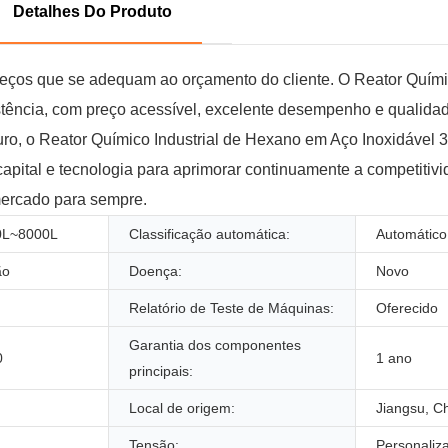
Detalhes Do Produto
eços que se adequam ao orçamento do cliente. O Reator Químic
ncia, com preço acessível, excelente desempenho e qualidade
uro, o Reator Químico Industrial de Hexano em Aço Inoxidável
pital e tecnologia para aprimorar continuamente a competitivi
mercado para sempre.
30L~8000L
Classificação automática:
Automático
ão
Doença:
Novo
Relatório de Teste de Máquinas:
Oferecido
Garantia dos componentes
0
1 ano
principais:
Local de origem:
Jiangsu, C
Tensão:
Personaliz