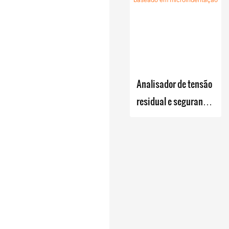
Resistência e Tensão
- Zhanghua Dryer
Analisador de tensão
residual e segurança
à fadiga baseado em
microindentação