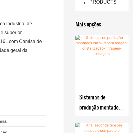
PRODUCTS
Secador de
filtro
Mais opções
o Industrial de
Nutsche
 superior,
 316L com Camisa de
Filtro
Máquina de
dade geral da
Nutsche
secagem a
agitado
vácuo
Secador
Secador
Equipament
de filtro
rotativo a
os de
Nutsche
vácuo de
fermentaçã
Sistemas de
agitado /
cone
o
produção montados
Secador
duplo
Reator
Misturador
em skid para reação-
ANFD
Secador
de
de Pó
hina
cristalização-
de fluxo
Caldeira
Misturad
Cristalizado
ação