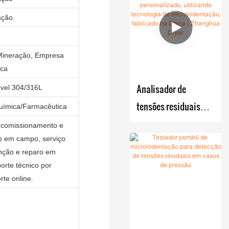
filtragem-secagem
de ar
/ Reator
or tipo V
r
ação
CSTR
Secador
Misturad
Tanque de
de
Ferment
or de
armazenam
Mineração, Empresa
pulveriza
ador
parafuso
ento
ica
ção
biológico
cônico
Testador de
Analisador de
ável 304/316L
industrial
Indentação
tensões residuais
Química/Farmacêutica
Secador
Sistema de
compacto e
de pás a
, comissionamento e
monitorame
personalizado,
o em campo, serviço
vácuo
nto online
nção e reparo em
utilizando tecnologia
Forno a
orte técnico por
da força de
de microindentação,
vácuo
rte online.
pré-carga
industrial
fabricado na China |
Galvanopla
Zhanghua Dryer
Unidade
stia de
de