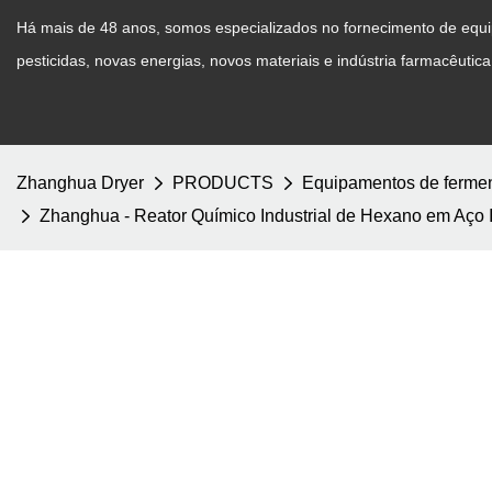
Há mais de 48 anos, somos especializados no fornecimento de equip
pesticidas, novas energias, novos materiais e indústria farmacêutica
Zhanghua Dryer
PRODUCTS
Equipamentos de ferme
Zhanghua - Reator Químico Industrial de Hexano em Aço