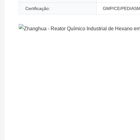
Certificação:
GMP/CE/PED/ASM