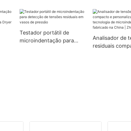
a
dades
ua
Testador portátil de
Analisador de 
microindentação para
residuais comp
detecção de tensões
personalizado, 
ia e
residuais em vasos de
tecnologia de
ryer
pressão
microindentaçã
fabricado na Ch
Zhanghua Drye