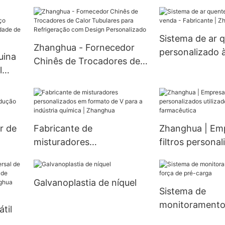
Secagem a Vácuo para
eficiência e pre
culas
Laboratório Médico,
para evaporado
s
Secador a Vácuo, Câmara
película fina.
Sistema de ar 
tosos
de Secagem a Vácuo,
Zhanghua - Fornecedor
personalizado 
uina
vácuo
Estufa a Vácuo
Chinês de Trocadores de
Fabricante | Z
l
Calor Tubulares para
dável
Refrigeração com Design
idade
Personalizado
r de
Fabricante de
Zhanghua | Em
misturadores
filtros persona
personalizados em
utilizados na in
a |
formato de V para a
farmacêutica
Galvanoplastia de níquel
indústria química |
Sistema de
Zhanghua
monitoramento 
til
força de pré-c