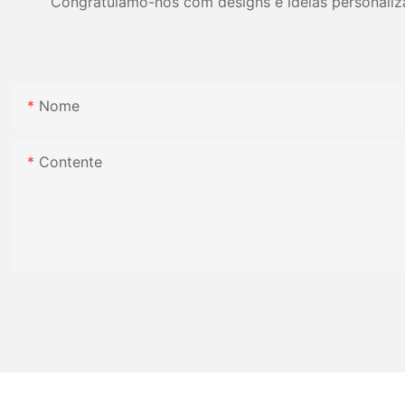
Congratulamo-nos com designs e idéias personalizad
Nome
Contente