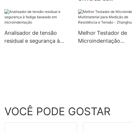
duplo personalizado para
Microindentação par
produção farmacêutica |
Avaliação de Proprie
Zhanghua
Mecânicas - Zhangh
Dryer
Analisador de tensão
Melhor Testador de
residual e segurança à
Microindentação
fadiga baseado em
Multimaterial para
microindentação
Medição de Resistênc
Tensão - Zhanghua D
VOCÊ PODE GOSTAR