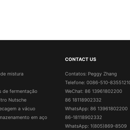
CONTACT US
de mistura
Contatos: Peggy Zhang
Telefone: 0086-510-8355121
 de fermentação
WeChat: 86 13961802200
ltro Nutsche
86 18118902332
ecagem a vácuo
WhatsApp: 86 13961802200
rmazenamento em aço
86-18118902332
WhatsApp: 1(805)869-8509