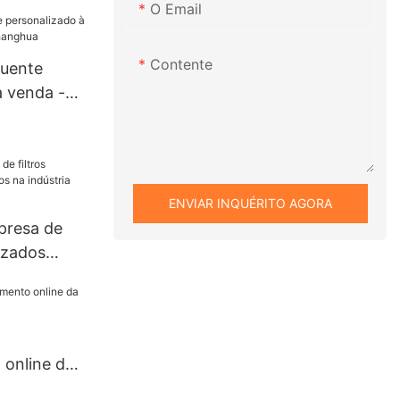
O Email
ço atrativo
r de
Contente
quente
à venda -
hanghua
ENVIAR INQUÉRITO AGORA
presa de
lizados
dústria
online da
arga