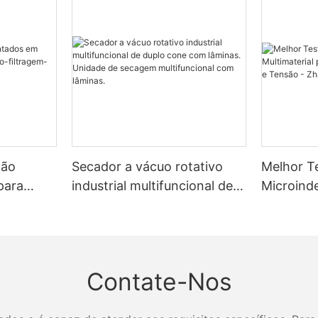
ção
Secador a vácuo rotativo
Melhor T
para
industrial multifuncional de
Microind
o-
duplo cone com lâminas.
Multimate
Unidade de secagem
de Resist
multifuncional com lâminas.
Zhanghua
Contate-Nos