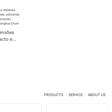
tensões
acto e
utilizando
o,
ina |
r
PRODUCTS
SERVICE
ABOUT US