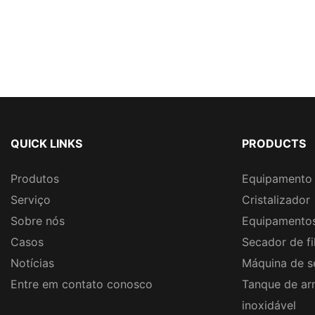
QUICK LINKS
PRODUCTS
Produtos
Equipamento 
Serviço
Cristalizador
Sobre nós
Equipamentos
Casos
Secador de fi
Notícias
Máquina de s
Entre em contato conosco
Tanque de a
inoxidável