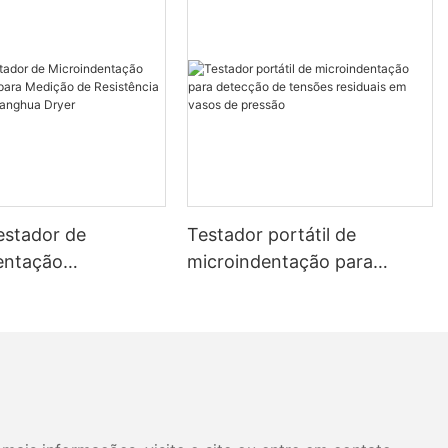
estador de
Testador portátil de
entação
microindentação para
rial para Medição
detecção de tensões
ência e Tensão -
residuais em vasos de
 Dryer
pressão