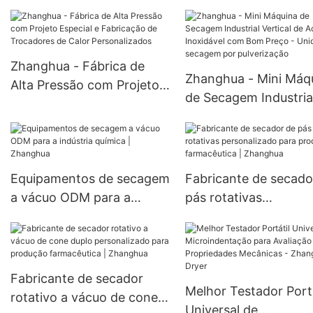
pequeno porte para
Certificação CE para a
secagem de pós/partí
Indústria Química
de alimentos/produto
químicos/medicamen
Zhanghua - Fábrica de
Zhanghua - Mini Máq
. Secador rotativo a 
Alta Pressão com Projeto
de Secagem Industria
de cone duplo.
Especial e Fabricação de
Vertical de Aço Inoxi
Trocadores de Calor
com Bom Preço - Un
Personalizados
de secagem por
pulverização
Equipamentos de secagem
Fabricante de secado
a vácuo ODM para a
pás rotativas
indústria química |
personalizado para
Zhanghua
produção farmacêutic
Zhanghua
Fabricante de secador
Melhor Testador Portá
rotativo a vácuo de cone
Universal de