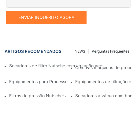
ENVIAR INQUÉRITO AGORA
ARTIGOS RECOMENDADOS
NEWS
Perguntas Frequentes
Secadores de filtro Nutsche com agitação versus outros mét
Como as máquinas de processam
Equipamentos para Processos Industriais: Inovações que Molda
Equipamentos de filtração e s
Filtros de pressão Nutsche: Aplicações nas indústrias química e 
Secadores a vácuo com bandeja