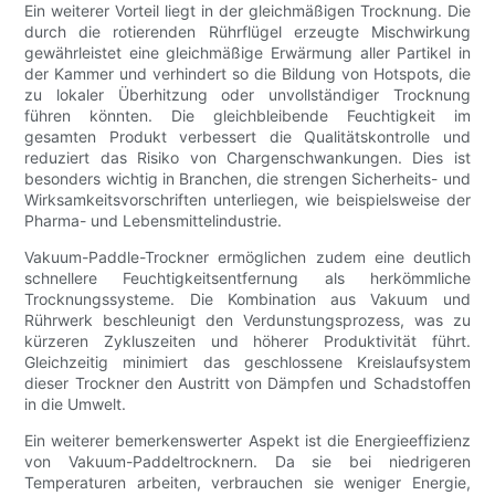
Ein weiterer Vorteil liegt in der gleichmäßigen Trocknung. Die
durch die rotierenden Rührflügel erzeugte Mischwirkung
gewährleistet eine gleichmäßige Erwärmung aller Partikel in
der Kammer und verhindert so die Bildung von Hotspots, die
zu lokaler Überhitzung oder unvollständiger Trocknung
führen könnten. Die gleichbleibende Feuchtigkeit im
gesamten Produkt verbessert die Qualitätskontrolle und
reduziert das Risiko von Chargenschwankungen. Dies ist
besonders wichtig in Branchen, die strengen Sicherheits- und
Wirksamkeitsvorschriften unterliegen, wie beispielsweise der
Pharma- und Lebensmittelindustrie.
Vakuum-Paddle-Trockner ermöglichen zudem eine deutlich
schnellere Feuchtigkeitsentfernung als herkömmliche
Trocknungssysteme. Die Kombination aus Vakuum und
Rührwerk beschleunigt den Verdunstungsprozess, was zu
kürzeren Zykluszeiten und höherer Produktivität führt.
Gleichzeitig minimiert das geschlossene Kreislaufsystem
dieser Trockner den Austritt von Dämpfen und Schadstoffen
in die Umwelt.
Ein weiterer bemerkenswerter Aspekt ist die Energieeffizienz
von Vakuum-Paddeltrocknern. Da sie bei niedrigeren
Temperaturen arbeiten, verbrauchen sie weniger Energie,