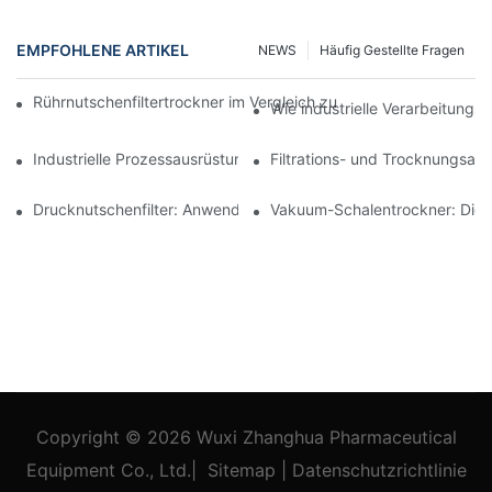
EMPFOHLENE ARTIKEL
NEWS
Häufig Gestellte Fragen
Rührnutschenfiltertrockner im Vergleich zu anderen Trocknungsv
Wie industrielle Verarbeitungsm
Industrielle Prozessausrüstung: Innovationen, die die Zukunft g
Filtrations- und Trocknungsan
Drucknutschenfilter: Anwendungen in der Chemie- und Lebensmi
Vakuum-Schalentrockner: Die i
Copyright © 2026
Wuxi Zhanghua Pharmaceutical
Equipment Co., Ltd.
|
Sitemap
|
Datenschutzrichtlinie