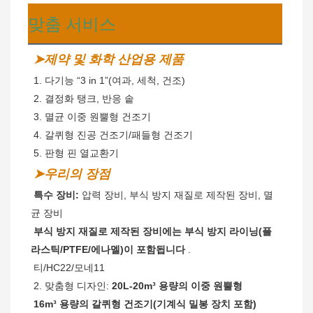
맞춤 서비스
➤제약 및 화학 산업용 제품
 1. 다기능 “3 in 1”(여과, 세척, 건조)
2. 결정화 탱크, 반응 솥
 3. 멸균 이중 원뿔형 건조기
 4. 갈퀴형 진공 건조기/패들형 건조기
 5. 판형 핀 열교환기
➤우리의 장점
특수 장비:
 압력 장비, 부식 방지 재질로 제작된 장비, 멸
균 장비
부식 방지 재질로 제작된 장비에는 부식 방지 라이닝(플
라스틱/PTFE/에나멜)이 포함됩니다
 .
티/HC22/모네11
 2. 맞춤형 디자인: 
20L-20m³ 용량의 이중 원뿔형
 16m³ 용량의 갈퀴형 건조기(기계식 밀봉 장치 포함)