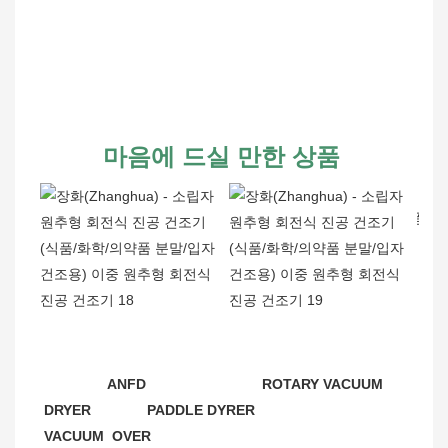
마음에 드실 만한 상품
 ANFD                             ROTARY VACUUM 
DRYER              PADDLE DYRER                         
VACUUM  OVER