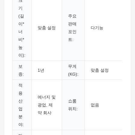
크
기
(길
주요
이*
판매
맞춤 설정
다기능
너
포인
비*
트:
높
이):
보
무게
1년
맞춤 설정
증:
(KG):
적
용
에너지 및
산
쇼룸
광업, 제
없음
업
위치:
약 회사
분
야: