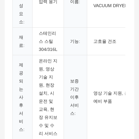
압력 용기
이름:
성
VACUUM DRYER
요
소:
스테인리
재
스 스틸
기능:
고효율 건조
료:
304/316L
온라인 지
제
원, 영상
공
기술 지
되
보증
원, 현장
는
기간
설치, 시
영상 기술 지원, 온라인 
사
이후
운전 및
예비 부품
후
서비
교육, 현
서
스:
장 유지보
비
수 및 수
스:
리 서비스