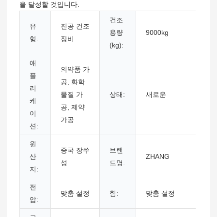
을 달성할 것입니다.
건조
유
진공 건조
용량
9000kg
형:
장비
(kg):
애
의약품 가
플
공, 화학
리
물질 가
상태:
새로운
케
공, 제약
이
가공
션:
원
중국 장쑤
브랜
산
ZHANG
성
드명:
지:
전
맞춤 설정
힘:
맞춤 설정
압: