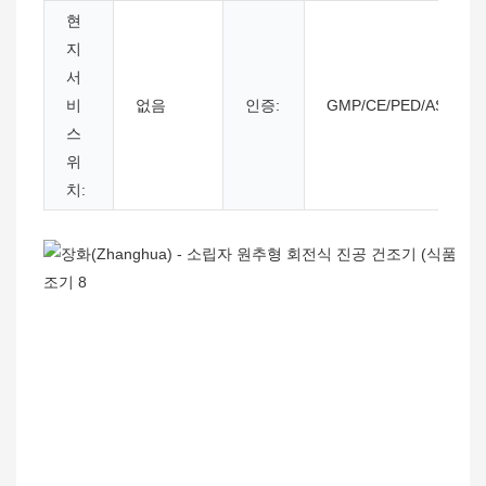
현
지
서
비
없음
인증:
GMP/CE/PED/ASME/G
스
위
치: