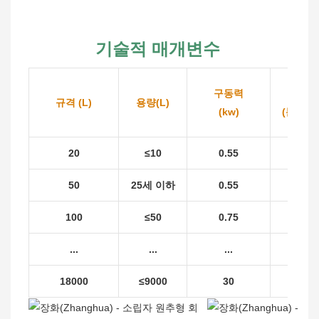
기술적 매개변수
구동력
회전 
규격 (L)
용량(L)
(kw)
(분당 회
20
≤10
0.55
6
50
25세 이하
0.55
6
100
≤50
0.75
6
...
...
...
...
18000
≤9000
30
2.2