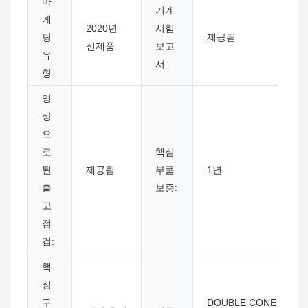
마
기계
케
2020년
시험
팅
제공됨
신제품
보고
유
서:
형:
영
상
으
로
핵심
된
제공됨
부품
1년
출
보증:
고
점
검:
핵
심
구
DOUBLE CONE ROTA