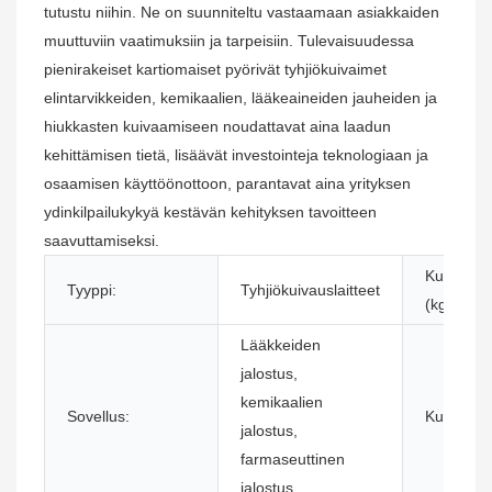
tutustu niihin. Ne on suunniteltu vastaamaan asiakkaiden
muuttuviin vaatimuksiin ja tarpeisiin. Tulevaisuudessa
pienirakeiset kartiomaiset pyörivät tyhjiökuivaimet
elintarvikkeiden, kemikaalien, lääkeaineiden jauheiden ja
hiukkasten kuivaamiseen noudattavat aina laadun
kehittämisen tietä, lisäävät investointeja teknologiaan ja
osaamisen käyttöönottoon, parantavat aina yrityksen
ydinkilpailukykyä kestävän kehityksen tavoitteen
saavuttamiseksi.
Kuivauska
Tyyppi:
Tyhjiökuivauslaitteet
(kg):
Lääkkeiden
jalostus,
kemikaalien
Sovellus:
Kunto:
jalostus,
farmaseuttinen
jalostus