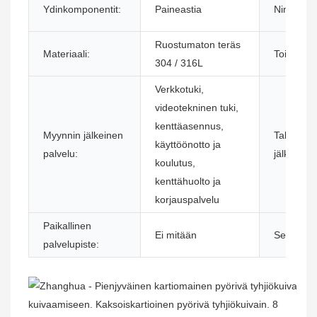
Ydinkomponentit:
Paineastia
Nimi:
Ruostumaton teräs
Materiaali:
Toiminto:
304 / 316L
Verkkotuki,
videotekninen tuki,
kenttäasennus,
Myynnin jälkeinen
Takuuhuo
käyttöönotto ja
palvelu:
jälkeen:
koulutus,
kenttähuolto ja
korjauspalvelu
Paikallinen
Ei mitään
Sertifiointi
palvelupiste: