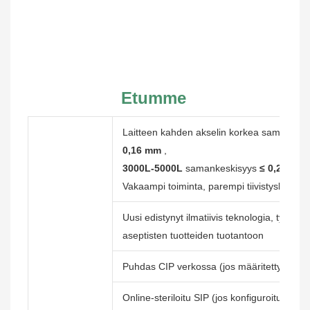
Etumme
Laitteen kahden akselin korkea samankes
0,16 mm
,
3000L-5000L
samankeskisyys
≤ 0,20 mm
Vakaampi toiminta, parempi tiivistyskyky, p
Uusi edistynyt ilmatiivis teknologia, tyhjiö
≤
aseptisten tuotteiden tuotantoon
Puhdas CIP verkossa (jos määritetty) työv
Online-steriloitu SIP (jos konfiguroitu), pyst