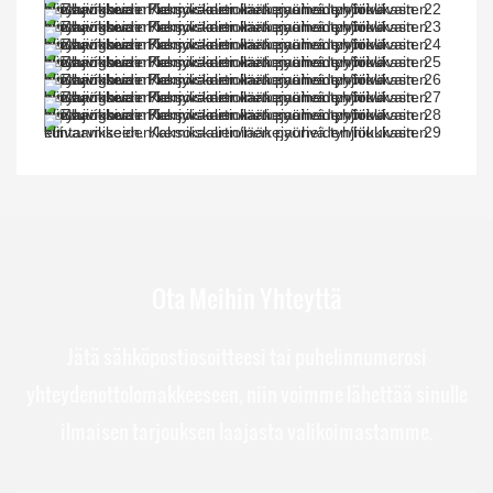
Ota Meihin Yhteyttä
Jätä sähköpostiosoitteesi tai puhelinnumerosi
yhteydenottolomakkeeseen, niin voimme lähettää sinulle
ilmaisen tarjouksen laajasta valikoimastamme.