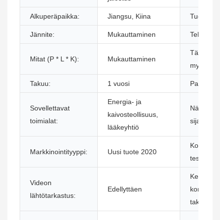
Alkuperäpaikka:
Jiangsu, Kiina
Tuotemer
Jännite:
Mukauttaminen
Teho:
Tärkeimm
Mitat (P * L * K):
Mukauttaminen
myyntivalt
Takuu:
1 vuosi
Paino (kg
Energia- ja
Sovellettavat
Näyttelyti
kaivosteollisuus,
toimialat:
sijainti:
lääkeyhtiö
Koneen
Markkinointityyppi:
Uusi tuote 2020
testausrap
Keskeist
Videon
Edellyttäen
komponen
lähtötarkastus:
takuu: