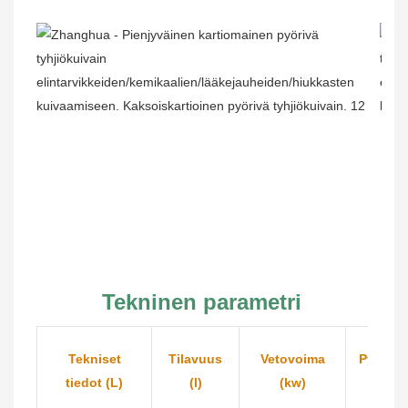
Tekninen parametri
Tekniset
Tilavuus
Vetovoima
Pyörim
tiedot (L)
(l)
(kw)
(rpm/