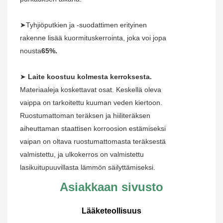
➤Tyhjiöputkien ja -suodattimen erityinen
rakenne lisää kuormituskerrointa, joka voi jopa
nousta
65%.
➤
Laite koostuu kolmesta kerroksesta.
Materiaaleja koskettavat osat. Keskellä oleva
vaippa on tarkoitettu kuuman veden kiertoon.
Ruostumattoman teräksen ja hiiliteräksen
aiheuttaman staattisen korroosion estämiseksi
vaipan on oltava ruostumattomasta teräksestä
valmistettu, ja ulkokerros on valmistettu
lasikuitupuuvillasta lämmön säilyttämiseksi.
Asiakkaan sivusto
Lääketeollisuus