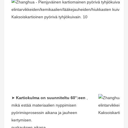
➤
Kartiokulma on suunniteltu 60°:een
,
mikä estää materiaalien nyppimisen
pyörimisprosessin aikana ja jauheen
kertymisen.
purkauksen aikana.