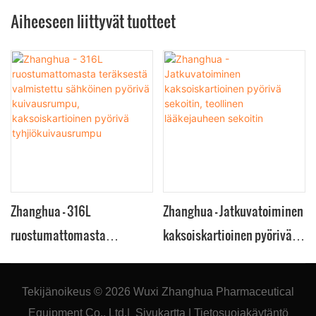
Aiheeseen liittyvät tuotteet
Zhanghua - 316L
Zhanghua - Jatkuvatoiminen
ruostumattomasta
kaksoiskartioinen pyörivä
teräksestä valmistettu
sekoitin, teollinen
sähköinen pyörivä
lääkejauheen sekoitin
Tekijänoikeus © 2026
Wuxi Zhanghua Pharmaceutical
kuivausrumpu,
Equipment Co., Ltd.
|
Sivukartta
|
Tietosuojakäytäntö