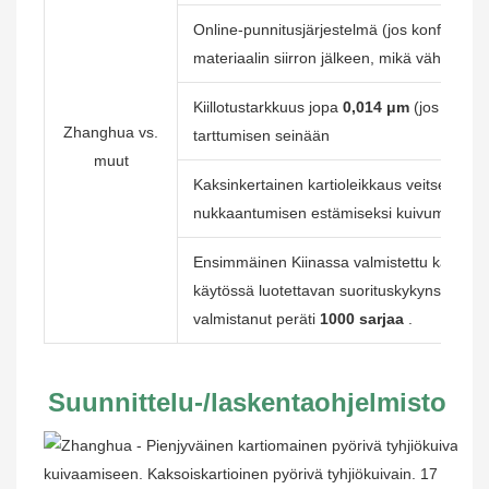
Online-punnitusjärjestelmä (jos konfiguroit
materiaalin siirron jälkeen, mikä vähentää
Kiillotustarkkuus jopa
0,014 μm
(jos konfig
Zhanghua vs.
tarttumisen seinään
muut
Kaksinkertainen kartioleikkaus veitsellä (j
nukkaantumisen estämiseksi kuivumisen a
Ensimmäinen Kiinassa valmistettu kaksoiska
käytössä luotettavan suorituskykynsä ansi
valmistanut peräti
1000 sarjaa
.
Suunnittelu-/laskentaohjelmisto