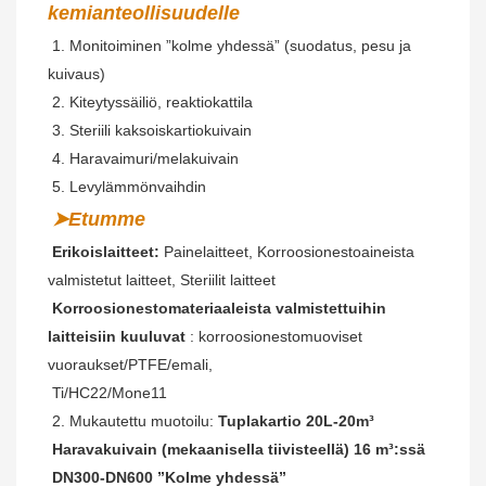
kemianteollisuudelle
 1. Monitoiminen ”kolme yhdessä” (suodatus, pesu ja 
kuivaus)
2. Kiteytyssäiliö, reaktiokattila
 3. Steriili kaksoiskartiokuivain
 4. Haravaimuri/melakuivain
 5. Levylämmönvaihdin
➤Etumme
Erikoislaitteet:
 Painelaitteet, Korroosionestoaineista 
valmistetut laitteet, Steriilit laitteet
Korroosionestomateriaaleista valmistettuihin 
laitteisiin kuuluvat
 : korroosionestomuoviset 
vuoraukset/PTFE/emali,
Ti/HC22/Mone11
 2. Mukautettu muotoilu: 
Tuplakartio 20L-20m³
 Haravakuivain (mekaanisella tiivisteellä) 16 m³:ssä
 DN300-DN600 ”Kolme yhdessä”