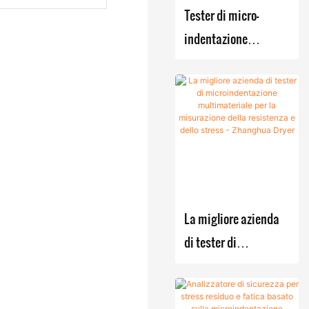
sottovuot
Galvanotec
Tester di micro-
o
nica
indentazione
migliorata
Forno
portatile per il
sottovuot
Sistemi di
rilevamento delle
o
produzione
sollecitazioni residue
industrial
di reazione-
nei recipienti a
e
cristallizzazi
pressione
one-
Unità di
filtrazione-
essiccazi
essiccazion
one
La migliore azienda
e montati su
multifunz
di tester di
skid
ionale
microindentazione
con lame
multimateriale per la
Sistema