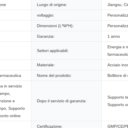
ione
Luogo di origine:
Jiangsu, C
voltaggio:
Personaliz
Dimensioni (L*W*H):
Personaliz
Garanzia:
1 anno
Energia e m
Settori applicabili:
farmaceuti
Materiale:
Acciaio ino
farmaceutica
Nome del prodotto:
Bollitore di
a in servizio
campo,
Supporto te
nzione e
Dopo il servizio di garanzia:
Supporto o
ampo, Supporto
porto online
Certificazione:
GMP/CE/P