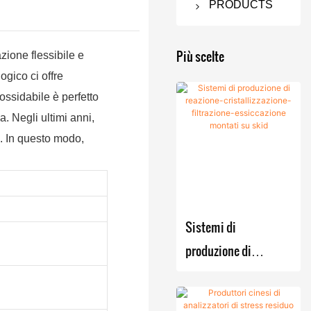
PRODUCTS
Essiccatore
a filtro
Più scelte
zione flessibile e
Nutsche
ogico ci offre
nossidabile è perfetto
Filtro
Macchina
. Negli ultimi anni,
Nutsche
per
i. In questo modo,
agitato
essiccazion
e sotto
Essiccat
vuoto
ore a
filtro
Essiccat
Attrezzatura
Sistemi di
Nutsche
ore
per la
produzione di
agitato /
sottovuot
fermentazio
reazione-
Essiccat
o rotativo
ne
ore
a doppio
cristallizzazione-
Bollitore
Miscelatore