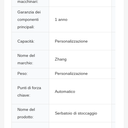
macchinari:
Garanzia dei
Comp
componenti
1 anno
princi
principali:
Luogo
Capacità:
Personalizzazione
origin
Nome del
Dimen
Zhang
marchio:
(L*W*
Peso:
Personalizzazione
Garan
Posiz
Punti di forza
Automatico
dello
chiave:
show
Nome del
Serbatoio di stoccaggio
Mater
prodotto:
Servi