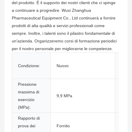
del prodotto. È il supporto dei nostri clienti che ci spinge
a continuare a progredire. Wuxi Zhanghua
Pharmaceutical Equipment Co., Ltd continuerà a fornire
prodotti di alta qualità e servizi professionali come
sempre. Inoltre, i talenti sono il pilastro fondamentale di
un'azienda. Organizzeremo corsi di formazione periodici
per il nostro personale per migliorarne le competenze.
Settor
Condizione:
Nuovo
applic
Pressione
Ispez
massima di
9,9 MPa
video 
esercizio
uscita
(MPa):
Rapporto di
Tipo d
prova dei
Fornito
marke