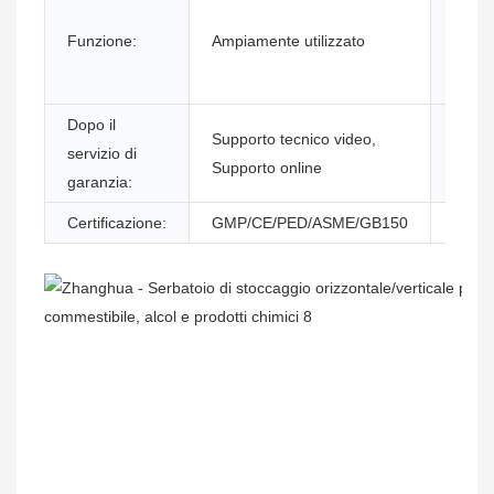
post-
Funzione:
Ampiamente utilizzato
vendi
fornit
Dopo il
Posiz
Supporto tecnico video,
servizio di
del se
Supporto online
garanzia:
locale
Certificazione:
GMP/CE/PED/ASME/GB150