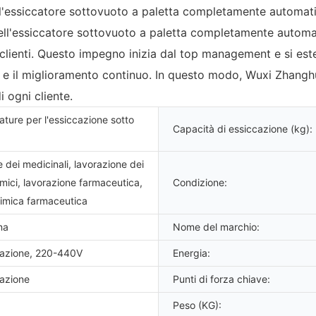
'essiccatore sottovuoto a paletta completamente automatic
dell'essiccatore sottovuoto a paletta completamente automat
ri clienti. Questo impegno inizia dal top management e si es
ica e il miglioramento continuo. In questo modo, Wuxi Zhan
 ogni cliente.
ture per l'essiccazione sotto
Capacità di essiccazione (kg):
 dei medicinali, lavorazione dei
imici, lavorazione farmaceutica,
Condizione:
himica farmaceutica
na
Nome del marchio:
zazione, 220-440V
Energia:
zazione
Punti di forza chiave:
Peso (KG):