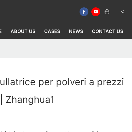
E
ABOUT US
CASES
NEWS
CONTACT US
llatrice per polveri a prezzi
o | Zhanghua1