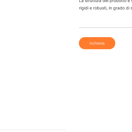
La struttura del prodotto è
rigidi e robusti, in grado d
inchiesta