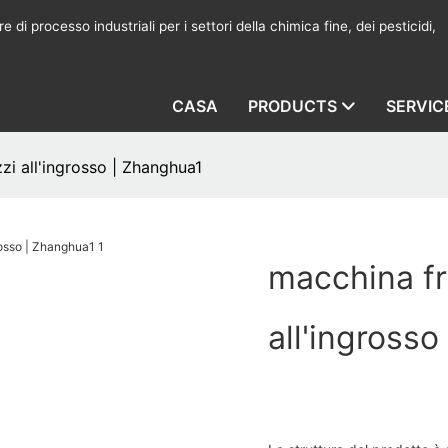
 di processo industriali per i settori della chimica fine, dei pesticidi,
CASA
PRODUCTS
SERVIC
zzi all'ingrosso | Zhanghua1
macchina fru
all'ingross