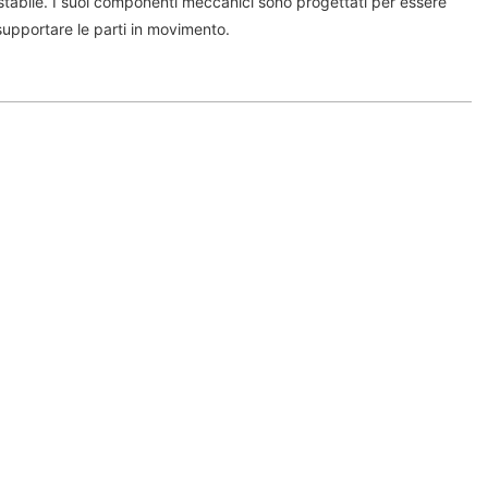
 stabile. I suoi componenti meccanici sono progettati per essere
i supportare le parti in movimento.