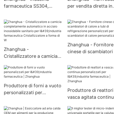
farmaceutica SS304,
per vendita diretta in
SS316 Recipienti a
fabbrica Scambiatore
pressione fabbricati
calore a fascio tubier
Serbatoi di stoccaggio
industria chimica
Serbatoi di stoccaggio
farmaceutica Scambi
di calore
Zhanghua - Fornitore
Zhanghua -
cinese di scambiatori 
Cristallizzatore a camicia
calore a tubi di
completamente
refrigerazione
automatico in acciaio
personalizzati per
inossidabile sanitario per
scambiatori di calore
l'industria farmaceutica
Produttore di forni a vuoto
personalizzabili
Produttore di reattori
Cristallizzatore a forma di
personalizzati per
vasca agitata contin
W
l'industria farmaceutica |
personalizzati per
Zhanghua
l'industria farmaceuti