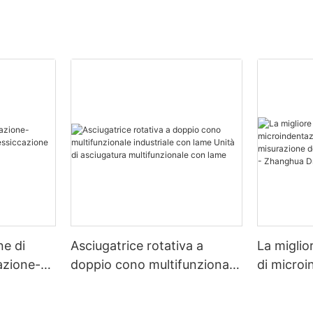
ne di
Asciugatrice rotativa a
La miglio
zazione-
doppio cono multifunzionale
di micro
zione
industriale con lame Unità di
multimate
asciugatura multifunzionale
misurazio