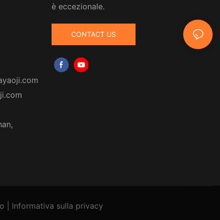
è eccezionale.
CONTACT US
ayaoji.com
ji.com
han,
to
|
Informativa
sulla privacy