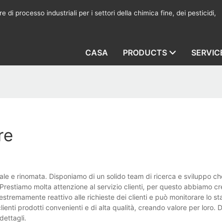
 di processo industriali per i settori della chimica fine, dei pesticidi,
CASA
PRODUCTS
SERVIC
re
le e rinomata. Disponiamo di un solido team di ricerca e sviluppo ch
. Prestiamo molta attenzione al servizio clienti, per questo abbiamo c
tremamente reattivo alle richieste dei clienti e può monitorare lo sta
lienti prodotti convenienti e di alta qualità, creando valore per loro.
dettagli.