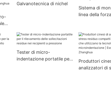
Galvanotecnica di nichel
Sistema di moni
linea della forza
cro-
precarico
le
azione
hua
Tester di micro-
indentazione portatile per
Produttori cines
il rilevamento delle
analizzatori di 
sollecitazioni residue nei
residuo compat
recipienti a pressione
personalizzati 
utilizzano la te
ess -
microindentazi
Essiccatore Z