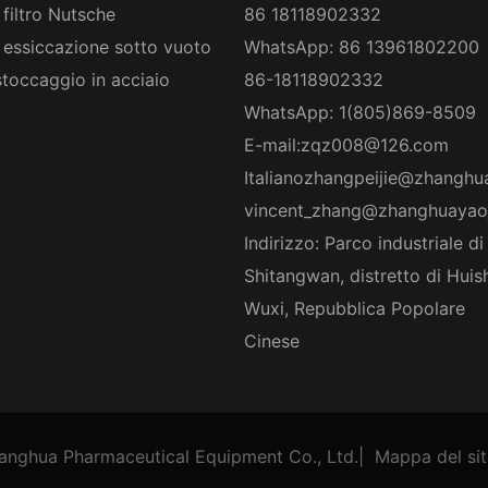
 filtro Nutsche
86 18118902332
 essiccazione sotto vuoto
WhatsApp: 86 13961802200
stoccaggio in acciaio
86-18118902332
WhatsApp: 1(805)869-8509
E-mail:
zqz008@126.com
Italiano
zhangpeijie@zhanghu
vincent_zhang@zhanghuayao
Indirizzo: Parco industriale di
Shitangwan, distretto di Huis
Wuxi, Repubblica Popolare
Cinese
anghua Pharmaceutical Equipment Co., Ltd.
|
Mappa del si