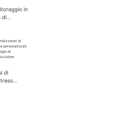
toraggio in
 di
i di
stress
ti e
che
cnologia di
one |
hanghua