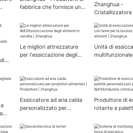
Zhanghua -
fabbrica che fornisce un
Cristallizzatore
 di
serbatoio cristallizzatore
raffreddamento 
o per
in acciaio inossidabile
in acciaio inoss
rivestito ad alta efficienza
500L-30000L, s
atore
JJ Crystallizer
cristallizzazion
Le migliori attrezzature
Unità di essicc
cristallizzatore
per l'essiccazione degli
multifunzional
di
monoconico
alimenti in vendita |
per la lavorazio
Zhanghua
alimenti | Zha
Essiccatore ad aria calda
Produttore di e
 a
personalizzato per
rotante a palet
ua
produttori alimentari |
personalizzato
Produttore | Zhanghua
l'industria chimi
ca |
Zhanghua