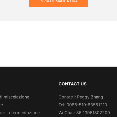
INVIA DOMANDA ORA
CONTACT US
di miscelazione
Contatti: Peggy Zhang
re
Tel: 0086-510-83551210
per la fermentazione
WeChat: 86 13961802200