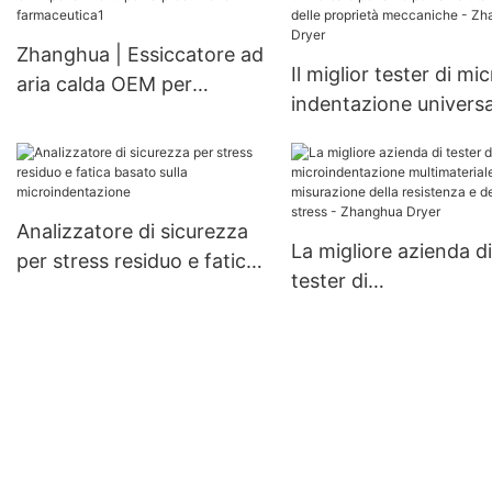
Zhanghua
Zhanghua | Essiccatore ad
Il miglior tester di mi
aria calda OEM per
indentazione universa
alimenti per la produzione
portatile per la valut
farmaceutica1
delle proprietà
meccaniche - Zhang
Dryer
Analizzatore di sicurezza
La migliore azienda di
per stress residuo e fatica
tester di
basato sulla
microindentazione
microindentazione
multimateriale per la
misurazione della
resistenza e dello str
Zhanghua Dryer