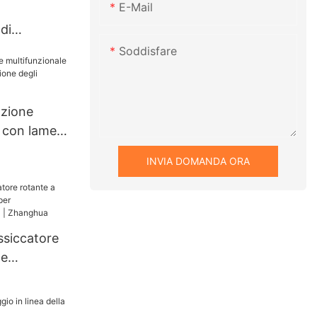
E-Mail
 di
industriale
Soddisfare
idabile da
erbatoio di
e,
azione
 rotante
e con lame
ne degli
INVIA DOMANDA ORA
nghua
ssiccatore
te
 per
ca |