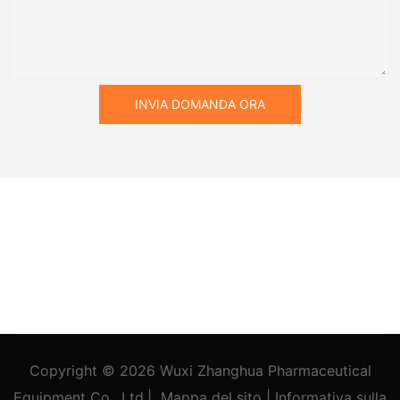
INVIA DOMANDA ORA
Copyright © 2026
Wuxi Zhanghua Pharmaceutical
Equipment Co., Ltd.
|
Mappa del sito
|
Informativa
sulla