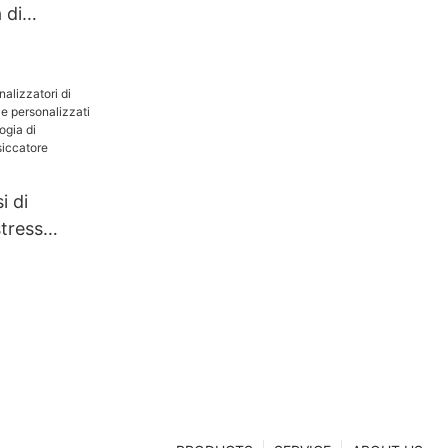
 di
i di
stress
ti e
che
cnologia di
one |
hanghua