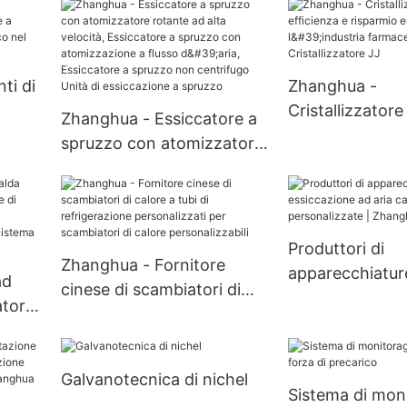
in acciaio inossidabile
agitato per l'in
Essiccatore sotto vuoto
chimica Filtro 
rotativo a doppio cono
agitato
ti di
Zhanghua -
Cristallizzatore
Zhanghua - Essiccatore a
zo
efficienza e ri
spruzzo con atomizzatore
etico
energetico per l
rotante ad alta velocità,
ico
farmaceutica
Essiccatore a spruzzo con
Cristallizzatore
atomizzazione a flusso
d'aria, Essiccatore a
Produttori di
Zhanghua - Fornitore
spruzzo non centrifugo
apparecchiatur
ad
cinese di scambiatori di
Unità di essiccazione a
essiccazione ad
atore
calore a tubi di
spruzzo
personalizzate
refrigerazione
personalizzati per
Galvanotecnica di nichel
scambiatori di calore
Sistema di moni
di