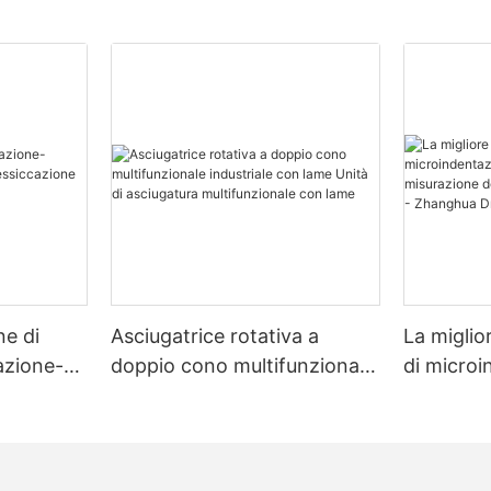
ne di
Asciugatrice rotativa a
La miglio
zazione-
doppio cono multifunzionale
di micro
zione
industriale con lame Unità di
multimate
asciugatura multifunzionale
misurazio
con lame
e dello s
Dryer