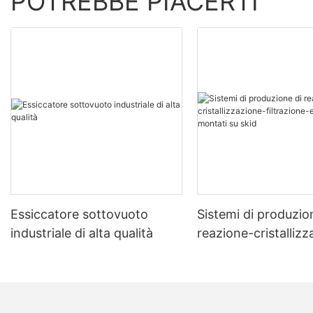
POTREBBE PIACERTI
Essiccatore sottovuoto
Sistemi di produzio
industriale di alta qualità
reazione-cristalliz
filtrazione-essicca
montati su skid