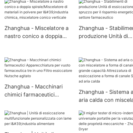
essiccatore
industriale
multifunzionale Filtro
essiccatore Nutsche
Zhanghua - Miscelatore a
Zhanghua - Stabilimen
agitato
nastro conico a doppia
produzione Unità di
spirale/Miscelatore di
essiccazione a spruz
materiali in polvere per
per il risparmio energ
l'industria chimica,
nel settore farmaceut
miscelatore conico
verticale
Zhanghua - Macchinari
Zhanghua - Sistema 
chimici farmaceutici
aria calda con miscel
Apparecchiatura per vuoto
a forma di canale di
farmaceutica tre in uno
grande capacità
Filtro essiccatore Nutsche
Attrezzatura di
agitato
essiccazione a forma 