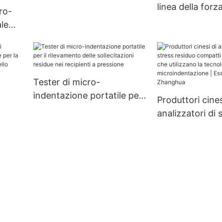
personalizzabili
linea della forza
cro-
a
precarico
le
azione
hua
Tester di micro-
indentazione portatile per
Produttori cines
il rilevamento delle
analizzatori di 
sollecitazioni residue nei
residuo compat
recipienti a pressione
personalizzati 
utilizzano la te
ess -
microindentazi
Essiccatore Z