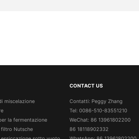
CONTACT US
di miscelazione
Contatti: Peggy Zhang
re
Tel: 0086-510-83551210
per la fermentazione
WeChat: 86 13961802200
 filtro Nutsche
86 18118902332
 essiccazione sotto vuoto
WhatsApp: 86 13961802200