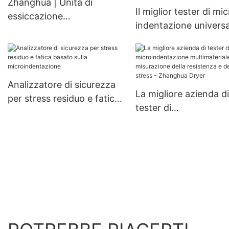
Zhanghua | Unità di
Il miglior tester di mi
canale Sistema ad ari
essiccazione
indentazione universa
calda
multifunzionale
portatile per la valut
personalizzata con lame
delle proprietà
per l'industria alimentare
meccaniche - Zhang
Dryer
Analizzatore di sicurezza
La migliore azienda di
per stress residuo e fatica
tester di
basato sulla
microindentazione
microindentazione
multimateriale per la
misurazione della
resistenza e dello str
Zhanghua Dryer