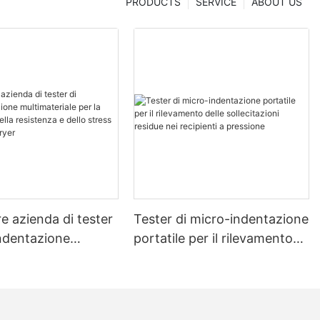
PRODUCTS
SERVICE
ABOUT US
re azienda di tester
Tester di micro-indentazione
indentazione
portatile per il rilevamento
riale per la
delle sollecitazioni residue
ne della resistenza
nei recipienti a pressione
tress - Zhanghua