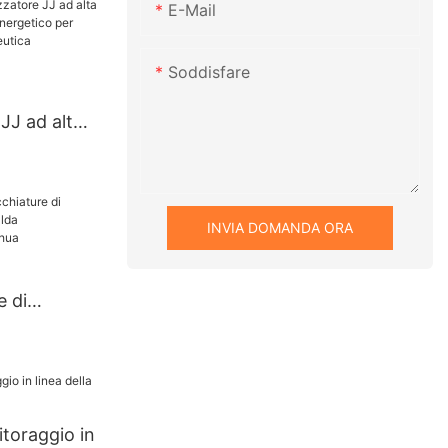
E-Mail
dustria
Nutsche
Soddisfare
 JJ ad alta
sparmio
'industria
INVIA DOMANDA ORA
 JJ
e di
 aria calda
 | Zhanghua
toraggio in