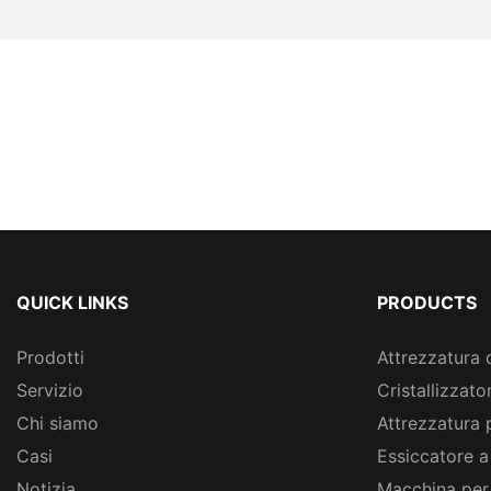
QUICK LINKS
PRODUCTS
Prodotti
Attrezzatura 
Servizio
Cristallizzato
Chi siamo
Attrezzatura 
Casi
Essiccatore a
Notizia
Macchina per