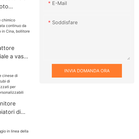
E-Mail
uoto
e
Soddisfare
i
maceutici
ttore
 e di
iale a vasca
 fini
o da 30-
INVIA DOMANDA ORA
dotto in
di reazione
nitore
iatori di
per