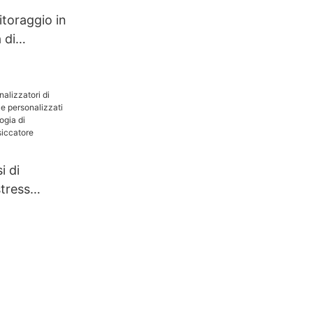
calore
toraggio in
 di
i di
stress
ti e
che
cnologia di
one |
hanghua