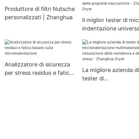
evaporativo,
acciaio inossidabile
Produttore di filtri Nutsche
cristallizzatore sotto vuoto
Evaporatore a film sot
personalizzati | Zhanghua
Il miglior tester di mi
JJ Crystallizer
Evaporatore a film
indentazione universa
portatile per la valut
delle proprietà
meccaniche - Zhang
Dryer
Analizzatore di sicurezza
La migliore azienda di
per stress residuo e fatica
tester di
basato sulla
microindentazione
microindentazione
multimateriale per la
misurazione della
resistenza e dello str
Zhanghua Dryer