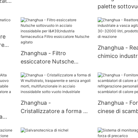
zzato
vite conica per polveri
palette sottov
re
chimiche ad alta
completament
on
precisione
automatico per
 di
l'essiccazione d
ica
re
ingredienti far
re
Zhanghua - Rea
fluidi e sensibili
Zhanghua - Filtro
chimico industr
prodotti chimici
essiccatore Nutsche
agitata continu
sottovuoto in acciaio
32000 litri, pro
inossidabile per l'industria
Cina, bollitore 
farmaceutica Filtro
essiccatore Nutsche
Zhanghua -
Zhanghua - For
agitato
Cristallizzatore a forma di
cinese di scamb
a
W multistrato, trasparente
calore a tubi di
e senza angoli morti,
refrigerazione
o in
multifunzionale in acciaio
personalizzati 