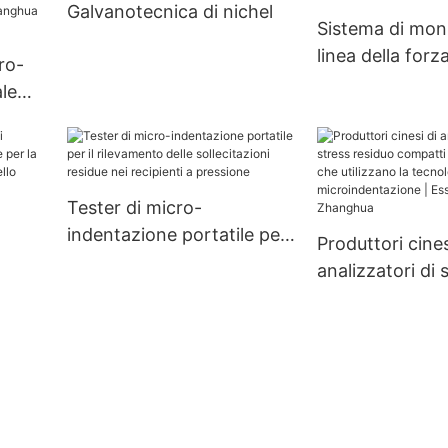
Galvanotecnica di nichel
inossidabile sotto vuoto
scambiatori di 
Sistema di moni
tile
industriale
personalizzabili
linea della forza
cro-
precarico
le
azione
hua
Tester di micro-
indentazione portatile per
Produttori cines
il rilevamento delle
analizzatori di 
sollecitazioni residue nei
residuo compat
recipienti a pressione
personalizzati 
utilizzano la te
ess -
microindentazi
Essiccatore Z