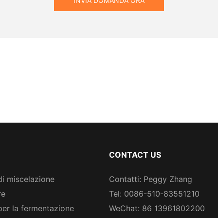
INVIA DOMANDA ORA
CONTACT US
di miscelazione
Contatti: Peggy Zhang
re
Tel: 0086-510-83551210
per la fermentazione
WeChat: 86 13961802200