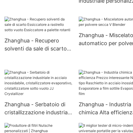
industriale personali
agitato Hastelloy di alta
da 10.000 litri, reatto
qualità per l'industria
resistente agli acidi c
farmaceutica
miscelatore, serbatoio
fermentazione biolog
Zhanghua - Miscelato
Zhanghua - Recupero
automatico per polve
solventi da sale di scarto
secca V Blender
Essiccatore a rastrello
sotto vuoto Essiccatore a
palette rotanti
Zhanghua - Serbatoio di
Zhanghua - Industria
cristallizzazione industriale
chimica Alta efficienz
in acciaio inossidabile,
Prezzo interessante
cristallizzatore
Nuovo tipo Raschiett