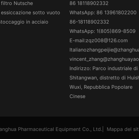
 filtro Nutsche
86 18118902332
 essiccazione sotto vuoto
WhatsApp: 86 13961802200
stoccaggio in acciaio
86-18118902332
WhatsApp: 1(805)869-8509
E-mail:
zqz008@126.com
Italiano
zhangpeijie@zhanghu
vincent_zhang@zhanghuayao
Indirizzo: Parco industriale di
Shitangwan, distretto di Huis
Wuxi, Repubblica Popolare
Cinese
anghua Pharmaceutical Equipment Co., Ltd.
|
Mappa del si