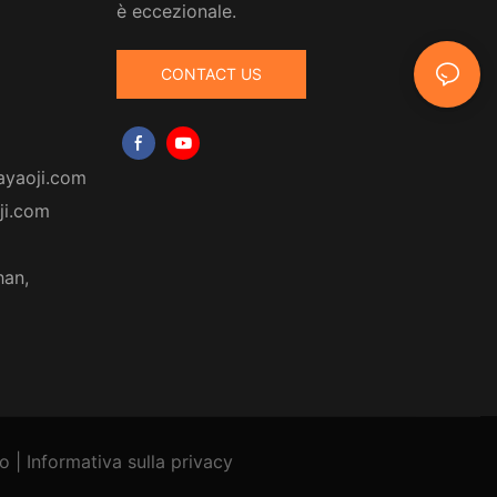
è eccezionale.
CONTACT US
ayaoji.com
ji.com
han,
to
|
Informativa
sulla privacy