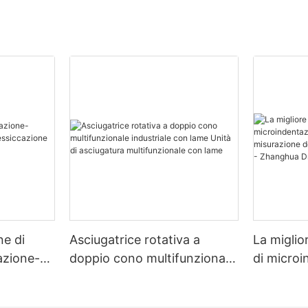
ne di
Asciugatrice rotativa a
La miglio
zazione-
doppio cono multifunzionale
di micro
zione
industriale con lame Unità di
multimate
asciugatura multifunzionale
misurazio