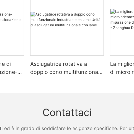
ne di
Asciugatrice rotativa a
La miglio
zazione-
doppio cono multifunzionale
di micro
zione
industriale con lame Unità di
multimate
asciugatura multifunzionale
misurazio
con lame
e dello s
Dryer
Contattaci
ed è in grado di soddisfare le esigenze specifiche. Per ulter