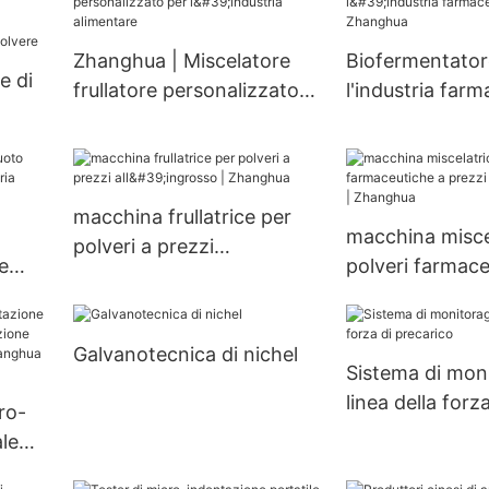
Zhanghua | Miscelatore
Biofermentato
e di
frullatore personalizzato
l'industria farm
per l'industria alimentare
Zhanghua
macchina frullatrice per
macchina misce
polveri a prezzi
e
polveri farmace
all'ingrosso | Zhanghua
prezzi all'ingro
a
Zhanghua
Galvanotecnica di nichel
Sistema di moni
linea della forza
cro-
precarico
le
azione