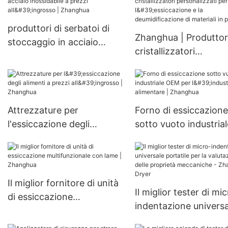
vassoi di frutta e verdura
personalizzati per
scambiatori di calore
produttori di serbatoi di
Zhanghua | Produttor
personalizzabili
stoccaggio in acciaio
cristallizzatori
inossidabile a prezzi
personalizzati per
all'ingrosso | Zhanghua
l'essiccazione e la
deumidificazione di
materiali in polvere
Attrezzature per
Forno di essiccazione
l'essiccazione degli
sotto vuoto industrial
alimenti a prezzi
OEM per l'industria
all'ingrosso | Zhanghua
alimentare | Zhanghu
Il miglior fornitore di unità
Il miglior tester di mi
di essiccazione
indentazione universa
multifunzionale con lame |
portatile per la valut
Zhanghua