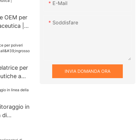
E-Mail
re OEM per
Soddisfare
aceutica |
latrice per
INVIA DOMANDA ORA
utiche a
sso |
toraggio in
 di