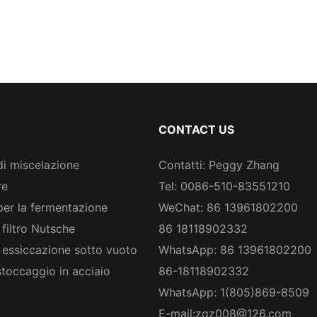
CONTACT US
di miscelazione
Contatti: Peggy Zhang
re
Tel: 0086-510-83551210
per la fermentazione
WeChat: 86 13961802200
 filtro Nutsche
86 18118902332
 essiccazione sotto vuoto
WhatsApp: 86 13961802200
stoccaggio in acciaio
86-18118902332
WhatsApp: 1(805)869-8509
E-mail:
zqz008@126.com