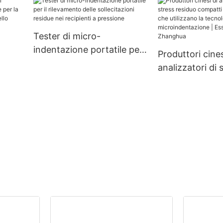
hua
Tester di micro-
indentazione portatile per
Produttori cines
il rilevamento delle
analizzatori di 
sollecitazioni residue nei
residuo compat
recipienti a pressione
personalizzati 
utilizzano la te
ess -
microindentazi
Essiccatore Z