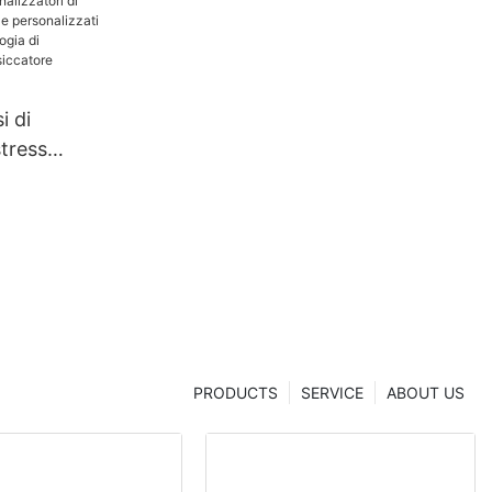
i di
stress
ti e
che
cnologia di
one |
hanghua
PRODUCTS
SERVICE
ABOUT US