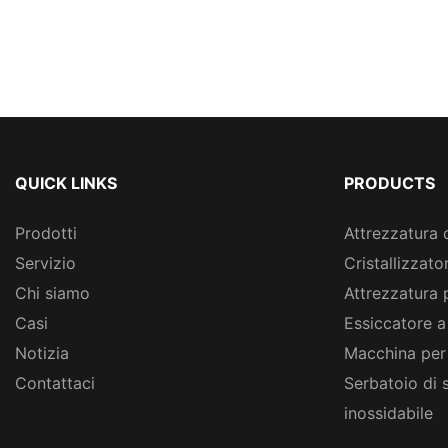
QUICK LINKS
PRODUCTS
Prodotti
Attrezzatura 
Servizio
Cristallizzato
Chi siamo
Attrezzatura 
Casi
Essiccatore a
Notizia
Macchina per
Contattaci
Serbatoio di 
inossidabile