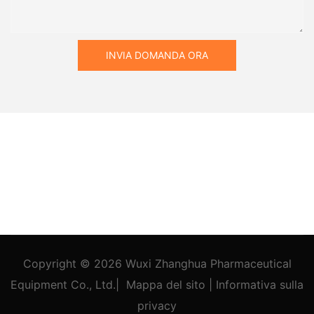
INVIA DOMANDA ORA
Copyright © 2026
Wuxi Zhanghua Pharmaceutical
Equipment Co., Ltd.
|
Mappa del sito
|
Informativa
sulla
privacy