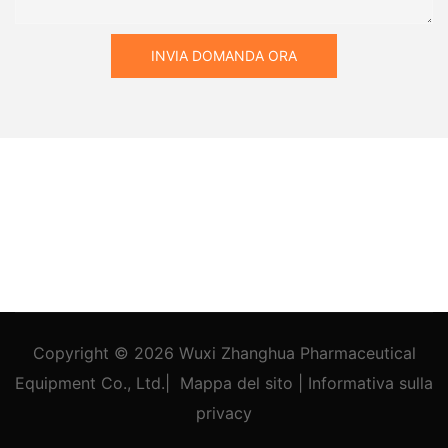
INVIA DOMANDA ORA
Copyright © 2026
Wuxi Zhanghua Pharmaceutical
Equipment Co., Ltd.
|
Mappa del sito
|
Informativa
sulla
privacy