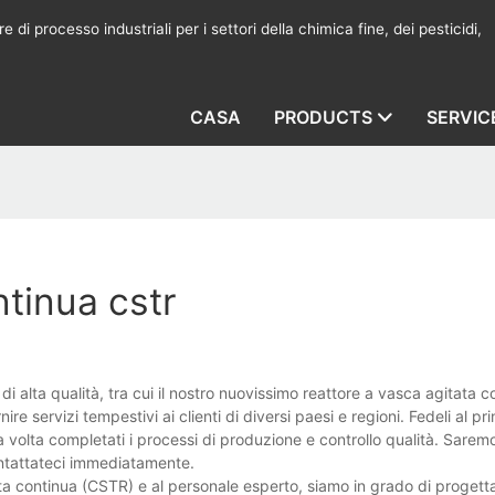
 di processo industriali per i settori della chimica fine, dei pesticidi,
CASA
PRODUCTS
SERVIC
ntinua cstr
di alta qualità, tra cui il nostro nuovissimo reattore a vasca agitata 
ire servizi tempestivi ai clienti di diversi paesi e regioni. Fedeli al pri
volta completati i processi di produzione e controllo qualità. Saremo 
Contattateci immediatamente.
ata continua (CSTR) e al personale esperto, siamo in grado di progetta