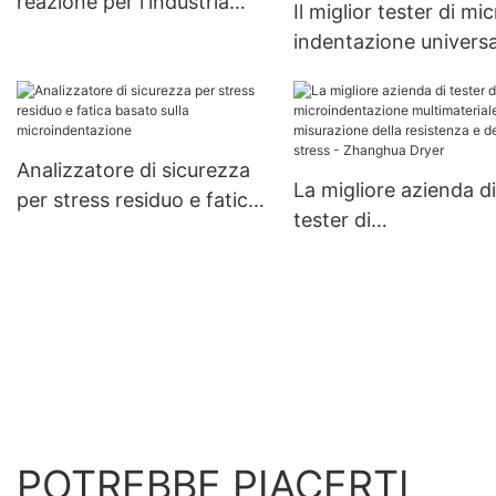
reazione per l'industria
Il miglior tester di mi
alimentare | Zhanghua
indentazione universa
portatile per la valut
delle proprietà
meccaniche - Zhang
Dryer
Analizzatore di sicurezza
La migliore azienda di
per stress residuo e fatica
tester di
basato sulla
microindentazione
microindentazione
multimateriale per la
misurazione della
resistenza e dello str
Zhanghua Dryer
POTREBBE PIACERTI