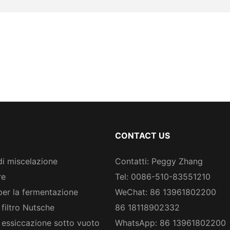
CONTACT US
di miscelazione
Contatti: Peggy Zhang
re
Tel: 0086-510-83551210
per la fermentazione
WeChat: 86 13961802200
 filtro Nutsche
86 18118902332
 essiccazione sotto vuoto
WhatsApp: 86 13961802200