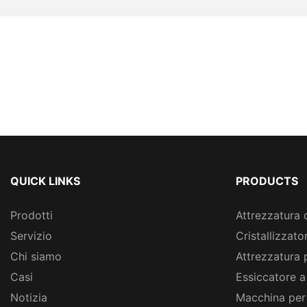
QUICK LINKS
PRODUCTS
Prodotti
Attrezzatura 
Servizio
Cristallizzato
Chi siamo
Attrezzatura 
Casi
Essiccatore a
Notizia
Macchina per