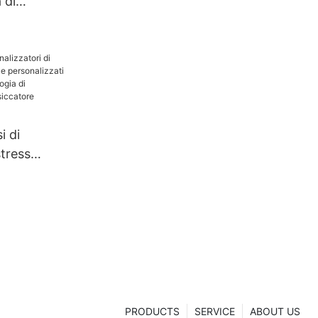
 di
i di
stress
ti e
che
cnologia di
one |
hanghua
PRODUCTS
SERVICE
ABOUT US