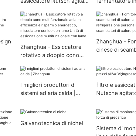
essiccatore Nutsch agitato
fermentatore in
sotto vuoto GMP di alta
inossidabile pe
qualità con filtro
per linea di pr
essiccatore Nutsch agitato
farmaceutica Se
a palette
fermentazione 
sign
Zhanghua - For
Zhanghua - Essiccatore
cinese di scamb
rotativo a doppio cono
calore a tubi di
multifunzionale ad alta
con
refrigerazione
efficienza e risparmio
personalizzati 
energetico, miscelatore
scambiatori di 
I migliori produttori di
filtro e essicca
conico con lame Unità di
personalizzabili
sistemi ad aria calda |
Nutsche agitato
essiccazione
Zhanghua
all'ingrosso | 
multifunzionale con lame
 con
Galvanotecnica di nichel
Sistema di moni