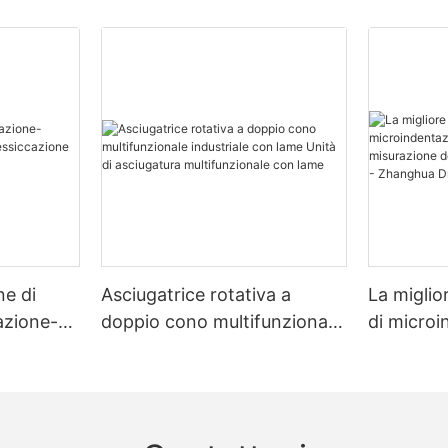
ne di
Asciugatrice rotativa a
La miglio
zazione-
doppio cono multifunzionale
di micro
zione
industriale con lame Unità di
multimate
asciugatura multifunzionale
misurazio
con lame
e dello s
Dryer