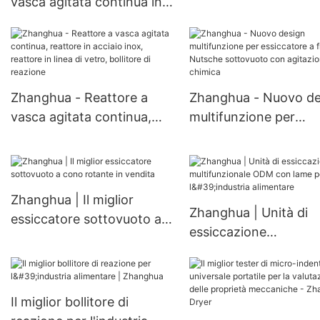
vasca agitata continua in
rotativo continuo per
acciaio inossidabile ad alta
l'industria chimica
pressione per uso
industriale chimico CSTR
Zhanghua - Reattore a
Zhanghua - Nuovo de
vasca agitata continua,
multifunzione per
reattore in acciaio inox,
essiccatore a filtro
reattore in linea di vetro,
Nutsche sottovuoto 
bollitore di reazione
agitazione chimica
Zhanghua | Il miglior
Zhanghua | Unità di
essiccatore sottovuoto a
essiccazione
cono rotante in vendita
multifunzionale ODM
lame per l'industria
alimentare
Il miglior bollitore di