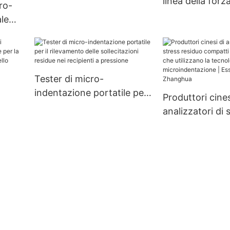
linea della forza
cro-
precarico
le
azione
hua
Tester di micro-
indentazione portatile per
Produttori cines
il rilevamento delle
analizzatori di 
sollecitazioni residue nei
residuo compat
recipienti a pressione
personalizzati 
utilizzano la te
ess -
microindentazi
Essiccatore Z