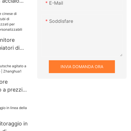
 acciaio
E-Mail
rsonalizzato
oduzione
Soddisfare
rbatoio di
biologica
nitore
iatori di
INVIA DOMANDA ORA
per
calore
tore
 a prezzi
Zhanghua1
toraggio in