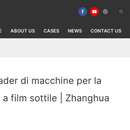
E
ABOUT US
CASES
NEWS
CONTACT US
eader di macchine per la
e a film sottile | Zhanghua