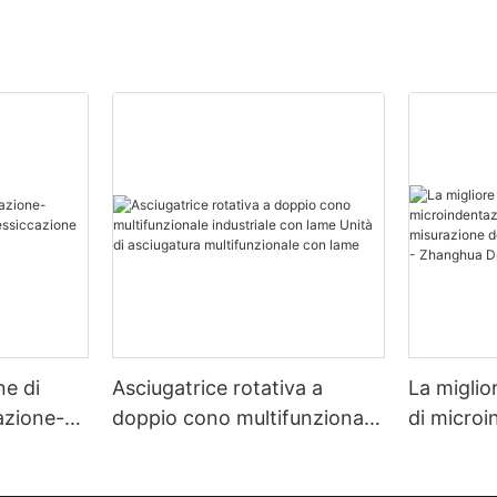
ne di
Asciugatrice rotativa a
La miglio
zazione-
doppio cono multifunzionale
di micro
zione
industriale con lame Unità di
multimate
asciugatura multifunzionale
misurazio