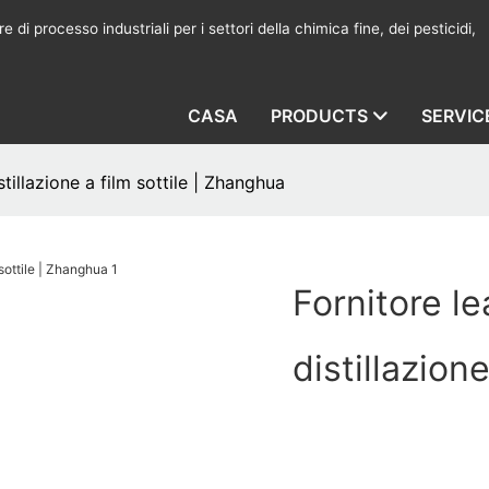
 di processo industriali per i settori della chimica fine, dei pesticidi,
CASA
PRODUCTS
SERVIC
tillazione a film sottile | Zhanghua
Fornitore l
distillazion