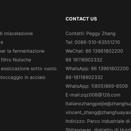
con lame
e dello s
Dryer
CONTACT US
di miscelazione
Contatti: Peggy Zhang
re
Tel: 0086-510-83551210
per la fermentazione
WeChat: 86 13961802200
 filtro Nutsche
86 18118902332
 essiccazione sotto vuoto
WhatsApp: 86 13961802200
stoccaggio in acciaio
86-18118902332
WhatsApp: 1(805)869-8509
E-mail:
zqz008@126.com
Italiano
zhangpeijie@zhanghu
vincent_zhang@zhanghuayao
Indirizzo: Parco industriale di
Shitangwan, distretto di Huis