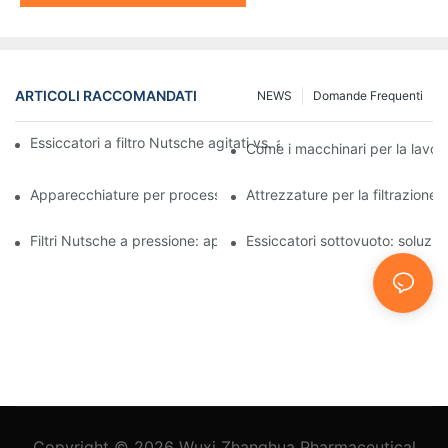
ARTICOLI RACCOMANDATI
NEWS
Domande Frequenti
Essiccatori a filtro Nutsche agitati vs. altri metodi di essiccazio
Come i macchinari per la lavora
Apparecchiature per processi industriali: innovazioni che plasma
Attrezzature per la filtrazione 
Filtri Nutsche a pressione: applicazioni nell'industria chimica e a
Essiccatori sottovuoto: soluzioni
Copyright © 2026
Wuxi Zhanghua Pharmaceutical