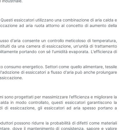
 industriale.
o. Questi essiccatori utilizzano una combinazione di aria calda e
essiccazione ad aria ruota attorno al concetto di aumento della
 flusso d'aria consente un controllo meticoloso di temperatura,
stituiti da una camera di essiccazione, un'unità di trattamento
olitamente portando con sé l'umidità evaporata. L'efficienza di
otto consumo energetico. Settori come quello alimentare, tessile
e, l'adozione di essiccatori a flusso d'aria può anche prolungare
essiccazione.
temi sono progettati per massimizzare l'efficienza e migliorare la
calda in modo controllato, questi essiccatori garantiscono la
di di essiccazione, gli essiccatori ad aria spesso portano a
duttori possono ridurre la probabilità di difetti come materiali
imentare, dove il mantenimento di consistenza, sapore e valore