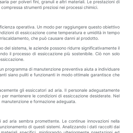
a per polveri fini, granuli e altri materiali. Le prestazioni di
ia compressa strumenti preziosi nei processi chimici.
'efficienza operativa. Un modo per raggiungere questo obiettivo
condizioni di essiccazione come temperatura e umidità in tempo
 surriscaldamento, che può causare danni al prodotto.
rno del sistema, le aziende possono ridurre significativamente il
ndo il processo di essiccazione più sostenibile. Ciò non solo
essiccazione.
di un programma di manutenzione preventiva aiuta a individuare
danti siano puliti e funzionanti in modo ottimale garantisce che
cacemente gli essiccatori ad aria. Il personale adeguatamente
rie per mantenere le condizioni di essiccazione desiderate. Nel
ici, manutenzione e formazione adeguata.
ori ad aria sembra promettente. Le continue innovazioni nella
unzionamento di questi sistemi. Analizzando i dati raccolti dai
materiali specifici, migliorando ulteriormente prestazioni ed