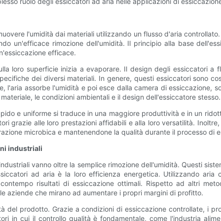
esso ruolo degli essiccatori ad aria nelle applicazioni di essiccazione
imuovere l'umidità dai materiali utilizzando un flusso d'aria controllat
endo un'efficace rimozione dell'umidità. Il principio alla base dell'
un'essiccazione efficace.
ulla loro superficie inizia a evaporare. Il design degli essiccatori a
pecifiche dei diversi materiali. In genere, questi essiccatori sono co
e, l'aria assorbe l'umidità e poi esce dalla camera di essiccazione, s
 materiale, le condizioni ambientali e il design dell'essiccatore stesso.
 rapido e uniforme si traduce in una maggiore produttività e in un rid
grazie alle loro prestazioni affidabili e alla loro versatilità. Inoltr
erazione microbica e mantenendone la qualità durante il processo di 
ni industriali
i industriali vanno oltre la semplice rimozione dell'umidità. Questi sis
siccatori ad aria è la loro efficienza energetica. Utilizzando aria 
ntempo risultati di essiccazione ottimali. Rispetto ad altri meto
er le aziende che mirano ad aumentare i propri margini di profitto.
ità del prodotto. Grazie a condizioni di essiccazione controllate, i pro
tori in cui il controllo qualità è fondamentale, come l'industria al