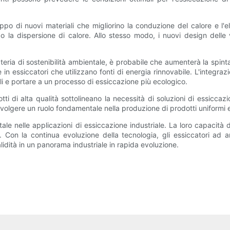
ppo di nuovi materiali che migliorino la conduzione del calore e l'el
 la dispersione di calore. Allo stesso modo, i nuovi design delle v
teria di sostenibilità ambientale, è probabile che aumenterà la spint
 e in essiccatori che utilizzano fonti di energia rinnovabile. L'integ
ili e portare a un processo di essiccazione più ecologico.
ti di alta qualità sottolineano la necessità di soluzioni di essiccazio
a svolgere un ruolo fondamentale nella produzione di prodotti uniformi e d
tale nelle applicazioni di essiccazione industriale. La loro capacit
ri. Con la continua evoluzione della tecnologia, gli essiccatori ad a
alidità in un panorama industriale in rapida evoluzione.