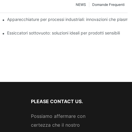
NEWS
Domande Frequenti
cienza operativa
Apparecchiature per processi industriali: innovazioni che plasman
limentare
Essiccatori sottovuoto: soluzioni ideali per prodotti sensibili
PLEASE CONTACT US.
Possiamo affermare con
certezza che il nostro