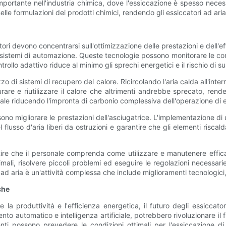
portante nell'industria chimica, dove l'essiccazione è spesso necessari
elle formulazioni dei prodotti chimici, rendendo gli essiccatori ad ar
ttori devono concentrarsi sull'ottimizzazione delle prestazioni e dell
 e sistemi di automazione. Queste tecnologie possono monitorare le 
rollo adattivo riduce al minimo gli sprechi energetici e il rischio di
zzo di sistemi di recupero del calore. Ricircolando l'aria calda all'inte
are e riutilizzare il calore che altrimenti andrebbe sprecato, rende
ntale riducendo l'impronta di carbonio complessiva dell'operazione di 
ssono migliorare le prestazioni dell'asciugatrice. L'implementazione 
flusso d'aria liberi da ostruzioni e garantire che gli elementi riscal
ntire che il personale comprenda come utilizzare e manutenere effi
imali, risolvere piccoli problemi ed eseguire le regolazioni necessa
ri ad aria è un'attività complessa che include miglioramenti tecnolog
che
 la produttività e l'efficienza energetica, il futuro degli essiccat
to automatico e intelligenza artificiale, potrebbero rivoluzionare il f
enti possono prevedere le condizioni ottimali per l'essiccazione di 