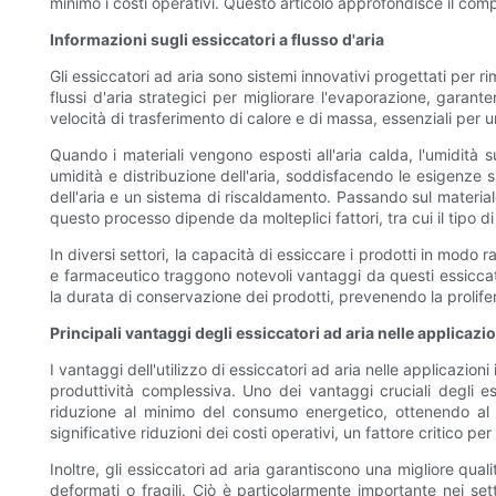
minimo i costi operativi. Questo articolo approfondisce il compl
Informazioni sugli essiccatori a flusso d'aria
Gli essiccatori ad aria sono sistemi innovativi progettati per r
flussi d'aria strategici per migliorare l'evaporazione, garant
velocità di trasferimento di calore e di massa, essenziali per 
Quando i materiali vengono esposti all'aria calda, l'umidità s
umidità e distribuzione dell'aria, soddisfacendo le esigenze s
dell'aria e un sistema di riscaldamento. Passando sul material
questo processo dipende da molteplici fattori, tra cui il tipo di
In diversi settori, la capacità di essiccare i prodotti in modo
e farmaceutico traggono notevoli vantaggi da questi essiccatori 
la durata di conservazione dei prodotti, prevenendo la prolif
Principali vantaggi degli essiccatori ad aria nelle applicazio
I vantaggi dell'utilizzo di essiccatori ad aria nelle applicazion
produttività complessiva. Uno dei vantaggi cruciali degli es
riduzione al minimo del consumo energetico, ottenendo al co
significative riduzioni dei costi operativi, un fattore critico p
Inoltre, gli essiccatori ad aria garantiscono una migliore qual
deformati o fragili. Ciò è particolarmente importante nei set