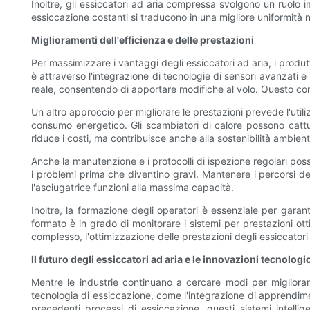
Inoltre, gli essiccatori ad aria compressa svolgono un ruolo im
essiccazione costanti si traducono in una migliore uniformità n
Miglioramenti dell'efficienza e delle prestazioni
Per massimizzare i vantaggi degli essiccatori ad aria, i produ
è attraverso l'integrazione di tecnologie di sensori avanzati
reale, consentendo di apportare modifiche al volo. Questo cont
Un altro approccio per migliorare le prestazioni prevede l'utili
consumo energetico. Gli scambiatori di calore possono cattur
riduce i costi, ma contribuisce anche alla sostenibilità ambie
Anche la manutenzione e i protocolli di ispezione regolari po
i problemi prima che diventino gravi. Mantenere i percorsi del 
l'asciugatrice funzioni alla massima capacità.
Inoltre, la formazione degli operatori è essenziale per gara
formato è in grado di monitorare i sistemi per prestazioni ott
complesso, l'ottimizzazione delle prestazioni degli essiccato
Il futuro degli essiccatori ad aria e le innovazioni tecnologi
Mentre le industrie continuano a cercare modi per migliorare
tecnologia di essiccazione, come l'integrazione di apprendimen
precedenti processi di essiccazione, questi sistemi intellig