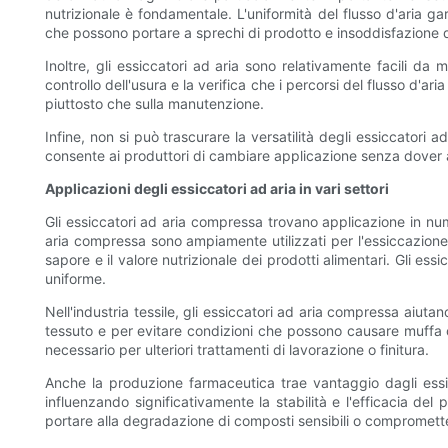
nutrizionale è fondamentale. L'uniformità del flusso d'aria g
che possono portare a sprechi di prodotto e insoddisfazione d
Inoltre, gli essiccatori ad aria sono relativamente facili da
controllo dell'usura e la verifica che i percorsi del flusso d'a
piuttosto che sulla manutenzione.
Infine, non si può trascurare la versatilità degli essiccatori a
consente ai produttori di cambiare applicazione senza dover ap
Applicazioni degli essiccatori ad aria in vari settori
Gli essiccatori ad aria compressa trovano applicazione in numer
aria compressa sono ampiamente utilizzati per l'essiccazione d
sapore e il valore nutrizionale dei prodotti alimentari. Gli es
uniforme.
Nell'industria tessile, gli essiccatori ad aria compressa aiut
tessuto e per evitare condizioni che possono causare muffa o 
necessario per ulteriori trattamenti di lavorazione o finitura.
Anche la produzione farmaceutica trae vantaggio dagli essicca
influenzando significativamente la stabilità e l'efficacia d
portare alla degradazione di composti sensibili o compromette