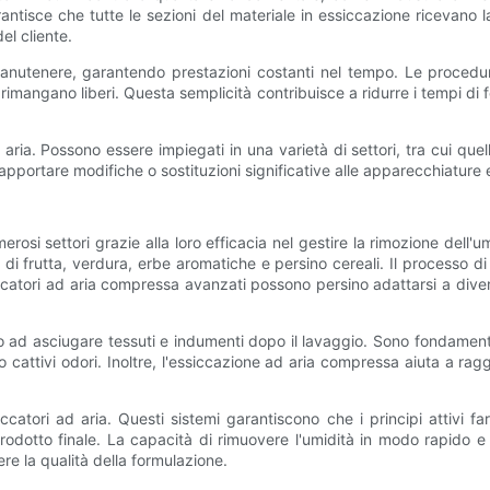
arantisce che tutte le sezioni del materiale in essiccazione ricevan
el cliente.
 manutenere, garantendo prestazioni costanti nel tempo. Le procedure
ria rimangano liberi. Questa semplicità contribuisce a ridurre i tempi 
d aria. Possono essere impiegati in una varietà di settori, tra cui quel
portare modifiche o sostituzioni significative alle apparecchiature e
osi settori grazie alla loro efficacia nel gestire la rimozione dell'um
i frutta, verdura, erbe aromatiche e persino cereali. Il processo di e
siccatori ad aria compressa avanzati possono persino adattarsi a divers
ano ad asciugare tessuti e indumenti dopo il lavaggio. Sono fondament
cattivi odori. Inoltre, l'essiccazione ad aria compressa aiuta a rag
tori ad aria. Questi sistemi garantiscono che i principi attivi farm
el prodotto finale. La capacità di rimuovere l'umidità in modo rapid
re la qualità della formulazione.