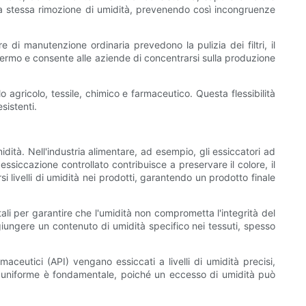
o la stessa rimozione di umidità, prevenendo così incongruenze
 di manutenzione ordinaria prevedono la pulizia dei filtri, il
di fermo e consente alle aziende di concentrarsi sulla produzione
lo agricolo, tessile, chimico e farmaceutico. Questa flessibilità
sistenti.
idità. Nell'industria alimentare, ad esempio, gli essiccatori ad
ssiccazione controllato contribuisce a preservare il colore, il
i livelli di umidità nei prodotti, garantendo un prodotto finale
ali per garantire che l'umidità non comprometta l'integrità del
giungere un contenuto di umidità specifico nei tessuti, spesso
aceutici (API) vengano essiccati a livelli di umidità precisi,
o e uniforme è fondamentale, poiché un eccesso di umidità può