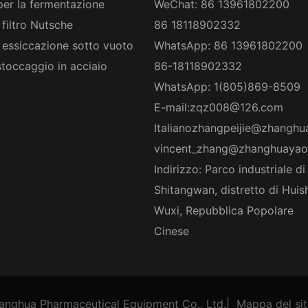
per la fermentazione
WeChat: 86 13961802200
 filtro Nutsche
86 18118902332
 essiccazione sotto vuoto
WhatsApp: 86 13961802200
stoccaggio in acciaio
86-18118902332
WhatsApp: 1(805)869-8509
E-mail:
zqz008@126.com
Italiano
zhangpeijie@zhanghu
vincent_zhang@zhanghuayao
Indirizzo: Parco industriale di
Shitangwan, distretto di Huis
Wuxi, Repubblica Popolare
Cinese
anghua Pharmaceutical Equipment Co., Ltd.
|
Mappa del si