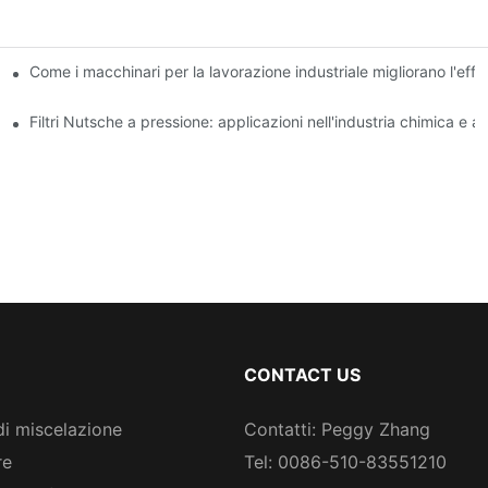
ne: un confronto
Come i macchinari per la lavorazione industriale migliorano l'effi
lezione e all'uso
Filtri Nutsche a pressione: applicazioni nell'industria chimica e a
CONTACT US
di miscelazione
Contatti: Peggy Zhang
re
Tel: 0086-510-83551210